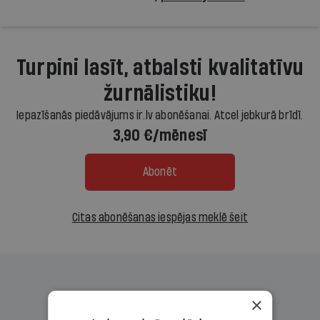
Turpini lasīt, atbalsti kvalitatīvu
žurnālistiku!
Iepazīšanās piedāvājums ir.lv abonēšanai. Atcel jebkurā brīdī.
3,90 €/mēnesī
Abonēt
Citas abonēšanas iespējas meklē šeit
×