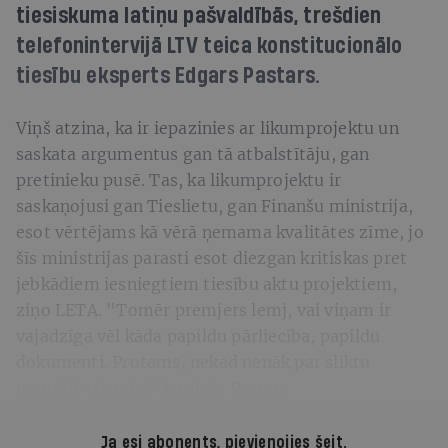
tiesiskuma latiņu pašvaldībās, trešdien
telefonintervijā LTV teica konstitucionālo
tiesību eksperts Edgars Pastars.
Viņš atzina, ka ir iepazinies ar likumprojektu un
saskata argumentus gan tā atbalstītāju, gan
pretinieku pusē. Tas, ka likumprojektu ir
saskaņojusi gan Tieslietu, gan Finanšu ministrija,
esot vērtējams kā vērā ņemama kvalitātes zīme, jo
šīs ministrijas parasti esot diezgan kritiskas pret
jebkādiem iesniegtiem tiesību aktu projektiem,
ziņo LETA. "Tomēr premjers lemj, vai viņam ir
vajadzīga vēl kāda papildu pārliecība, papildu
dokumenti. Protams, nekad nenāk par sliktu
nomērīt trīsreiz," izteicās Pastars.
Ja esi abonents,
pievienojies šeit
.