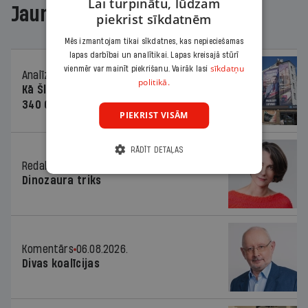
Lai turpinātu, lūdzam
Jaunākajā žurnālā
piekrist sīkdatnēm
Mēs izmantojam tikai sīkdatnes, kas nepieciešamas
lapas darbībai un analītikai. Lapas kreisajā stūrī
sīkdatņu
vienmēr var mainīt piekrišanu. Vairāk lasi
Analīze
06.08.2026.
politikā.
Kā Šlesera partija palika nesodīta par
340 000 vērtu reklāmas kampaņu
PIEKRIST VISĀM
RĀDĪT DETAĻAS
Redaktores sleja
06.08.2026.
Dinozaura triks
Komentārs
06.08.2026.
Divas koalīcijas