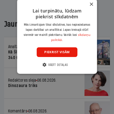
×
Lai turpinātu, lūdzam
piekrist sīkdatnēm
Jaunākajā žurnālā
Mēs izmantojam tikai sīkdatnes, kas nepieciešamas
lapas darbībai un analītikai. Lapas kreisajā stūrī
sīkdatņu
vienmēr var mainīt piekrišanu. Vairāk lasi
politikā.
Analīze
06.08.2026.
Kā Šlesera partija palika nesodīta par
PIEKRIST VISĀM
340 000 vērtu reklāmas kampaņu
RĀDĪT DETAĻAS
Redaktores sleja
06.08.2026.
Dinozaura triks
Komentārs
06.08.2026.