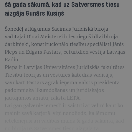
šā gada sākumā, kad uz Satversmes tiesu
aizgāja Gunārs Kusiņš
Šonedēļ atlūgumus Saeimas Juridiskā biroja
vadītājai Dinai Meisterei ir iesnieguši divi biroja
darbinieki, konstitucionālo tiesību speciālisti Jānis
Pleps un Edgars Pastars, ceturtdien vēstīja Latvijas
Radio.
Pleps ir Latvijas Universitātes Juridiskās fakultātes
Tiesību teorijas un vēstures katedras vadītājs,
savukārt Pastars agrāk ieņēma Valsts prezidenta
padomnieka likumdošanas un juridiskajos
jautājumos amatu, raksta LETA.
Lai gan galvenie iemesli ir saistīti ar vēlmi kaut ko
mainīt savā karjerā, viņi nenoliedz, ka lēmumu
ietekmējusi arī vadības maiņa šī gada sākumā, kad
no biroja uz Satversmes tiesu aizgāja tā