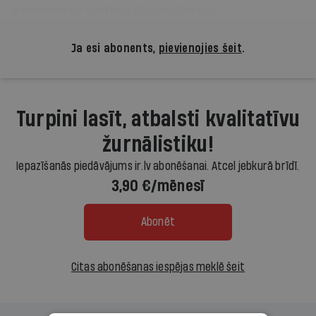
iepriekšējais vadītājs Gunārs Kusiņš.
Ja esi abonents,
pievienojies šeit
.
Turpini lasīt, atbalsti kvalitatīvu
žurnālistiku!
Iepazīšanās piedāvājums ir.lv abonēšanai. Atcel jebkurā brīdī.
3,90 €/mēnesī
Abonēt
Citas abonēšanas iespējas meklē šeit