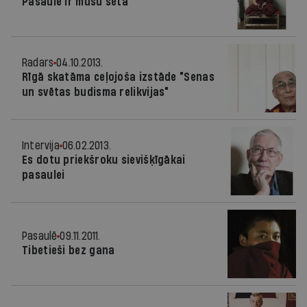
Pasaule ir mūsu sēta
Radars
04.10.2013.
Rīgā skatāma ceļojoša izstāde "Senas
un svētas budisma relikvijas"
Intervija
06.02.2013.
Es dotu priekšroku sievišķīgākai
pasaulei
Pasaulē
09.11.2011.
Tibetieši bez gana