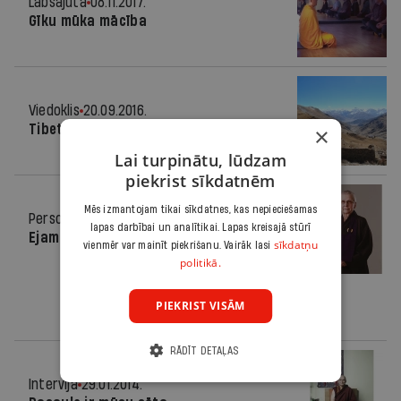
Labsajūta
08.11.2017.
Gīku mūka mācība
Viedoklis
20.09.2016.
Tibetas jautājums
×
Lai turpinātu, lūdzam
piekrist sīkdatnēm
Mēs izmantojam tikai sīkdatnes, kas nepieciešamas
Personība
15.04.2015.
lapas darbībai un analītikai. Lapas kreisajā stūrī
Ejam tālāk!
sīkdatņu
vienmēr var mainīt piekrišanu. Vairāk lasi
politikā.
PIEKRIST VISĀM
RĀDĪT DETAĻAS
Intervija
29.01.2014.