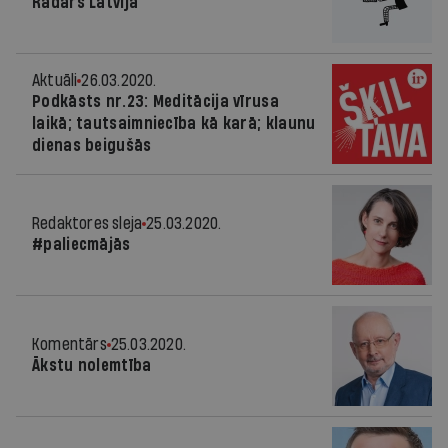
Radars Latvijā
Aktuāli
26.03.2020.
Podkāsts nr.23: Meditācija vīrusa
laikā; tautsaimniecība kā karā; klaunu
dienas beigušās
Redaktores sleja
25.03.2020.
#paliecmājās
Komentārs
25.03.2020.
Ākstu nolemtība