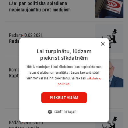
LŽA: par politiskā spiediena
nepieļaujamību pret medijiem
Radars
10.02.2021.
Radars Latvijā
×
Lai turpinātu, lūdzam
piekrist sīkdatnēm
Mēs izmantojam tikai sīkdatnes, kas nepieciešamas
Komentārs
09.12.2020.
lapas darbībai un analītikai. Lapas kreisajā stūrī
Kapteinīši jūriņā
sīkdatņu
vienmēr var mainīt piekrišanu. Vairāk lasi
politikā.
PIEKRIST VISĀM
RĀDĪT DETAĻAS
Radars
28.10.2020.