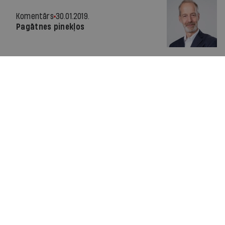
Komentārs
30.01.2019.
Pagātnes pinekļos
Analīze īsumā
30.01.2019.
«Brāļu karš» KPV LV
Komentārs
23.01.2019.
Akmeņi un torpēdas