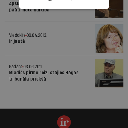
Apsūdzēto deputātu lietas jāskata
paātrinātā kārtībā
Viedoklis
09.04.2013.
Ir jautā
Radars
03.06.2011.
Mladičs pirmo reizi stājies Hāgas
tribunāla priekšā