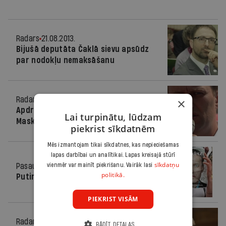
Radars
21.08.2013.
Bijušā deputāta Čaklā sievu apsūdz
par nodokļu nemaksāšanu
Radars
12.08.2013.
×
Apdraudēta Navaļnija kandidēšana
Lai turpinātu, lūdzam
Maskavas mēra vēlēšanās
piekrist sīkdatnēm
Mēs izmantojam tikai sīkdatnes, kas nepieciešamas
lapas darbībai un analītikai. Lapas kreisajā stūrī
sīkdatņu
Pasaulē
23.07.2013.
vienmēr var mainīt piekrišanu. Vairāk lasi
politikā.
Putina bieds
PIEKRIST VISĀM
Radars
10.05.2013.
RĀDĪT DETAĻAS