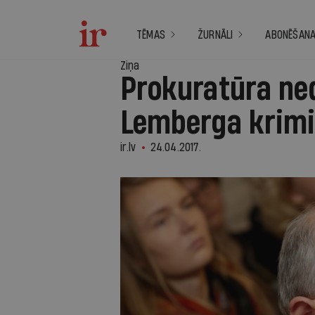
TĒMAS
ŽURNĀLI
ABONĒŠAN
Ziņa
Prokuratūra ne
Lemberga krimi
ir.lv
24.04.2017.