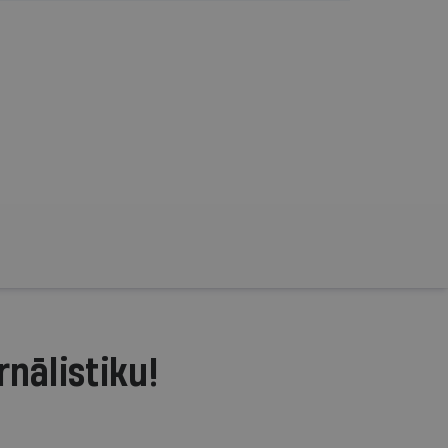
rnālistiku!
.