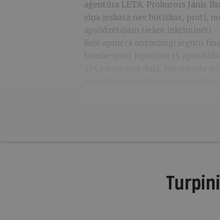
aģentūra LETA. Prokurors Jānis Ils
viņa ieskatā nav būtiskas, proti, 
apsūdzētajam tiekot inkriminēti - 
lielā apmērā noziedzīgi iegūtu fin
Lembergam joprojām 15 apsūdzības
325.panta otrā daļa, kas paredz at
noteikto ierobežojumu vai aizliegu
amatpersona, kas ieņem atbildīgu 
Turpini