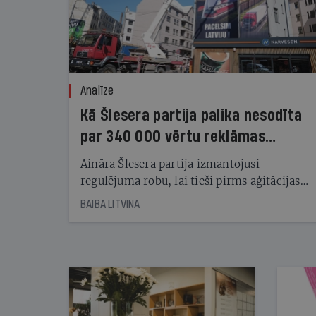
Analīze
Kā Šlesera partija palika nesodīta
par 340 000 vērtu reklāmas
kampaņu
Aināra Šlesera partija izmantojusi
regulējuma robu, lai tieši pirms aģitācijas
starta izreklamētos par summu, kas
BAIBA LITVINA
pārsniedz trešdaļu no likumīgi atļautajiem
kampaņas tēriņiem. KNAB pārkāpumus
nekonstatē