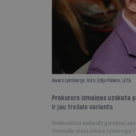
Aivars Lembergs. Foto: Edijs Pālens, LETA
Prokurors izmaiņas uzskata p
ir jau trešais variants
Prokuratūra nedaudz grozījusi a
Ventspils mēra Aivara Lemberga ("L