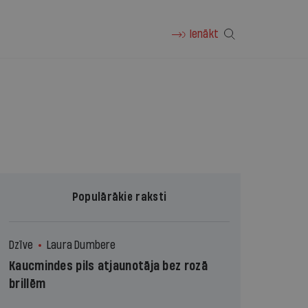
Ienākt
Populārākie raksti
Dzīve
Laura Dumbere
Kaucmindes pils atjaunotāja bez rozā
brillēm