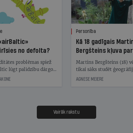
ze
Personība
«airBaltic»
Kā 18 gadīgais Marti
irīsies no defolta?
Bergšteins kļuva par
laika ziņu seju?
ditātes problēmas spiež
Martins Bergšteins (18) v
ltic lūgt palīdzību dārgo
tikai sāks studēt ģeogrāfi
āciju turētājiem, taču
bet viņa sacītajam jau uzt
JAKONE
AGNESE MEIERE
dēļ nebija kvoruma
tūkstošiem laika ziņu ska
nai. Vai lidsabiedrībai
Latvijā. Aiz dažām minū
 defolts, ja tā nespēs
televīzijas ēterā ir 11 gadi
ksāt augstos procentus,
uzcītīga darba, mammas
āpārskaita jau trīs dienas
atbalsts un drosme turpi
Vairāk rakstu
s nākamās sapulces
meteovērojumus arī tad, 
ta vidū?
šķiet, ka tie nevienam na