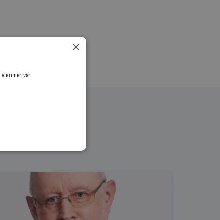
×
ī vienmēr var