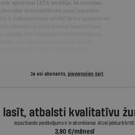
teris aģentūrai LETA norādīja, ka izmaiņas
nopietnākie Krimināllikuma panti joprojām
tie ir kukuļņemšana sevišķi lielos apmēros un
anšu līdzekļu un citas mantas legalizēšana.
 sadaļās tiek inkriminēta Krimināllikuma
bildību par valsts amatpersonai likumā
mu pārkāpšanu, ja to izdarījusi valsts
stāvokli.
Ja esi abonents,
pievienojies šeit
.
 lasīt, atbalsti kvalitatīvu žu
Iepazīšanās piedāvājums ir.lv abonēšanai. Atcel jebkurā brīdī
3,90 €/mēnesī