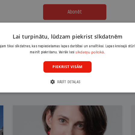
Abonēt
Citas abonēšanas iespējas meklē šeit
Lai turpinātu, lūdzam piekrist sīkdatnēm
am tikai sīkdatnes, kas nepieciešamas lapas darbībai un analītikai. Lapas kreisajā stūr
sīkdatņu politikā.
mainīt piekrišanu. Vairāk lasi
PIEKRIST VISĀM
RĀDĪT DETAĻAS