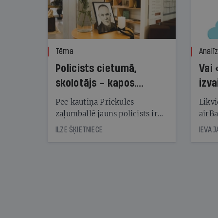
Tēma
Analī
Policists cietumā,
Vai 
skolotājs – kapos.
izva
Reibuma cena Priekulē
Pēc kautiņa Priekules
Likvi
zaļumballē jauns policists ir
airBa
nonācis cietumā, bet
oblig
ILZE ŠĶIETNIECE
IEVA 
cienījams pedagogs — kapos.
šone
Tik traģiska ir izrādījusies
lemša
divu promiļu reibuma cena
draud
sama
kas j
pirm
augus