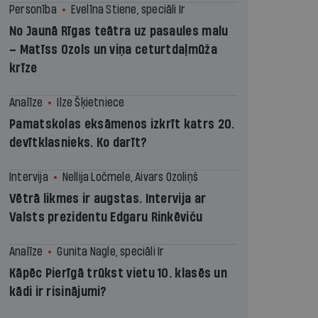
Personība
Evelīna Stiene, speciāli Ir
No Jaunā Rīgas teātra uz pasaules malu
– Matīss Ozols un viņa ceturtdaļmūža
krīze
Analīze
Ilze Šķietniece
Pamatskolas eksāmenos izkrīt katrs 20.
devītklasnieks. Ko darīt?
Intervija
Nellija Ločmele, Aivars Ozoliņš
Vētrā likmes ir augstas. Intervija ar
Valsts prezidentu Edgaru Rinkēviču
Analīze
Gunita Nagle, speciāli Ir
Kāpēc Pierīgā trūkst vietu 10. klasēs un
kādi ir risinājumi?