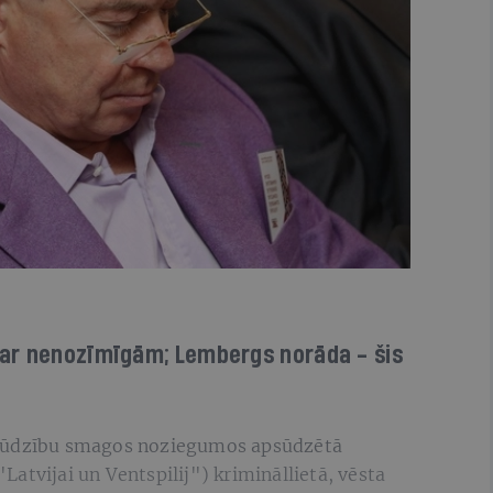
ar nenozīmīgām; Lembergs norāda - šis
psūdzību smagos noziegumos apsūdzētā
atvijai un Ventspilij") krimināllietā, vēsta