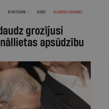
A
IR NOTIKUMI
AUDIO
OLIGARHU SARUNAS
daudz grozījusi
nāllietas apsūdzību