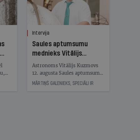
Intervija
ns
Saules aptumsumu
mednieks Vitālijs
Kuzmovs
ēl
Astronoms Vitālijs Kuzmovs
ju,
12. augusta Saules aptumsumu
icas
dosies vērot Maļorkā, kur tas
MĀRTIŅŠ GALENIEKS, SPECIĀLI IR
tītāju
būs pilns. Jau nākamajā dienā
tēm
viņš LU Botāniskajā dārzā lasīs
lekciju Perseīdu naktī. Tās
apmeklētāji varēs vērot uz
nāt
Zemi krītošos meteorus,
kad
vienlaikus baudot pianista
v
Reiņa Zariņa koncertu