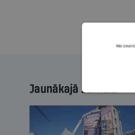
Mēs izmantoj
Jaunākajā žurnālā