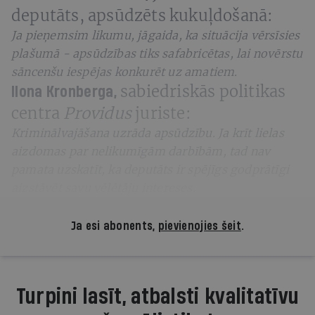
deputāts, apsūdzēts kukuļdošanā:
Ja pieņemsim likumu, jāgaida, ka situācija vērsīsies
plašumā - apsūdzības tiks safabricētas, lai novērstu
sāncenšu iespējas konkurēt uz amatiem.
sabiedriskās politikas
Ilona Kronberga,
centra
Providus
juriste:
Kriminālvajāšana uzrāda apsūdzību.
Ja krīt lielas
aizdomas par nelikumīgām darbībām, tad nav
pamata uzskatīt, ka deputāts ir spējīgs godprātīgi
aizstāvēt savu vēlētāju intereses.
Ja esi abonents,
pievienojies šeit
.
Turpini lasīt, atbalsti kvalitatīvu