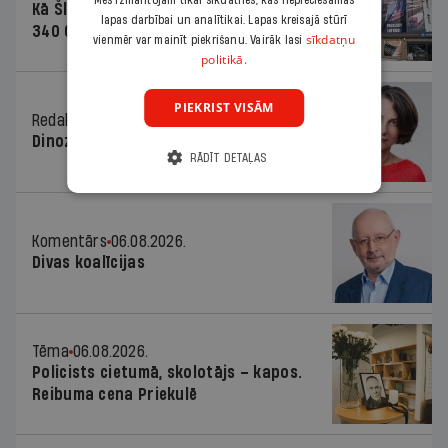
Mēs izmantojam tikai sīkdatnes, kas nepieciešamas
Kā Šlesera partija palika nesodīta par
lapas darbībai un analītikai. Lapas kreisajā stūrī
340 000 vērtu reklāmas kampaņu
sīkdatņu
vienmēr var mainīt piekrišanu. Vairāk lasi
politikā.
PIEKRIST VISĀM
Redaktores sleja
06.08.2026.
Dinozaura triks
RĀDĪT DETAĻAS
Komentārs
06.08.2026.
Divas koalīcijas
Tēma
06.08.2026.
Policists cietumā, skolotājs – kapos.
Reibuma cena Priekulē