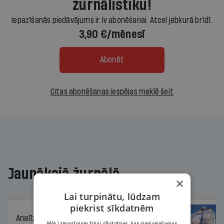
žurnālistiku!
Iepazīšanās piedāvājums ir.lv abonēšanai. Atcel jebkurā brīdī.
3,90 €/mēnesī
Abonēt
Citas abonēšanas iespējas meklē šeit
Jaunākajā žurnālā
×
Lai turpinātu, lūdzam
piekrist sīkdatnēm
Analīze
06.08.2026.