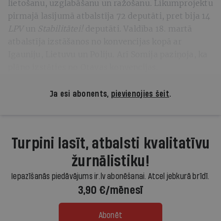
lietošanu, uzglabāšanu un ražošanu. Likumprojektu
pirmajā lasījumā atbalstīja 72 deputāti, pret bija 14
LPV
un
Stabilitātei!
deputāti. Valdība 18. martā
atbalstīja izstāšanos no konvencijas kopā ar
Igauniju, Lietuvu un Poliju. Arī Somija paziņoja, ka
plāno izstāties no Otavas konvencijas.
Ja esi abonents,
pievienojies šeit
.
Turpini lasīt, atbalsti kvalitatīvu
žurnālistiku!
Iepazīšanās piedāvājums ir.lv abonēšanai. Atcel jebkurā brīdī.
3,90 €/mēnesī
Abonēt