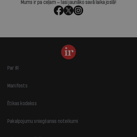
Mums ir pa ceļam — lasi jaunāko savā laika joslā!
Par IR
Manifests
Ētikas kodekss
Pakalpojumu sniegšanas noteikumi