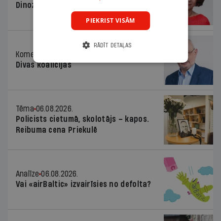
Dinozaura triks
PIEKRIST VISĀM
RĀDĪT DETAĻAS
Komentārs
06.08.2026.
Divas koalīcijas
Tēma
06.08.2026.
Policists cietumā, skolotājs – kapos.
Reibuma cena Priekulē
Analīze
06.08.2026.
Vai «airBaltic» izvairīsies no defolta?