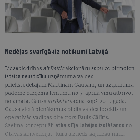
Nedēļas svarīgākie notikumi Latvijā
Lidsabiedrības
airBaltic
akcionāru sapulce pirmdien
uzņēmuma valdes
izteica neuzticību
priekšsēdētājam Martinam Gausam, un uzņēmuma
padome pieņēma lēmumu no 7. aprīļa viņu atbrīvot
no amata. Gauss
airBaltic
vadīja kopš 2011. gada.
Gausa vietā pienākumus pildīs valdes loceklis un
operatīvās vadības direktors Pauls Cālītis.
Saeima konceptuāli
no
atbalstīja Latvijas izstāšanos
Otavas konvencijas, kura aizliedz kājnieku mīnu