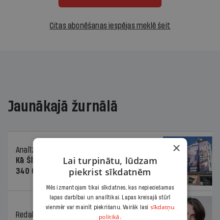
Citas abonēšanas iespējas meklē šeit
Jaunākajā žurnālā
×
Analīze
06.08.2026.
Lai turpinātu, lūdzam
Kā Šlesera partija palika nesodīta par
piekrist sīkdatnēm
340 000 vērtu reklāmas kampaņu
Mēs izmantojam tikai sīkdatnes, kas nepieciešamas
lapas darbībai un analītikai. Lapas kreisajā stūrī
sīkdatņu
vienmēr var mainīt piekrišanu. Vairāk lasi
Redaktores sleja
06.08.2026.
politikā.