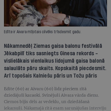
Edīte ir Aivara mīļotais cilvēks trīsdesmit gadu.
Nākamnedēļ Ziemas gaisa balonu festivālā
Jēkabpilī tiks sasniegts Ginesa rekords -
vislielākais vienlaikus lidojumā gaisa balonā
salaulāto pāru skaits. Kopskaitā piecdesmit.
Arī topošais Kalniešu pāris un Tožu pāris
Edīte (60) ar Aivaru (60) līdz pieciem rītā
dziedājuši karaoki. Svinējuši Aivara vārda dienu.
Ciemos bijis dēls ar vedeklu, un dziedāšanā
iekarsuši. Nākamajā rītā esam sarunājušas interviju