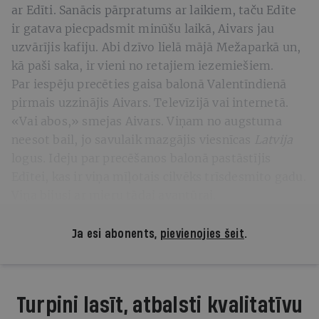
ar Edīti. Sanācis pārpratums ar laikiem, taču Edīte
ir gatava piecpadsmit minūšu laikā, Aivars jau
uzvārījis kafiju. Abi dzīvo lielā mājā Mežaparkā un,
kā paši saka, ir vieni no retajiem iezemiešiem.
Par iespēju precēties gaisa balonā Valentīndienā
pirmais uzzinājis Aivars. Televīzijā vai internetā.
«Vai abos,» smejas Aivars. Viņam no augstuma
neesot bail, jo savulaik mazgājis viesnīcas
Latvija
logus
.
Ideju par precēšanos balonā pastāstījis
Edītei, kas ir viņa mīļotais cilvēks trīsdesmito gadu.
Viņa bijusi ar mieru tādai avantūrai.
Ja esi abonents,
pievienojies šeit
.
Turpini lasīt, atbalsti kvalitatīvu