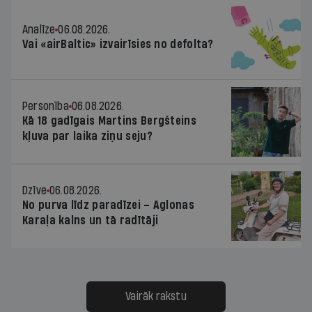
Analīze
06.08.2026.
Vai «airBaltic» izvairīsies no defolta?
Personība
06.08.2026.
Kā 18 gadīgais Martins Bergšteins
kļuva par laika ziņu seju?
Dzīve
06.08.2026.
No purva līdz paradīzei – Aglonas
Karaļa kalns un tā radītāji
Vairāk rakstu