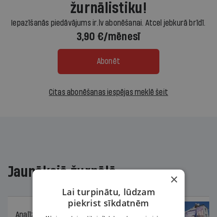
žurnālistiku!
Iepazīšanās piedāvājums ir.lv abonēšanai. Atcel jebkurā brīdī.
3,90 €/mēnesī
Abonēt
Citas abonēšanas iespējas meklē šeit
Jaunākajā žurnālā
×
Lai turpinātu, lūdzam
piekrist sīkdatnēm
Analīze
06.08.2026.