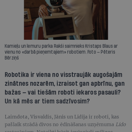
Kamieļu un lemuru parka Rakši saimnieks Kristaps Blaus ar
vienu no «darbā pieņemtajiem» robotiem. Foto — Pēteris
Bērziņš
Robotika ir viena no visstraujāk augošajām
zinātnes nozarēm, izraisot gan apbrīnu, gan
bažas — vai tiešām roboti iekaros pasauli?
Un kā mēs ar tiem sadzīvosim?
Laimdota, Visvaldis, Jānis un Lidija ir roboti, kas
pašlaik strādā divos no ēdināšanas uzņēmuma
Lido
restorāniem. Noteikti būsit ievērojuši mīlīgos