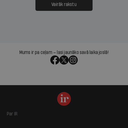
Vairāk rakstu
Mums ir pa ceļam — lasi jaunāko savā laika joslā!
Par IR