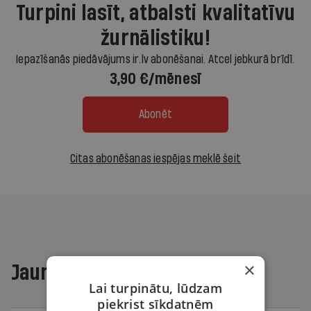
Turpini lasīt, atbalsti kvalitatīvu
žurnālistiku!
Iepazīšanās piedāvājums ir.lv abonēšanai. Atcel jebkurā brīdī.
3,90 €/mēnesī
Abonēt
Citas abonēšanas iespējas meklē šeit
×
Jaunākajā žurnālā
Lai turpinātu, lūdzam
piekrist sīkdatnēm