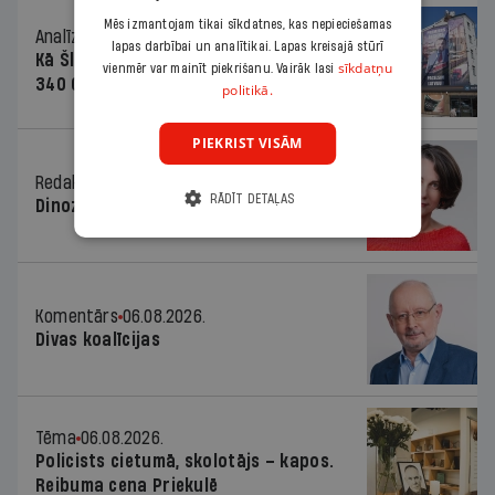
Mēs izmantojam tikai sīkdatnes, kas nepieciešamas
Analīze
06.08.2026.
lapas darbībai un analītikai. Lapas kreisajā stūrī
Kā Šlesera partija palika nesodīta par
sīkdatņu
vienmēr var mainīt piekrišanu. Vairāk lasi
340 000 vērtu reklāmas kampaņu
politikā.
PIEKRIST VISĀM
Redaktores sleja
06.08.2026.
RĀDĪT DETAĻAS
Dinozaura triks
Komentārs
06.08.2026.
Divas koalīcijas
Tēma
06.08.2026.
Policists cietumā, skolotājs – kapos.
Reibuma cena Priekulē