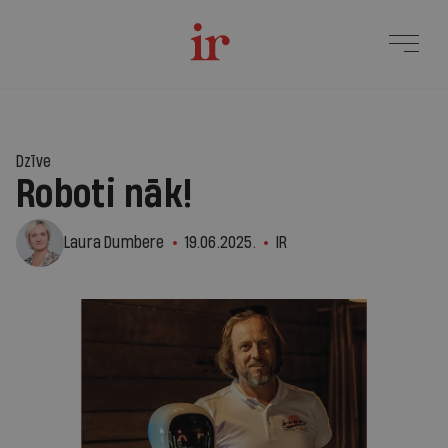
1
Dzīve
Roboti nāk!
Laura Dumbere
19.06.2025.
IR