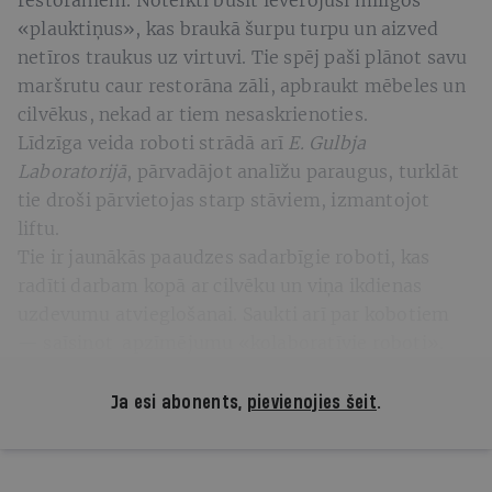
«plauktiņus», kas braukā šurpu turpu un aizved
netīros traukus uz virtuvi. Tie spēj paši plānot savu
maršrutu caur restorāna zāli, apbraukt mēbeles un
cilvēkus, nekad ar tiem nesaskrienoties.
Līdzīga veida roboti strādā arī
E. Gulbja
Laboratorijā
, pārvadājot analīžu paraugus, turklāt
tie droši pārvietojas starp stāviem, izmantojot
liftu.
Tie ir jaunākās paaudzes sadarbīgie roboti, kas
radīti darbam kopā ar cilvēku un viņa ikdienas
uzdevumu atvieglošanai. Saukti arī par kobotiem
— saīsinot apzīmējumu «kolaboratīvie roboti».
Ja esi abonents,
pievienojies šeit
.