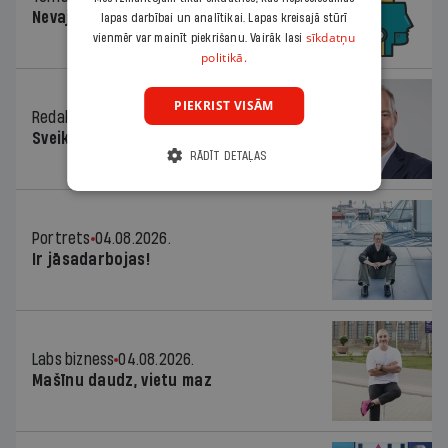
Nevajag baidīties!
lapas darbībai un analītikai. Lapas kreisajā stūrī
sīkdatņu
vienmēr var mainīt piekrišanu. Vairāk lasi
politikā.
PIEKRIST VISĀM
Redaktora sleja
04.08.2026.
Sveika un sveiks!
RĀDĪT DETAĻAS
Portrets
04.08.2026.
Ir jāsadarbojas!
Labs bizness
04.08.2026.
Mašīnu daudz, vietu maz