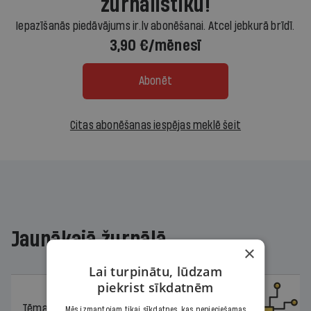
žurnālistiku!
Iepazīšanās piedāvājums ir.lv abonēšanai. Atcel jebkurā brīdī.
3,90 €/mēnesī
Abonēt
Citas abonēšanas iespējas meklē šeit
Jaunākajā žurnālā
×
Lai turpinātu, lūdzam
piekrist sīkdatnēm
Tēma
04.08.2026.
Mēs izmantojam tikai sīkdatnes, kas nepieciešamas