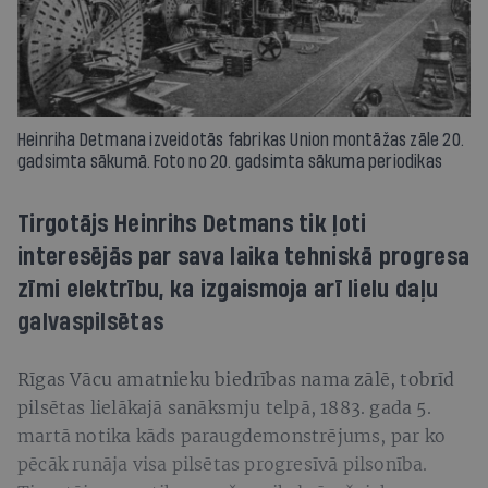
Heinriha Detmana izveidotās fabrikas Union montāžas zāle 20.
gadsimta sākumā. Foto no 20. gadsimta sākuma periodikas
Tirgotājs Heinrihs Detmans tik ļoti
interesējās par sava laika tehniskā progresa
zīmi elektrību, ka izgaismoja arī lielu daļu
galvaspilsētas
Rīgas Vācu amatnieku biedrības nama zālē, tobrīd
pilsētas lielākajā sanāksmju telpā, 1883. gada 5.
martā notika kāds paraugdemonstrējums, par ko
pēcāk runāja visa pilsētas progresīvā pilsonība.