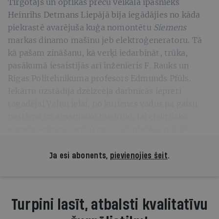
Tirgotājs un optikas preču veikala īpašnieks
Heinrihs Detmans Liepājā bija iegādājies no kāda
piekrastē avarējuša kuģa nomontētu
Siemens
markas dinamo mašīnu jeb elektroģeneratoru. Tā
kā pašam zināšanu, kā verķi iedarbināt, trūka,
pasākumā iesaistījās arī inženieris F. Rauks un
Rīgas Politehnikuma profesors Edmunds Pfūls.
Iekārtu uzstādīja dzelzceļa darbnīcās iepretī
tagadējai Vaļņu ielai, no kurienes vadus pa gaisu
nostiepa uz amatnieku biedrību, lai elektrisko
apgaismojumu varētu novērtēt plašāka publika.
Ja esi abonents,
pievienojies šeit
.
Turpini lasīt, atbalsti kvalitatīvu