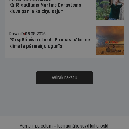
Kā 18 gadīgais Martins Bergšteins
kļuva par laika ziņu seju?
Pasaulē
06.08.2026.
Pārspēti visi rekordi. Eiropas nākotne
klimata pārmaiņu ugunīs
Vairāk rakstu
Mums ir pa ceļam — lasi jaunāko savā laika joslā!