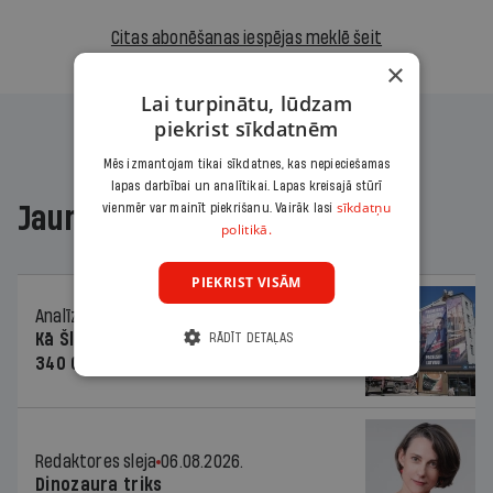
Citas abonēšanas iespējas meklē šeit
×
Lai turpinātu, lūdzam
piekrist sīkdatnēm
Mēs izmantojam tikai sīkdatnes, kas nepieciešamas
lapas darbībai un analītikai. Lapas kreisajā stūrī
sīkdatņu
Jaunākajā žurnālā
vienmēr var mainīt piekrišanu. Vairāk lasi
politikā.
PIEKRIST VISĀM
Analīze
06.08.2026.
Kā Šlesera partija palika nesodīta par
RĀDĪT DETAĻAS
340 000 vērtu reklāmas kampaņu
Redaktores sleja
06.08.2026.
Dinozaura triks