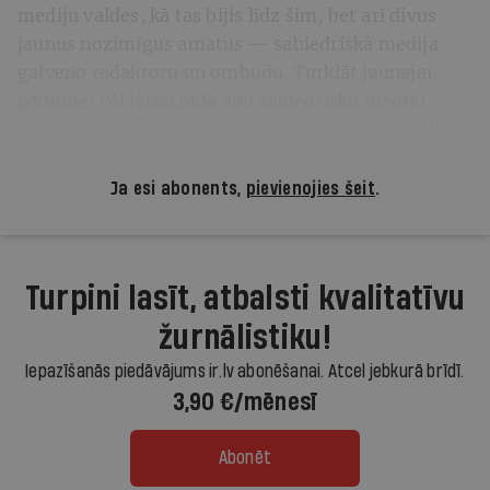
mediju valdes, kā tas bijis līdz šim, bet arī divus
jaunus nozīmīgus amatus — sabiedriskā medija
galveno redaktoru un ombudu. Turklāt jaunajai
padomei vēl jāizstrādā abu sabiedrisko mediju
apvienošanas koncepcija un finansējuma modelis.
Ja esi abonents,
pievienojies šeit
.
Turpini lasīt, atbalsti kvalitatīvu
žurnālistiku!
Iepazīšanās piedāvājums ir.lv abonēšanai. Atcel jebkurā brīdī.
3,90 €/mēnesī
Abonēt