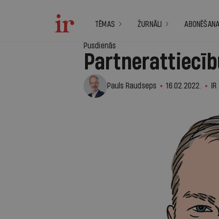
TĒMAS
ŽURNĀLI
ABONĒŠAN
Pusdienās
Partnerattiecī
Pauls Raudseps
16.02.2022.
IR