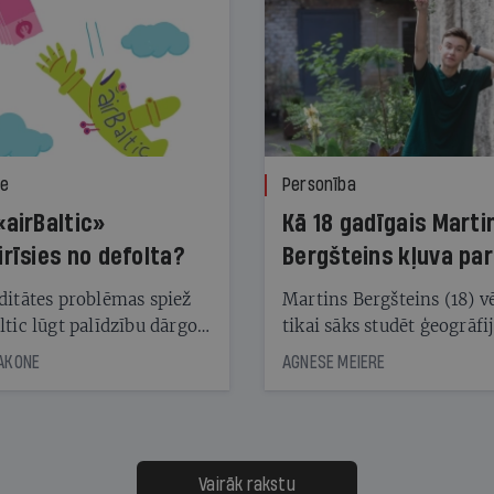
ze
Personība
«airBaltic»
Kā 18 gadīgais Marti
irīsies no defolta?
Bergšteins kļuva par
laika ziņu seju?
ditātes problēmas spiež
Martins Bergšteins (18) v
ltic lūgt palīdzību dārgo
tikai sāks studēt ģeogrāfi
āciju turētājiem, taču
bet viņa sacītajam jau uzt
JAKONE
AGNESE MEIERE
dēļ nebija kvoruma
tūkstošiem laika ziņu ska
nai. Vai lidsabiedrībai
Latvijā. Aiz dažām minū
 defolts, ja tā nespēs
televīzijas ēterā ir 11 gadi
ksāt augstos procentus,
uzcītīga darba, mammas
āpārskaita jau trīs dienas
atbalsts un drosme turpi
Vairāk rakstu