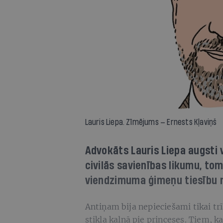
Lauris Liepa. Zīmējums — Ernests Kļaviņš
Advokāts Lauris Liepa augsti v
civilās savienības likumu, tomē
viendzimuma ģimeņu tiesību 
Antiņam bija nepieciešami tikai trī
stikla kalnā pie princeses. Tiem, 