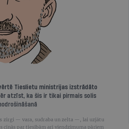
ērtē Tieslietu ministrijas izstrādāto
r atzīst, ka šis ir tikai pirmais solis
nodrošināšanā
s zirgi — vara, sudraba un zelta —, lai uzjātu
kas cīnās par tiesībām arī viendzimuma pāriem