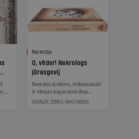
Recenzija
ns
O, vēder! Nekrologs
jūrasgovij
ēl
Romāns Ardievu, teiksmainie!
ju,
ir vienas sugas iznīcības
icas
traģiskais stāsts
OSVALDS ZEBRIS, RAKSTNIEKS
tītāju
tēm
nāt