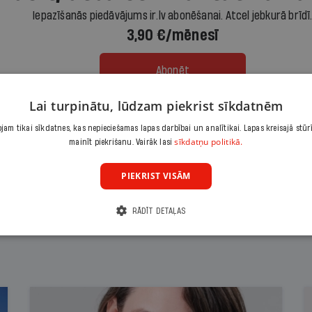
Iepazīšanās piedāvājums ir.lv abonēšanai. Atcel jebkurā brīdī
3,90 €/mēnesī
Abonēt
Lai turpinātu, lūdzam piekrist sīkdatnēm
Citas abonēšanas iespējas meklē šeit
am tikai sīkdatnes, kas nepieciešamas lapas darbībai un analītikai. Lapas kreisajā stūr
sīkdatņu politikā.
mainīt piekrišanu. Vairāk lasi
PIEKRIST VISĀM
RĀDĪT DETAĻAS