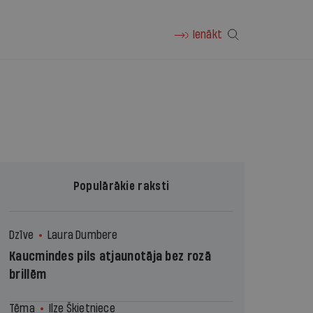
Ienākt
Populārākie raksti
Dzīve
Laura Dumbere
Kaucmindes pils atjaunotāja bez rozā
brillēm
Tēma
Ilze Šķietniece