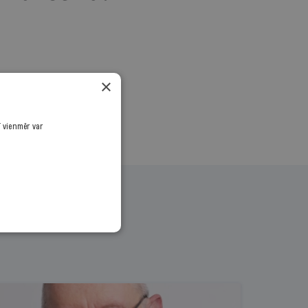
.
×
ī vienmēr var