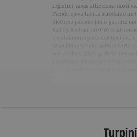
reģistrēt savas attiecības, droši vi
Mendeļejeva tabulā atrodamo metā
Rietumu pasaulē jau ir gandrīz un
Kad 13. Saeima jau otro reizi norai
viendzimuma partnerattiecības, va
sasaukumam vairs nebūtu vērts cen
vēsturiskais 2020. gada 12. novemb
pienākums aizsargāt visas ģimenes
pāri, un uzdeva Saeimai līdz šā gad
likumos.
Turpini