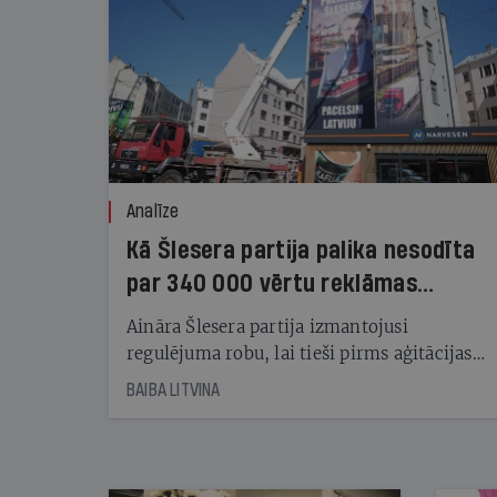
Analīze
Kā Šlesera partija palika nesodīta
par 340 000 vērtu reklāmas
kampaņu
Aināra Šlesera partija izmantojusi
regulējuma robu, lai tieši pirms aģitācijas
starta izreklamētos par summu, kas
BAIBA LITVINA
pārsniedz trešdaļu no likumīgi atļautajiem
kampaņas tēriņiem. KNAB pārkāpumus
nekonstatē