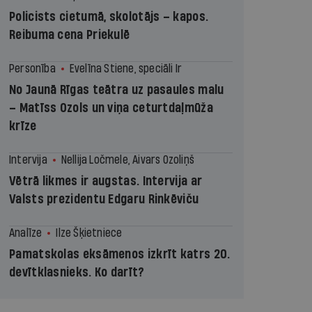
Policists cietumā, skolotājs – kapos.
Reibuma cena Priekulē
Personība
Evelīna Stiene, speciāli Ir
No Jaunā Rīgas teātra uz pasaules malu
– Matīss Ozols un viņa ceturtdaļmūža
krīze
Intervija
Nellija Ločmele, Aivars Ozoliņš
Vētrā likmes ir augstas. Intervija ar
Valsts prezidentu Edgaru Rinkēviču
Analīze
Ilze Šķietniece
Pamatskolas eksāmenos izkrīt katrs 20.
devītklasnieks. Ko darīt?