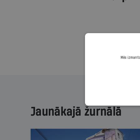
Mēs izmantoj
Jaunākajā žurnālā