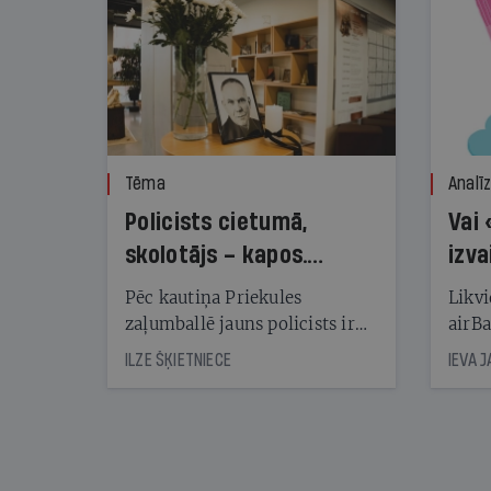
Tēma
Analī
Policists cietumā,
Vai 
skolotājs – kapos.
izva
Reibuma cena Priekulē
Pēc kautiņa Priekules
Likvi
zaļumballē jauns policists ir
airBa
nonācis cietumā, bet
oblig
ILZE ŠĶIETNIECE
IEVA 
cienījams pedagogs — kapos.
šone
Tik traģiska ir izrādījusies
lemša
divu promiļu reibuma cena
draud
sama
kas j