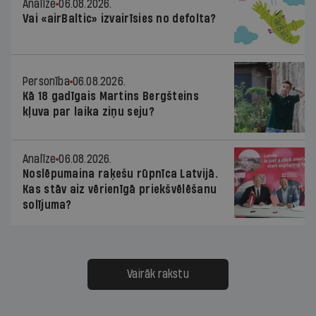
Analīze
06.08.2026.
Vai «airBaltic» izvairīsies no defolta?
Personība
06.08.2026.
Kā 18 gadīgais Martins Bergšteins
kļuva par laika ziņu seju?
Analīze
06.08.2026.
Noslēpumaina raķešu rūpnīca Latvijā.
Kas stāv aiz vērienīgā priekšvēlēšanu
solījuma?
Vairāk rakstu