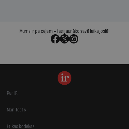
Mums ir pa ceļam — lasi jaunāko savā laika joslā!
Par IR
Manifests
Ētikas kodekss