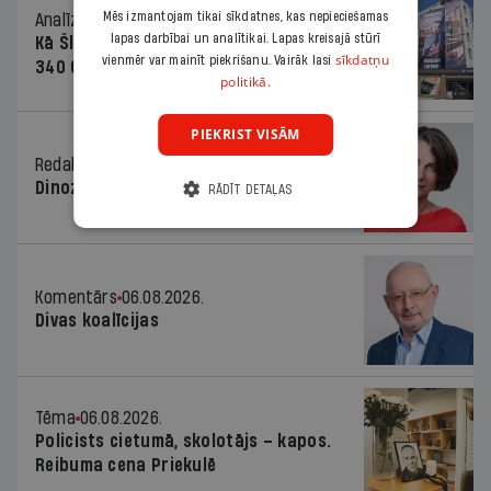
Mēs izmantojam tikai sīkdatnes, kas nepieciešamas
Analīze
06.08.2026.
lapas darbībai un analītikai. Lapas kreisajā stūrī
Kā Šlesera partija palika nesodīta par
sīkdatņu
vienmēr var mainīt piekrišanu. Vairāk lasi
340 000 vērtu reklāmas kampaņu
politikā.
PIEKRIST VISĀM
Redaktores sleja
06.08.2026.
Dinozaura triks
RĀDĪT DETAĻAS
Komentārs
06.08.2026.
Divas koalīcijas
Tēma
06.08.2026.
Policists cietumā, skolotājs – kapos.
Reibuma cena Priekulē