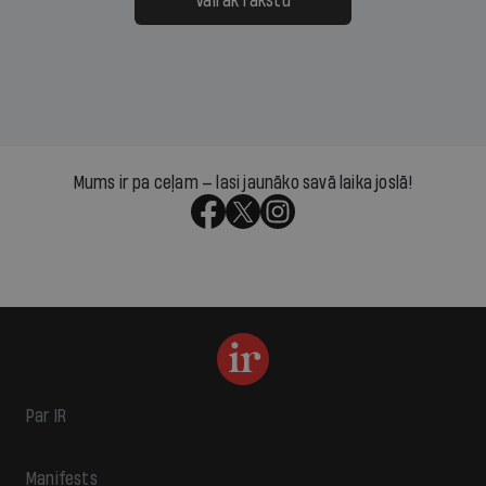
Vairāk rakstu
Mums ir pa ceļam — lasi jaunāko savā laika joslā!
Par IR
Manifests