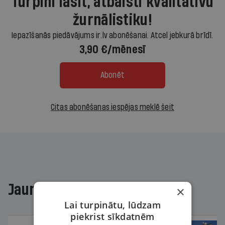
Turpini lasīt, atbalsti kvalitatīvu
žurnālistiku!
Iepazīšanās piedāvājums ir.lv abonēšanai. Atcel jebkurā brīdī.
3,90 €/mēnesī
Abonēt
Citas abonēšanas iespējas meklē šeit
Jaunākajā žurnālā
×
Lai turpinātu, lūdzam
piekrist sīkdatnēm