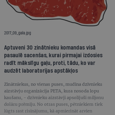
2017_09_gala.jpg
Aptuveni 30 zinātnieku komandas visā
pasaulē sacenšas, kurai pirmajai izdosies
radīt mākslīgu gaļu, proti, tādu, ko var
audzēt laboratorijas apstākļos
Zinātniekus, no vienas puses, mudina dzīvnieku
aizstāvju organizācija PETA, kura nosoda lopu
kaušanu, - dzīvnieku aizstāvji apsolījuši miljonu
dolāru prēmiju. No otras puses, pētniekiem tiek
lūgts rast risinājumu, kā apmierināt arvien