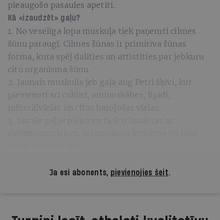
pieaugošo pasaules apetīti.
Kā «izaudzēt» gaļu?
1. No veselīga lopa muskuļa tiek paņemti cilmes
šūnu paraugi. Cilmes šūnas ir primitīva šūnas
forma, kura spēj dalīties un attīstīties par jebkuru
citu organisma šūnu.
2. Jaunais muskulis jeb gaļa aug Petri šķīvī, kur
pievienoti arī cukuri, aminoskābes, lipīdi,
minerālvielas un citas barojošas vielas.
3. Jaunās gaļas plēksnes tiek stimulētas ar
elektroimpulsiem, lai muskulis kustētos un tādā
veidā augtu lielāks.
Ja esi abonents,
pievienojies šeit
.