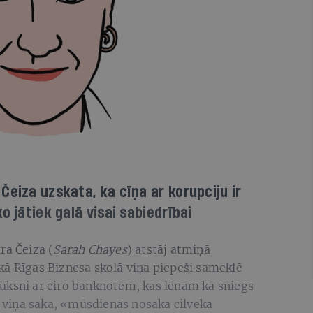
Čeiza uzskata, ka cīņa ar korupciju ir
o jātiek galā visai sabiedrībai
ra Čeiza (
Sarah Chayes
) atstāj atmiņā
kā Rīgas Biznesa skolā viņa piepeši sameklē
ūksni ar eiro banknotēm, kas lēnām kā sniegs
,» viņa saka, «mūsdienās nosaka cilvēka