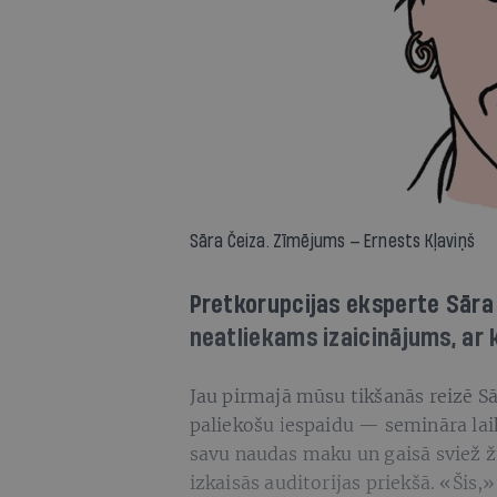
Sāra Čeiza. Zīmējums — Ernests Kļaviņš
Pretkorupcijas eksperte Sāra 
neatliekams izaicinājums, ar k
Jau pirmajā mūsu tikšanās reizē Sā
paliekošu iespaidu — semināra lai
savu naudas maku un gaisā sviež ž
izkaisās auditorijas priekšā. «Šis