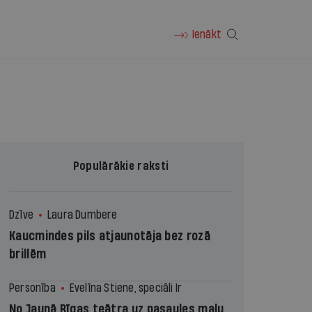
Ienākt
Populārākie raksti
Dzīve
Laura Dumbere
Kaucmindes pils atjaunotāja bez rozā
brillēm
Personība
Evelīna Stiene, speciāli Ir
No Jaunā Rīgas teātra uz pasaules malu