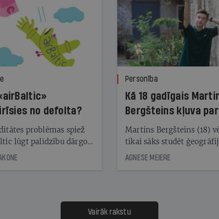
ze
Personība
«airBaltic»
Kā 18 gadīgais Marti
irīsies no defolta?
Bergšteins kļuva par
laika ziņu seju?
ditātes problēmas spiež
Martins Bergšteins (18) v
ltic lūgt palīdzību dārgo
tikai sāks studēt ģeogrāfi
āciju turētājiem, taču
bet viņa sacītajam jau uzt
JAKONE
AGNESE MEIERE
dēļ nebija kvoruma
tūkstošiem laika ziņu ska
nai. Vai lidsabiedrībai
Latvijā. Aiz dažām minū
 defolts, ja tā nespēs
televīzijas ēterā ir 11 gadi
ksāt augstos procentus,
uzcītīga darba, mammas
āpārskaita jau trīs dienas
atbalsts un drosme turpi
Vairāk rakstu