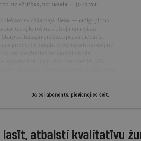
nce, ne vērtības, bet nauda — jo to var
ēs tiekamies nākamajā dienā — neilgi pirms
ršanas un apkarošanas biroja un
Delnas
 Starptautiskajai pretkorupcijas dienai 9.
iņas pieredzes bagātā dzīvesstāsta paspējam
irdu, ka pievērsties korupcijai un tās
dze Afganistānā, kurp Sāra devusies kā ASV
nte tūlīt pēc 11. septembra teroraktiem 2001.
Ja esi abonents,
pievienojies šeit
.
 lasīt, atbalsti kvalitatīvu žu