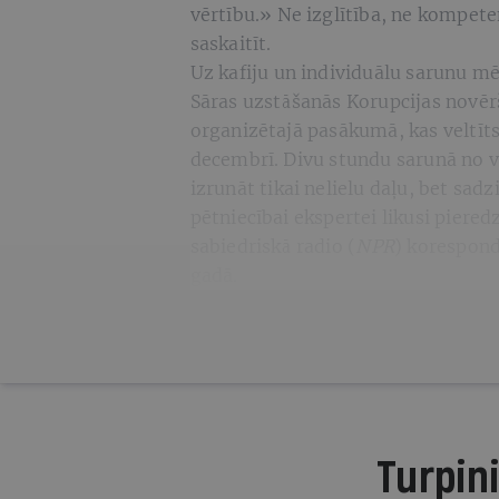
vērtību.» Ne izglītība, ne kompete
saskaitīt.
Uz kafiju un individuālu sarunu m
Sāras uzstāšanās Korupcijas novē
organizētajā pasākumā, kas veltīts
decembrī. Divu stundu sarunā no v
izrunāt tikai nelielu daļu, bet sadz
pētniecībai ekspertei likusi piere
sabiedriskā radio (
NPR
)
koresponde
gadā.
Turpini