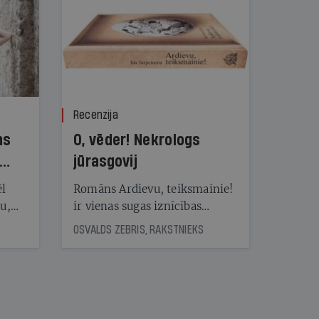
Recenzija
ns
O, vēder! Nekrologs
jūrasgovij
ēl
Romāns Ardievu, teiksmainie!
ju,
ir vienas sugas iznīcības
icas
traģiskais stāsts
OSVALDS ZEBRIS, RAKSTNIEKS
tītāju
tēm
nāt