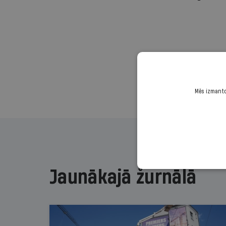
Mēs izmantoj
Jaunākajā žurnālā