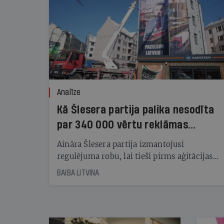
Analīze
Kā Šlesera partija palika nesodīta
par 340 000 vērtu reklāmas
kampaņu
Aināra Šlesera partija izmantojusi
regulējuma robu, lai tieši pirms aģitācijas
starta izreklamētos par summu, kas
BAIBA LITVINA
pārsniedz trešdaļu no likumīgi atļautajiem
kampaņas tēriņiem. KNAB pārkāpumus
nekonstatē