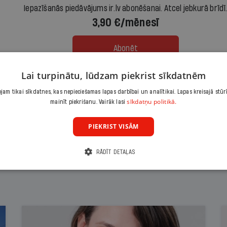
Iepazīšanās piedāvājums ir.lv abonēšanai. Atcel jebkurā brīdī
3,90 €/mēnesī
Abonēt
Lai turpinātu, lūdzam piekrist sīkdatnēm
Citas abonēšanas iespējas meklē šeit
am tikai sīkdatnes, kas nepieciešamas lapas darbībai un analītikai. Lapas kreisajā stūr
sīkdatņu politikā.
mainīt piekrišanu. Vairāk lasi
PIEKRIST VISĀM
RĀDĪT DETAĻAS