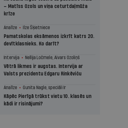
– Matīss Ozols un viņa ceturtdaļmūža
krīze
Analīze
Ilze Šķietniece
Pamatskolas eksāmenos izkrīt katrs 20.
devītklasnieks. Ko darīt?
Intervija
Nellija Ločmele, Aivars Ozoliņš
Vētrā likmes ir augstas. Intervija ar
Valsts prezidentu Edgaru Rinkēviču
Analīze
Gunita Nagle, speciāli Ir
Kāpēc Pierīgā trūkst vietu 10. klasēs un
kādi ir risinājumi?