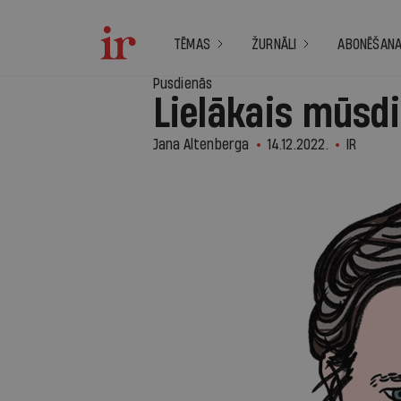
TĒMAS
ŽURNĀLI
ABONĒŠAN
Pusdienās
Lielākais mūsd
Jana Altenberga
14.12.2022.
IR