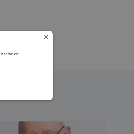
.
×
ī vienmēr var