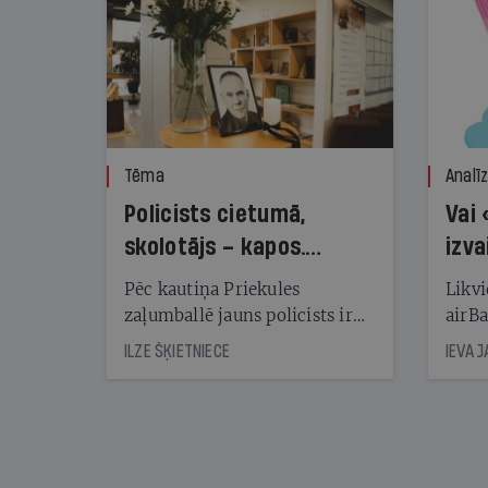
Tēma
Analī
Policists cietumā,
Vai 
skolotājs – kapos.
izva
Reibuma cena Priekulē
Pēc kautiņa Priekules
Likvi
zaļumballē jauns policists ir
airBa
nonācis cietumā, bet
oblig
ILZE ŠĶIETNIECE
IEVA 
cienījams pedagogs — kapos.
šone
Tik traģiska ir izrādījusies
lemša
divu promiļu reibuma cena
draud
sama
kas j