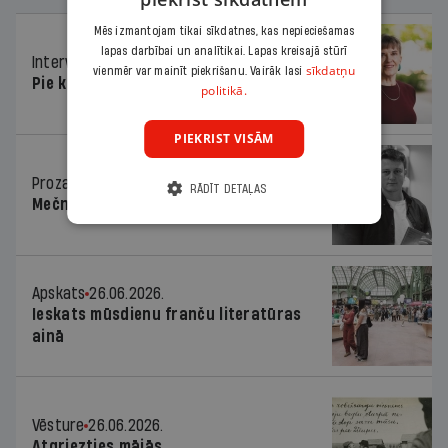
Mēs izmantojam tikai sīkdatnes, kas nepieciešamas
lapas darbībai un analītikai. Lapas kreisajā stūrī
Intervija
26.06.2026.
sīkdatņu
vienmēr var mainīt piekrišanu. Vairāk lasi
Pie kaimiņiem igauņiem
politikā.
PIEKRIST VISĀM
Proza
26.06.2026.
RĀDĪT DETAĻAS
Mečnikova ielas divas joslas
Apskats
26.06.2026.
Ieskats mūsdienu franču literatūras
ainā
Vēsture
26.06.2026.
Atgriezties mājās