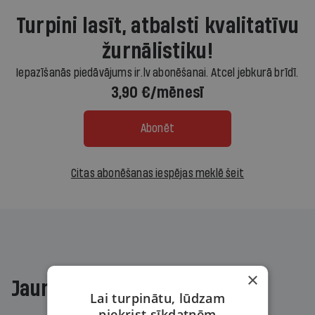
Turpini lasīt, atbalsti kvalitatīvu
žurnālistiku!
Iepazīšanās piedāvājums ir.lv abonēšanai. Atcel jebkurā brīdī.
3,90 €/mēnesī
Abonēt
Citas abonēšanas iespējas meklē šeit
×
Jaunākajā žurnālā
Lai turpinātu, lūdzam
piekrist sīkdatnēm