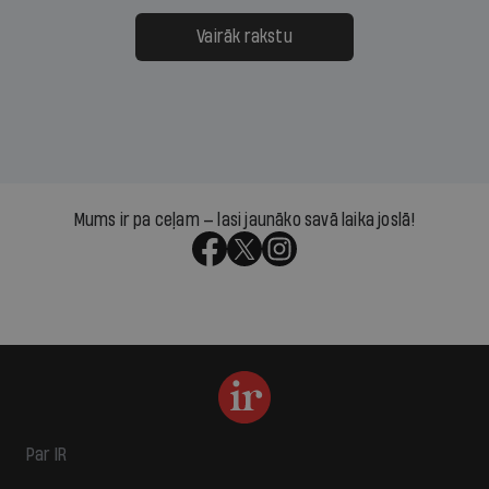
Vairāk rakstu
Mums ir pa ceļam — lasi jaunāko savā laika joslā!
Par IR