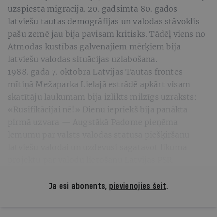
uzspiestā migrācija. 20. gadsimta 80. gados
latviešu tautas demogrāfijas un valodas stāvoklis
pašu zemē jau bija pavisam kritisks. Tādēļ viens no
Atmodas kustības galvenajiem mērķiem bija
latviešu valodas situācijas uzlabošana.
1988. gada 7. oktobra Latvijas Tautas frontes
mītiņā Mežaparka Lielajā estrādē apkārt visam
skatītāju laukumam bija izlikts milzīgs uzraksts:
«Rusifikācijai nē!» Dienu iepriekš bija panākta
pirmā uzvara — Augstākā Padome pieņēma
lēmumu par valsts valodas statusa piešķiršanu
latviešu valodai un uzdevusi sagatavot likuma
projektu par valodu lietošanu Latvijas PSR.
Ja esi abonents,
pievienojies šeit
.