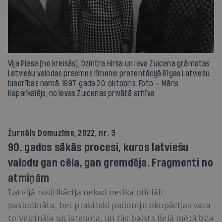
Vija Piese (no kreisās), Dzintra Hirša un Ieva Zuicena grāmatas
Latviešu valodas prasmes līmenis prezentācijā Rīgas Latviešu
biedrības namā. 1997. gada 20. oktobris. Foto — Māris
Kaparkalējs, no Ievas Zuicenas privātā arhīva
Žurnāls
Domuzīme
, 2022, nr. 3
90. gados sākās procesi, kuros latviešu
valodu gan cēla, gan gremdēja. Fragmenti no
atmiņām
Latvijā rusifikācija nekad netika oficiāli
pasludināta, bet praktiski padomju okupācijas vara
to veicināja un īstenoja, un tās balsts lielā mērā bija