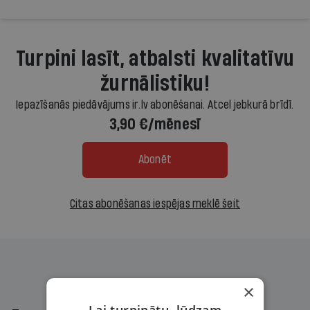
Turpini lasīt, atbalsti kvalitatīvu
žurnālistiku!
Iepazīšanās piedāvājums ir.lv abonēšanai. Atcel jebkurā brīdī.
3,90 €/mēnesī
Abonēt
Citas abonēšanas iespējas meklē šeit
×