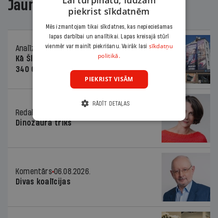
Lai turpinātu, lūdzam
Jaunākajā žurnālā
piekrist sīkdatnēm
Mēs izmantojam tikai sīkdatnes, kas nepieciešamas
lapas darbībai un analītikai. Lapas kreisajā stūrī
sīkdatņu
vienmēr var mainīt piekrišanu. Vairāk lasi
Analīze
06.08.2026.
politikā.
Kā Šlesera partija palika nesodīta par
340 000 vērtu reklāmas kampaņu
PIEKRIST VISĀM
RĀDĪT DETAĻAS
Redaktores sleja
06.08.2026.
Dinozaura triks
Komentārs
06.08.2026.
Divas koalīcijas