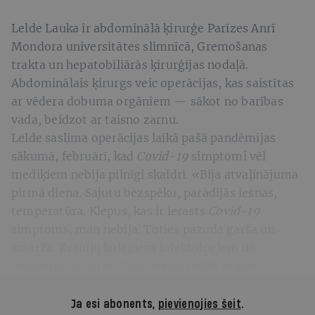
Lelde Lauka ir abdominālā ķirurģe Parīzes Anrī
Mondora universitātes slimnīcā, Gremošanas
trakta un hepatobiliārās ķirurģijas nodaļā.
Abdominālais ķirurgs veic operācijas, kas saistītas
ar vēdera dobuma orgāniem — sākot no barības
vada, beidzot ar taisno zarnu.
Lelde saslima operācijas laikā pašā pandēmijas
sākumā, februārī, kad
Covid-19
simptomi vēl
mediķiem nebija pilnīgi skaidri. «Bija atvaļinājuma
pirmā diena. Sajutu bezspēku, parādījās iesnas,
temperatūra. Klepus, kas ir ierasts
Covid-19
simptoms, man nebija. Toties pazuda garša un
smarža. Zvanīju kolēģiem infektologiem un
izstāstīju, kā jūtos. Viņi ieteica palikt mājās.»
Ja esi abonents,
pievienojies šeit
.