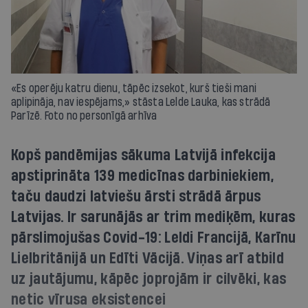
«Es operēju katru dienu, tāpēc izsekot, kurš tieši mani
aplipināja, nav iespējams,» stāsta Lelde Lauka, kas strādā
Parīzē. Foto no personīgā arhīva
Kopš pandēmijas sākuma Latvijā infekcija
apstiprināta 139 medicīnas darbiniekiem,
taču daudzi latviešu ārsti strādā ārpus
Latvijas. Ir sarunājās ar trim mediķēm, kuras
pārslimojušas Covid-19: Leldi Francijā, Karīnu
Lielbritānijā un Edīti Vācijā. Viņas arī atbild
uz jautājumu, kāpēc joprojām ir cilvēki, kas
netic vīrusa eksistencei