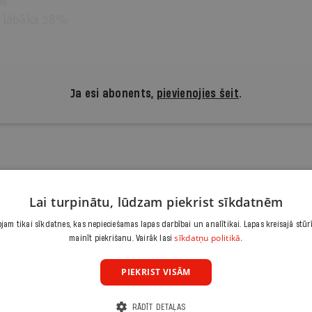
1%
s labāka 28%
Ja esi abonents,
pievienojies šeit
.
 lasīt, atbalsti kvalitatīvu žu
Lai turpinātu, lūdzam piekrist sīkdatnēm
Iepazīšanās piedāvājums ir.lv abonēšanai. Atcel jebkurā brīdī
3,90 €/mēnesī
am tikai sīkdatnes, kas nepieciešamas lapas darbībai un analītikai. Lapas kreisajā stūr
sīkdatņu politikā.
mainīt piekrišanu. Vairāk lasi
Abonēt
PIEKRIST VISĀM
Citas abonēšanas iespējas meklē šeit
RĀDĪT DETAĻAS