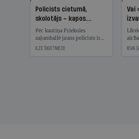
Policists cietumā,
Vai 
skolotājs – kapos.
izva
Reibuma cena Priekulē
Pēc kautiņa Priekules
Likvi
zaļumballē jauns policists ir
airBa
nonācis cietumā, bet
oblig
ILZE ŠĶIETNIECE
IEVA 
cienījams pedagogs — kapos.
šone
Tik traģiska ir izrādījusies
lemša
divu promiļu reibuma cena
draud
sama
kas j
pirm
augus