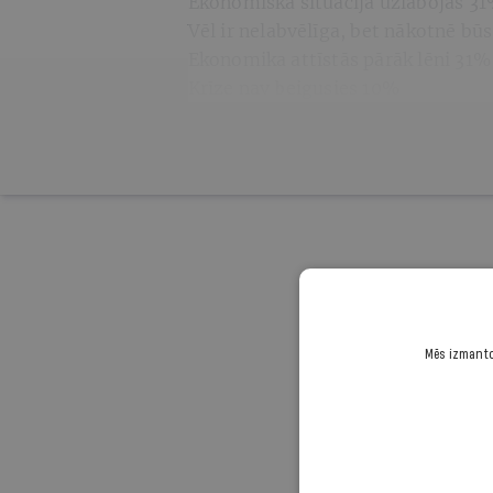
Ekonomiskā situācija uzlabojas 3
Vēl ir nelabvēlīga, bet nākotnē bū
Ekonomika attīstās pārāk lēni 31%
Krīze nav beigusies 10%
Turpini
Mēs izmantoj