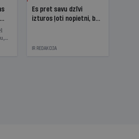
ns
Es pret savu dzīvi
izturos ļoti nopietni, bet
dzīve pret mani — ne!
ēl
ju,
icas
IR REDAKCIJA
tītāju
tēm
nāt
kad
v