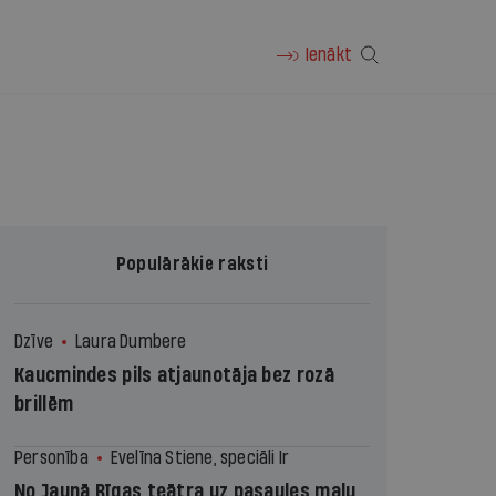
Ienākt
Populārākie raksti
Dzīve
Laura Dumbere
Kaucmindes pils atjaunotāja bez rozā
brillēm
Personība
Evelīna Stiene, speciāli Ir
No Jaunā Rīgas teātra uz pasaules malu