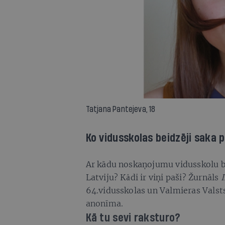
Tatjana Pantejeva, 18
Ko vidusskolas beidzēji saka p
Ar kādu noskaņojumu vidusskolu b
Latviju? Kādi ir viņi paši? Žurnāls
I
64.vidusskolas un Valmieras Valst
anonīma.
Kā tu sevi raksturo?