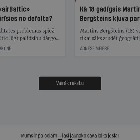
«airBaltic»
Kā 18 gadīgais Marti
irīsies no defolta?
Bergšteins kļuva par
laika ziņu seju?
ditātes problēmas spiež
Martins Bergšteins (18) v
ltic lūgt palīdzību dārgo
tikai sāks studēt ģeogrāfi
āciju turētājiem, taču
bet viņa sacītajam jau uzt
JAKONE
AGNESE MEIERE
dēļ nebija kvoruma
tūkstošiem laika ziņu ska
nai. Vai lidsabiedrībai
Latvijā. Aiz dažām minū
 defolts, ja tā nespēs
televīzijas ēterā ir 11 gadi
ksāt augstos procentus,
uzcītīga darba, mammas
āpārskaita jau trīs dienas
atbalsts un drosme turpi
Vairāk rakstu
s nākamās sapulces
meteovērojumus arī tad, 
ta vidū?
šķiet, ka tie nevienam na
vajadzīgi
Mums ir pa ceļam — lasi jaunāko savā laika joslā!