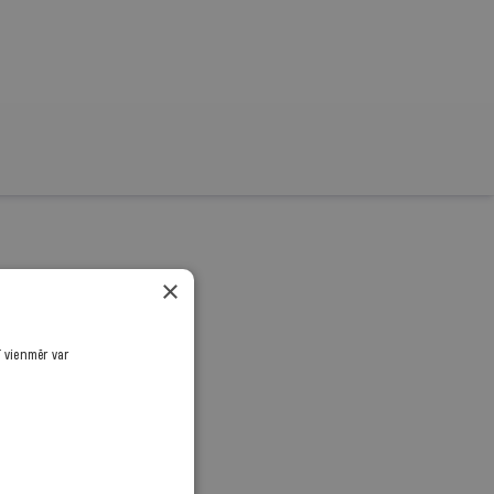
rnālistiku!
×
.
ī vienmēr var