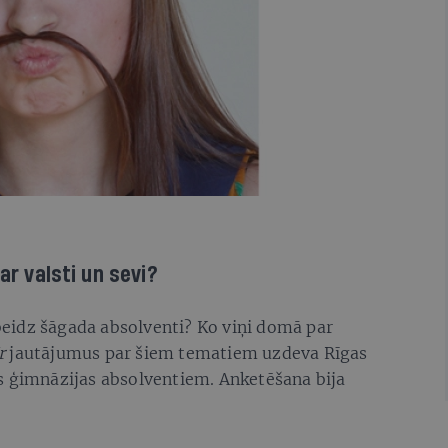
ar valsti un sevi?
eidz šāgada absolventi? Ko viņi domā par
r
jautājumus par šiem tematiem uzdeva Rīgas
s ģimnāzijas absolventiem. Anketēšana bija