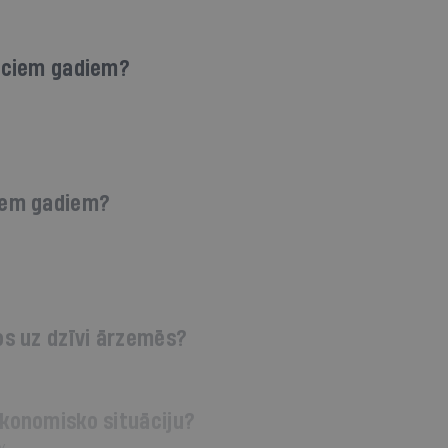
ieciem gadiem?
ciem gadiem?
os uz dzīvi ārzemēs?
ekonomisko situāciju?