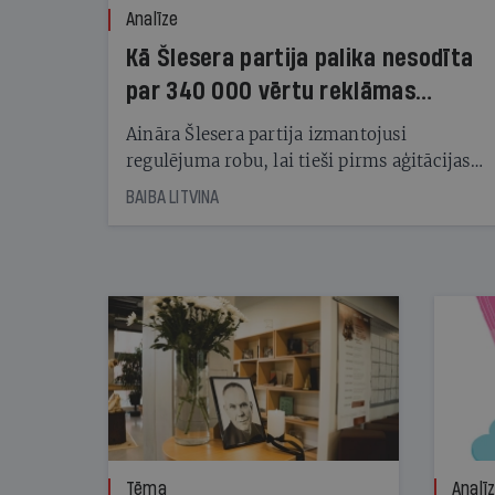
Analīze
Kā Šlesera partija palika nesodīta
par 340 000 vērtu reklāmas
kampaņu
Aināra Šlesera partija izmantojusi
regulējuma robu, lai tieši pirms aģitācijas
starta izreklamētos par summu, kas
BAIBA LITVINA
pārsniedz trešdaļu no likumīgi atļautajiem
kampaņas tēriņiem. KNAB pārkāpumus
nekonstatē
Tēma
Analī