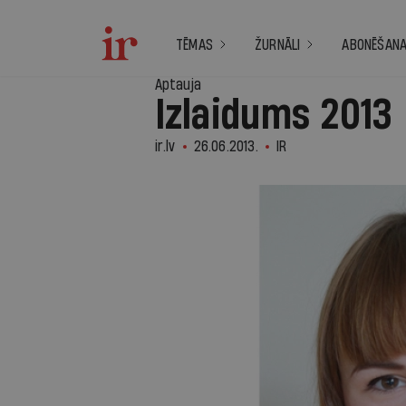
TĒMAS
ŽURNĀLI
ABONĒŠAN
Aptauja
Izlaidums 2013
ir.lv
26.06.2013.
IR