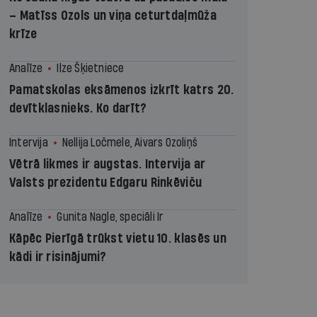
– Matīss Ozols un viņa ceturtdaļmūža
krīze
Analīze
Ilze Šķietniece
Pamatskolas eksāmenos izkrīt katrs 20.
devītklasnieks. Ko darīt?
Intervija
Nellija Ločmele, Aivars Ozoliņš
Vētrā likmes ir augstas. Intervija ar
Valsts prezidentu Edgaru Rinkēviču
Analīze
Gunita Nagle, speciāli Ir
Kāpēc Pierīgā trūkst vietu 10. klasēs un
kādi ir risinājumi?