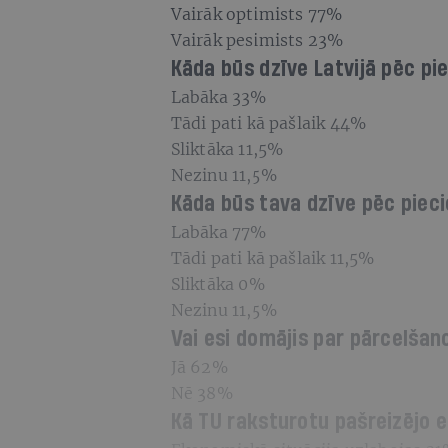
Vairāk optimists 77%
Vairāk pesimists 23%
Kāda būs dzīve Latvijā pēc p
Labāka 33%
Tādi pati kā pašlaik 44%
Sliktāka 11,5%
Nezinu 11,5%
Kāda būs tava dzīve pēc pie
Labāka 77%
Tādi pati kā pašlaik 11,5%
Sliktāka 0%
Nezinu 11,5%
Vai esi domājis par pārcelšan
Jā 62%
Nē 38%
Kā TU raksturotu pašreizējo 