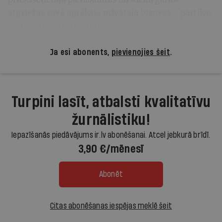
atgriežas savā agrākajā privātajā biznesā - pārtikas
starptautiskajā tirdzniecībā.
Ja esi abonents,
pievienojies šeit
.
Turpini lasīt, atbalsti kvalitatīvu
žurnālistiku!
Iepazīšanās piedāvājums ir.lv abonēšanai. Atcel jebkurā brīdī.
3,90 €/mēnesī
Abonēt
Citas abonēšanas iespējas meklē šeit