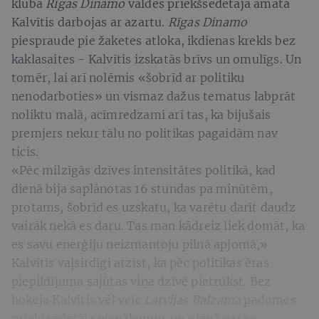
kluba
Rīgas Dinamo
valdes priekšsēdētāja amatā
Kalvītis darbojas ar azartu.
Rīgas Dinamo
piespraude pie žaketes atloka, ikdienas krekls bez
kaklasaites - Kalvītis izskatās brīvs un omulīgs. Un
tomēr, lai arī nolēmis «šobrīd ar politiku
nenodarboties» un vismaz dažus tematus labprāt
noliktu malā, acīmredzami arī tas, ka bijušais
premjers nekur tālu no politikas pagaidām nav
ticis.
«Pēc milzīgās dzīves intensitātes politikā, kad
dienā bija saplānotas 16 stundas pa minūtēm,
protams, šobrīd es uzskatu, ka varētu darīt daudz
vairāk nekā es daru. Tas man kādreiz liek domāt, ka
es savu enerģiju neizmantoju pilnā apjomā,»
Kalvītis vaļsirdīgi atzīst, ka pēc politikas ēras
piepildījuma sajūtas viņa dzīvē pietrūkst. Bez
hokeja Kalvītis vēl veic
Latvijas Balzama
padomes
priekšsēdētāja pienākumus un «lēnā garā»