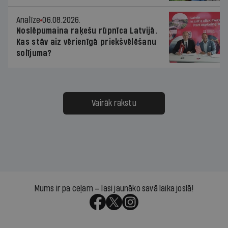
Analīze
06.08.2026.
Noslēpumaina raķešu rūpnīca Latvijā.
Kas stāv aiz vērienīgā priekšvēlēšanu
solījuma?
Vairāk rakstu
Mums ir pa ceļam — lasi jaunāko savā laika joslā!