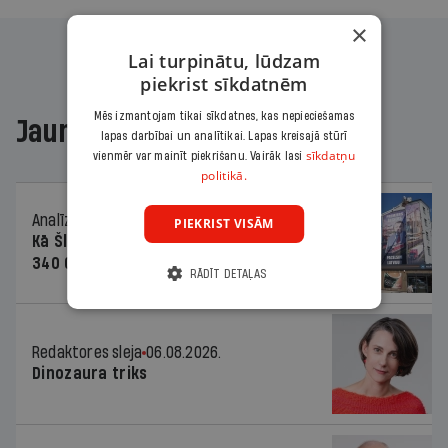
×
Lai turpinātu, lūdzam
piekrist sīkdatnēm
Mēs izmantojam tikai sīkdatnes, kas nepieciešamas
Jaunākajā žurnālā
lapas darbībai un analītikai. Lapas kreisajā stūrī
sīkdatņu
vienmēr var mainīt piekrišanu. Vairāk lasi
politikā.
Analīze
06.08.2026.
PIEKRIST VISĀM
Kā Šlesera partija palika nesodīta par
340 000 vērtu reklāmas kampaņu
RĀDĪT DETAĻAS
Redaktores sleja
06.08.2026.
Dinozaura triks