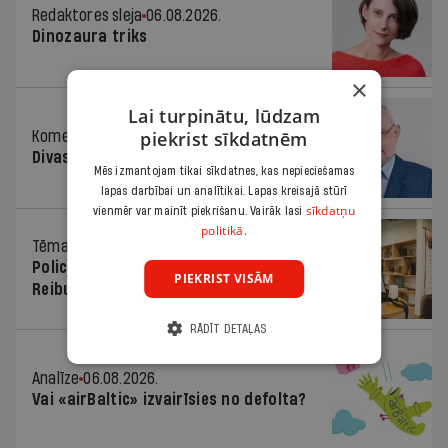
Redaktores sleja
06.08.2026.
Dinozaura triks
×
Lai turpinātu, lūdzam
piekrist sīkdatnēm
Komentārs
06.08.2026.
Divas koalīcijas
Mēs izmantojam tikai sīkdatnes, kas nepieciešamas
lapas darbībai un analītikai. Lapas kreisajā stūrī
sīkdatņu
vienmēr var mainīt piekrišanu. Vairāk lasi
politikā.
Tēma
06.08.2026.
Policists cietumā, skolotājs – kapos.
PIEKRIST VISĀM
Reibuma cena Priekulē
RĀDĪT DETAĻAS
Analīze
06.08.2026.
Vai «airBaltic» izvairīsies no defolta?