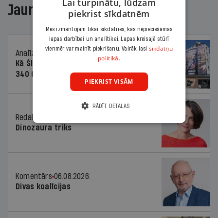
Lai turpinātu, lūdzam
Jaunākajā žurnālā
piekrist sīkdatnēm
Mēs izmantojam tikai sīkdatnes, kas nepieciešamas
lapas darbībai un analītikai. Lapas kreisajā stūrī
sīkdatņu
vienmēr var mainīt piekrišanu. Vairāk lasi
Analīze
06.08.2026.
politikā.
Kā Šlesera partija palika nesodīta par
340 000 vērtu reklāmas kampaņu
PIEKRIST VISĀM
RĀDĪT DETAĻAS
Redaktores sleja
06.08.2026.
Dinozaura triks
Komentārs
06.08.2026.
Divas koalīcijas