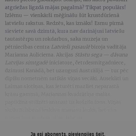
atgriežas ligzdā mājas pagalmā? Tikpat populārs!
Izlēmu — vienkārši mēģināšu šūt krustdūrienā
latviešu rakstus. Redzēs, kas iznāks! Esmu pirmā
sieviete savā dzimtā, kura nav darinājusi latviešu
tautastērpu un rokdarbus, saka muzeja un
pētniecības centra
Latvieši pasaulē
biroja vadītāja
Marianna Auliciema. Akcijas
Stāstu sega — dāvana
Latvijas simtgadē
iniciatore, četrdesmitgadniece,
dzimusi Kanādā, bet uzaugusi Austrālijā — tur pēc
dīpīšu nometnēm satikās viņas vecāki. Auseklīti un
Laimas slotiņas, kas ieturēti mazliet neparastā
krāsu gammā, Mariannas kvadrātiņa malās
papildina stilizēti ananasi uz košzila fona. Viņas
skolu Brisbenā ieskāva ananasu lauks, bet virs
galvas bija mūžam zilas debesis.
Ja esi abonents,
pievienojies šeit
.