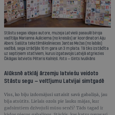
Stāstu segas idejas autore, muzeja Latvieši pasaulē biroja
vadītāja Marianna Auliciema (no kreisās) ar koordinatori Aiju
Abeni. Sašūta tekstilmākslinieces Jantas Mežas (no labās)
vadībā, sega izrādījās 10 m gara un 3 m plata. Tā tiks izstādīta
uz septiņiem statīviem, kurus izgatavojis Latvijā atgriezies
Čikāgas latvietis Pēteris Kalniņš. Foto — Gints Ivuškāns
Alūksnē atklāj ārzemju latviešu veidoto
Stāstu segu — veltījumu Latvijai simtgadē
Viss, ko biju izdomājusi uztaisīt savā gabaliņā, jau
bija atsūtīts. Lielais ozols pie lauku mājas, kur
gadsimtiem dzīvojuši mūsu senči? Tāds tagad ir
kādos piecos gabaliņos. Stārķis, kas katru pavasari