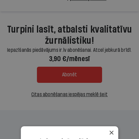
Turpini lasīt, atbalsti kvalitatīvu
žurnālistiku!
Iepazīšanās piedāvājums ir.lv abonēšanai. Atcel jebkurā brīdī.
3,90 €/mēnesī
Abonēt
Citas abonēšanas iespējas meklē šeit
×