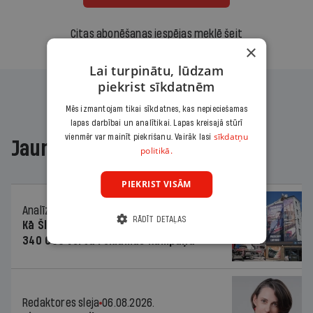
Citas abonēšanas iespējas meklē šeit
×
Lai turpinātu, lūdzam
piekrist sīkdatnēm
Mēs izmantojam tikai sīkdatnes, kas nepieciešamas
lapas darbībai un analītikai. Lapas kreisajā stūrī
sīkdatņu
vienmēr var mainīt piekrišanu. Vairāk lasi
Jaunākajā žurnālā
politikā.
PIEKRIST VISĀM
Analīze
06.08.2026.
RĀDĪT DETAĻAS
Kā Šlesera partija palika nesodīta par
340 000 vērtu reklāmas kampaņu
Redaktores sleja
06.08.2026.