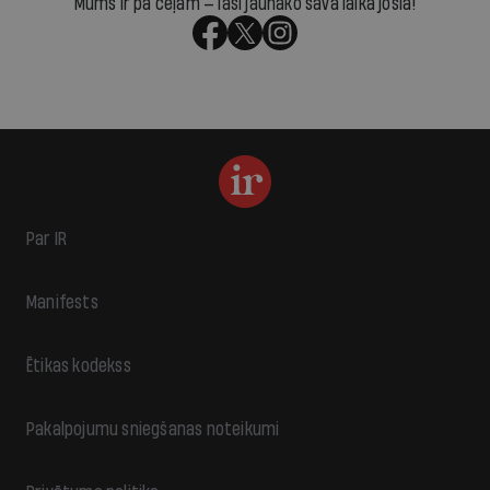
Mums ir pa ceļam — lasi jaunāko savā laika joslā!
Par IR
Manifests
Ētikas kodekss
Pakalpojumu sniegšanas noteikumi