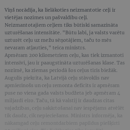
Viņš norādīja, ka lielākoties neizmantotie ceļi ir
vietējas nozīmes un pašvaldību ceļi.
Neizmantotajiem ceļiem tiks būtiski samazināta
uzturēšanas intensitāte. "Būtu labi, ja valsts varētu
uzturēt ceļu uz mežu sēņotājiem, taču to mēs
nevaram atļauties," teica ministrs.
Apmēram 200 kilometriem ceļu, kas tiek izmantoti
intensīvi, jau ir paaugstināta uzturēšanas klase. Tas
nozīmē, ka ziemas periodā šos ceļus tīrīs biežāk.
Augulis piekrita, ka Latvijā ceļu stāvoklis nav
apmierinošs un ceļu remonta deficīts ir apmēram
puse no viena gada valsts budžeta jeb apmēram 4
miljardi eiro. Taču, tā kā valstij ir daudzas citas
vajadzības, ceļu sakārtošanai nav iespējams atvēlēt
tik daudz, cik nepieciešams. Ministrs informēja, ka
nākamgad ceļu remontdarbiem papildus piešķirti