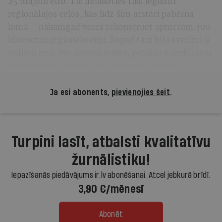
25 miljoni eiro. Tie lielākoties tiks iegudīti
reģionālajos ceļos, kas līdz šim atstāti pabērna
lomā – nākamgad varēs rekonstruēt apmēram 300
kilometru reģionālo ceļu. Šogad tam bija atvēlēti 9
miljoni eiro. Pēc Auguļa teiktā, papildu līdzekļi ceļu
sakārtošanai atvēlēti arī nākamajos gados.
Ja esi abonents,
pievienojies šeit
.
Turpini lasīt, atbalsti kvalitatīvu
žurnālistiku!
Iepazīšanās piedāvājums ir.lv abonēšanai. Atcel jebkurā brīdī.
3,90 €/mēnesī
Abonēt