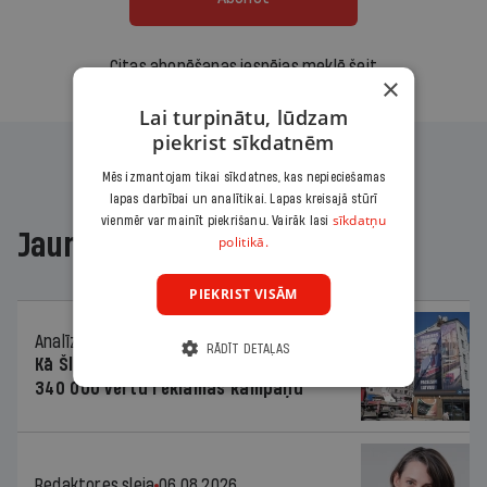
Citas abonēšanas iespējas meklē šeit
×
Lai turpinātu, lūdzam
piekrist sīkdatnēm
Mēs izmantojam tikai sīkdatnes, kas nepieciešamas
lapas darbībai un analītikai. Lapas kreisajā stūrī
sīkdatņu
vienmēr var mainīt piekrišanu. Vairāk lasi
Jaunākajā žurnālā
politikā.
PIEKRIST VISĀM
Analīze
06.08.2026.
RĀDĪT DETAĻAS
Kā Šlesera partija palika nesodīta par
340 000 vērtu reklāmas kampaņu
Redaktores sleja
06.08.2026.