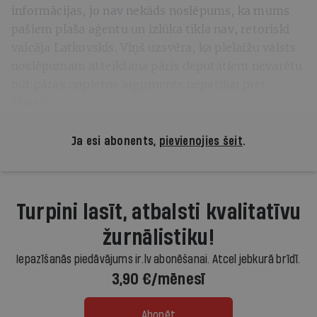
informācijas, jo nav nekāds noslēpums, ka mums
pašiem plaša aģentu un izlūka tīkla nav, retoriski
vaicāja Latkovskis. Viņš uzsvēra, ka pielaižu valsts
noslēpumam atteikšana pāris deputātiem nevarētu
būt pārāk nopietns arguments nepatikai pret
Maizīti.
Ja esi abonents,
pievienojies šeit
.
Turpini lasīt, atbalsti kvalitatīvu
žurnālistiku!
Iepazīšanās piedāvājums ir.lv abonēšanai. Atcel jebkurā brīdī.
3,90 €/mēnesī
Abonēt