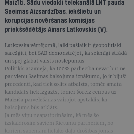
Maizīti. Šādu viedokli telekanālā LNT pauda
Saeimas Aizsardzības, iekšlietu un
korupcijas novēršanas komisijas
priekšsēdētājs Ainars Latkovskis (V).
Latkovska vērtējumā, laiki pašlaik ir ģeopolitiski
sarežģīti, bet SAB demonstrējot, ka sekmīgi strādā
un spēj glabāt valsts noslēpumus.
Politiķis atzīmēja, ka 100% pārliecība nevar būt ne
par vienu Saeimas balsojuma iznākumu, jo ir bijuši
precedenti, kad tiek solīts atbalsts, tomēr amata
kandidāts tiek izgāzts, tomēr šoreiz cerības uz
Maizīša pārvēlēšanas vairojot apstāklis, ka
balsojums būs atklāts.
Ja mēs viņu neapstiprināsim, kā mēs šo
izskaidrosim saviem Rietumu partneriem, no
kuriem saņemam lielāko daļu drošības jomas