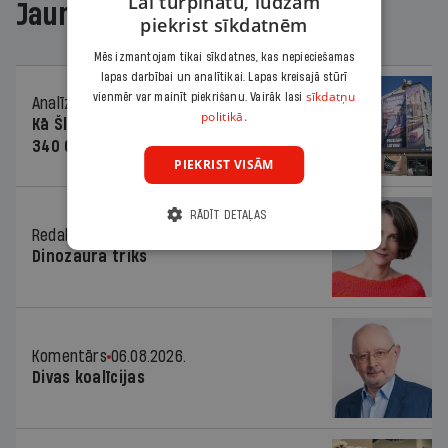
Lai turpinātu, lūdzam
Jaunākajā žurnālā
piekrist sīkdatnēm
Mēs izmantojam tikai sīkdatnes, kas nepieciešamas
lapas darbībai un analītikai. Lapas kreisajā stūrī
sīkdatņu
vienmēr var mainīt piekrišanu. Vairāk lasi
Analīze
06.08.2026.
politikā.
Kā Šlesera partija palika nesodīta par
340 000 vērtu reklāmas kampaņu
PIEKRIST VISĀM
RĀDĪT DETAĻAS
Redaktores sleja
06.08.2026.
Dinozaura triks
Komentārs
06.08.2026.
Divas koalīcijas