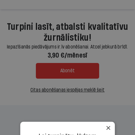
Turpini lasīt, atbalsti kvalitatīvu
žurnālistiku!
Iepazīšanās piedāvājums ir.lv abonēšanai. Atcel jebkurā brīdī.
3,90 €/mēnesī
Abonēt
Citas abonēšanas iespējas meklē šeit
×