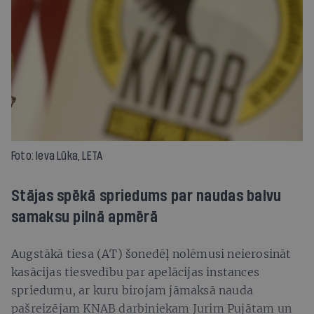
Foto: Ieva Lūka, LETA
Stājas spēkā spriedums par naudas balvu
samaksu pilnā apmērā
Augstākā tiesa (AT) šonedēļ nolēmusi neierosināt
kasācijas tiesvedību par apelācijas instances
spriedumu, ar kuru birojam jāmaksā nauda
pašreizējam KNAB darbiniekam Jurim Pujātam un