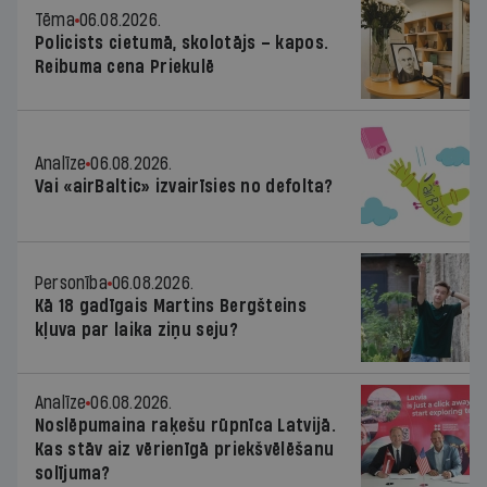
Tēma
06.08.2026.
Policists cietumā, skolotājs – kapos.
Reibuma cena Priekulē
Analīze
06.08.2026.
Vai «airBaltic» izvairīsies no defolta?
Personība
06.08.2026.
Kā 18 gadīgais Martins Bergšteins
kļuva par laika ziņu seju?
Analīze
06.08.2026.
Noslēpumaina raķešu rūpnīca Latvijā.
Kas stāv aiz vērienīgā priekšvēlēšanu
solījuma?