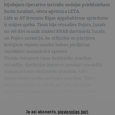
bijušajam Operatīvo izstrāžu nodaļas priekšniekam
Jurim Jurašam, vēsta aģentūra LETA.
Līdz ar AT lēmumu Rīgas apgabaltiesas spriedums
ir stājies spēkā. Tiesā bija vērsušies Pujāts, Jurašs
un vēl divi mazāk zināmi KNAB darbinieki. Jurašs
un Pujāts uzskatīja, ka atšķirībā no pārējiem
kolēģiem viņiem naudas balvas piešķirtas
vairākkārt samazinātā apmērā.
Pirmās instances tiesa darbinieku prasības
noraidīja. Apelācijas instance savukārt noraidīja
mazpazīstamo darbinieku prasības, taču
apmierināja Juraša un Pujāta prasības. Tiesa
nolēma piedzīt no KNAB par labu Jurašam
neizmaksāto naudas balvu 300 eiro, par labu
Pujātam - neizmaksāto naudas balvu 200 eiro.
Ja esi abonents,
pievienojies šeit
.