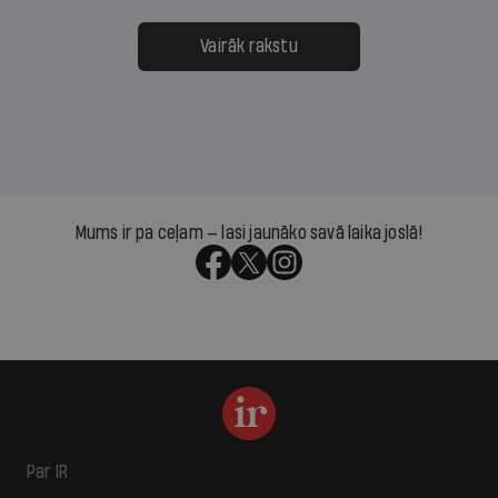
Vairāk rakstu
Mums ir pa ceļam — lasi jaunāko savā laika joslā!
Par IR