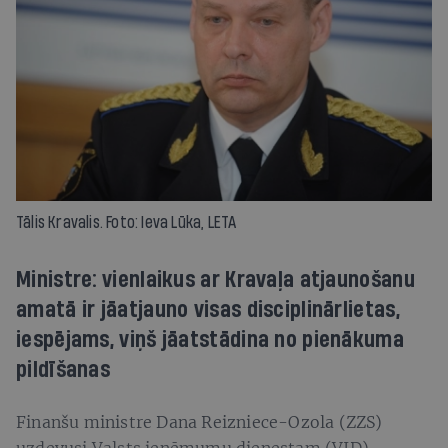
Tālis Kravalis. Foto: Ieva Lūka, LETA
Ministre: vienlaikus ar Kravaļa atjaunošanu
amatā ir jāatjauno visas disciplinārlietas,
iespējams, viņš jāatstādina no pienākuma
pildīšanas
Finanšu ministre Dana Reizniece-Ozola (ZZS)
uzdevusi Valsts ieņēmumu dienestam (VID)