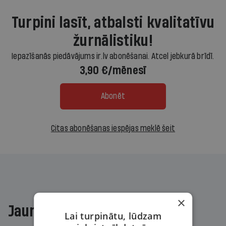
Turpini lasīt, atbalsti kvalitatīvu
žurnālistiku!
Iepazīšanās piedāvājums ir.lv abonēšanai. Atcel jebkurā brīdī.
3,90 €/mēnesī
Abonēt
Citas abonēšanas iespējas meklē šeit
×
Jaunākajā žurnālā
Lai turpinātu, lūdzam