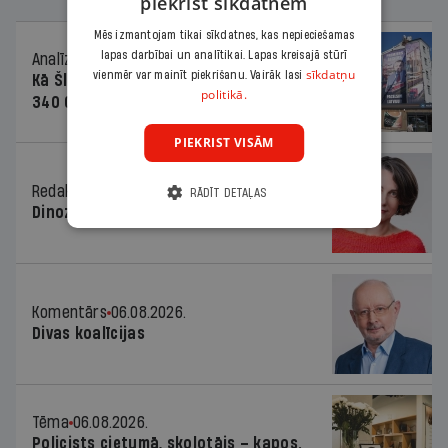
piekrist sīkdatnēm
Mēs izmantojam tikai sīkdatnes, kas nepieciešamas
lapas darbībai un analītikai. Lapas kreisajā stūrī
Analīze
06.08.2026.
sīkdatņu
vienmēr var mainīt piekrišanu. Vairāk lasi
Kā Šlesera partija palika nesodīta par
politikā.
340 000 vērtu reklāmas kampaņu
PIEKRIST VISĀM
Redaktores sleja
06.08.2026.
RĀDĪT DETAĻAS
Dinozaura triks
Komentārs
06.08.2026.
Divas koalīcijas
Tēma
06.08.2026.
Policists cietumā, skolotājs – kapos.