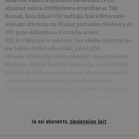
atjaunot valsts civildienesta attiecības ar Tāli
Kravali, kuru bijusī VID vadītāja Ināra Pētersone
februārī atbrīvoja no Muitas pārvaldes direktora un
VID ģenerāldirektora vietnieka amata.
VID šo rīkojumu ir saņēmis, bet sīkāku informāciju
par tālāko rīcību sola vēlāk, ziņo LETA.
Finanšu ministrijas Komunikācijas departamenta
direktors Aleksis Jarockis informēja, ka, izvērtējot
bijušā VID vadītāja vietnieka un Muitas pārvaldes
vadītāja Kravaļa sūdzību, piektdien finanšu
ministre pieņēmusi lēmumu, ar kuru VID ir uzlikts
par pienākumu atjaunot valsts civildienesta
attiecības ar Kravali.
Ja esi abonents,
pievienojies šeit
.