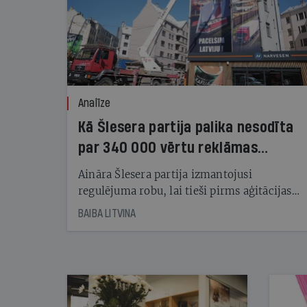
Analīze
Kā Šlesera partija palika nesodīta
par 340 000 vērtu reklāmas
kampaņu
Aināra Šlesera partija izmantojusi
regulējuma robu, lai tieši pirms aģitācijas
starta izreklamētos par summu, kas
BAIBA LITVINA
pārsniedz trešdaļu no likumīgi atļautajiem
kampaņas tēriņiem. KNAB pārkāpumus
nekonstatē