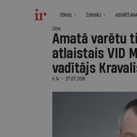
TĒMAS
ŽURNĀLI
ABONĒŠAN
Ziņa
Amatā varētu t
atlaistais VID 
vadītājs Kraval
ir.lv
27.07.2016.