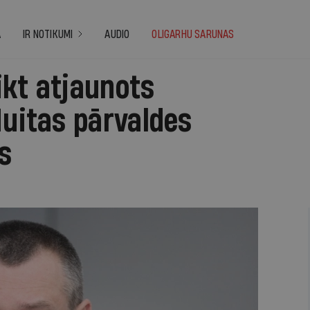
A
IR NOTIKUMI
AUDIO
OLIGARHU SARUNAS
ikt atjaunots
Muitas pārvaldes
is