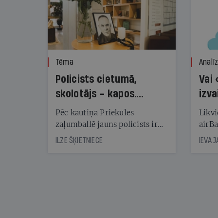
Tēma
Analī
Policists cietumā,
Vai 
skolotājs – kapos.
izva
Reibuma cena Priekulē
Pēc kautiņa Priekules
Likvi
zaļumballē jauns policists ir
airBa
nonācis cietumā, bet
oblig
ILZE ŠĶIETNIECE
IEVA 
cienījams pedagogs — kapos.
šone
Tik traģiska ir izrādījusies
lemša
divu promiļu reibuma cena
draud
sama
kas j
pirm
augus