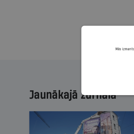
Mēs izmantoj
Jaunākajā žurnālā