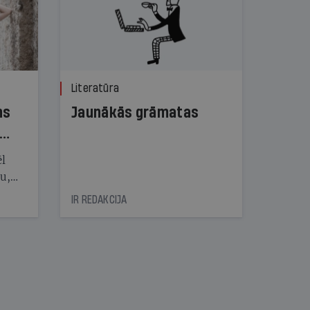
Literatūra
ns
Jaunākās grāmatas
ēl
ju,
icas
IR REDAKCIJA
tītāju
tēm
nāt
kad
v