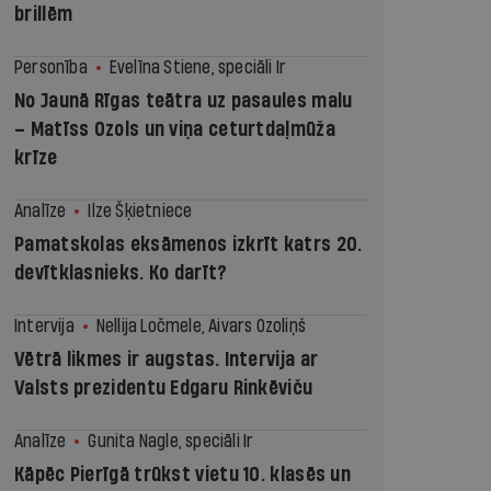
brillēm
Personība
Evelīna Stiene, speciāli Ir
No Jaunā Rīgas teātra uz pasaules malu
– Matīss Ozols un viņa ceturtdaļmūža
krīze
Analīze
Ilze Šķietniece
Pamatskolas eksāmenos izkrīt katrs 20.
devītklasnieks. Ko darīt?
Intervija
Nellija Ločmele, Aivars Ozoliņš
Vētrā likmes ir augstas. Intervija ar
Valsts prezidentu Edgaru Rinkēviču
Analīze
Gunita Nagle, speciāli Ir
Kāpēc Pierīgā trūkst vietu 10. klasēs un