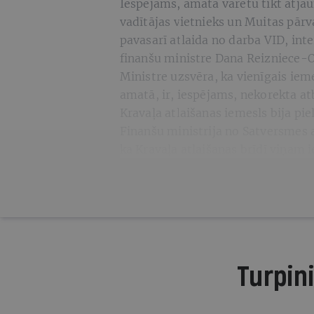
Iespējams, amatā varētu tikt atja
vadītājas vietnieks un Muitas pārv
pavasarī atlaida no darba VID, int
finanšu ministre Dana Reizniece-O
Ministre uzsvēra, ka vienīgais ieme
amatā, ir, iespējams, nekorekta a
Kravaļa atlaišanas iemesls bija p
Finanšu ministrija no Satversmes 
ka Kravaļa atlaišanas brīdī viņam i
Turpini