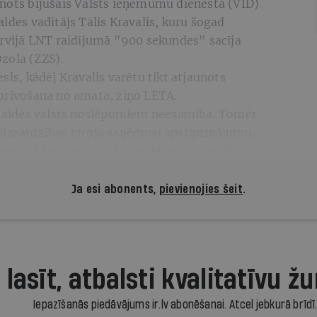
unots bijušais Valsts ieņēmumu dienesta (VID)
aldes vadītājs Tālis Kravalis, kuru šogad
ervijā LNT raidījumā "900 sekundes" sacīja
zola (ZZS).
sls, kādēļ Kravalis varētu tikt atjaunots
tbrīvošana no amata, ziņo LETA.
ielaides valsts noslēpumiem neesamība. Tomēr
aizsardzības biroja saņēmusi apstiprinājumu,
epriekš izsniegtā pielaide vēl nebija anulēta.
Ja esi abonents,
pievienojies šeit
.
 lasīt, atbalsti kvalitatīvu žu
Iepazīšanās piedāvājums ir.lv abonēšanai. Atcel jebkurā brīdī