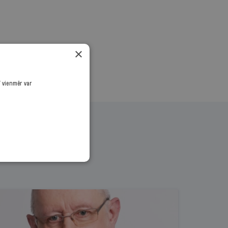
×
ī vienmēr var