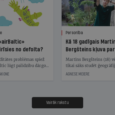
ze
Personība
«airBaltic»
Kā 18 gadīgais Marti
irīsies no defolta?
Bergšteins kļuva par
laika ziņu seju?
ditātes problēmas spiež
Martins Bergšteins (18) v
ltic lūgt palīdzību dārgo
tikai sāks studēt ģeogrāfi
āciju turētājiem, taču
bet viņa sacītajam jau uzt
JAKONE
AGNESE MEIERE
dēļ nebija kvoruma
tūkstošiem laika ziņu ska
nai. Vai lidsabiedrībai
Latvijā. Aiz dažām minū
 defolts, ja tā nespēs
televīzijas ēterā ir 11 gadi
ksāt augstos procentus,
uzcītīga darba, mammas
āpārskaita jau trīs dienas
atbalsts un drosme turpi
Vairāk rakstu
s nākamās sapulces
meteovērojumus arī tad, 
ta vidū?
šķiet, ka tie nevienam na