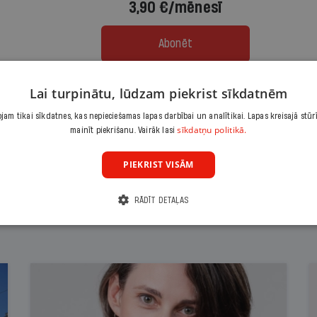
3,90 €/mēnesī
Abonēt
Citas abonēšanas iespējas meklē šeit
Lai turpinātu, lūdzam piekrist sīkdatnēm
am tikai sīkdatnes, kas nepieciešamas lapas darbībai un analītikai. Lapas kreisajā stūr
sīkdatņu politikā.
mainīt piekrišanu. Vairāk lasi
PIEKRIST VISĀM
RĀDĪT DETAĻAS