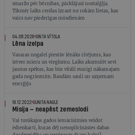
smaržo pēc bērnības, pārklājusi nostalģija.
Tikmēr laiks cenšas izraut no rokām lietas, kas
vairs nav piederīgas mūsdienām
04.08.2026
GINTA VĪTOLA
Lēna izelpa
Vasaras nogalei piestāv lēnāks ritējums, kas
ietver mieru un vieglumu. Laiks akumulēt sevī
jaunus spēkus, kas būs vitāli svarīgi nākamajam
gada nogrieznim. Baudām sauli un uzņemam
enerģiju
19.12.2022
GUNITA NAGLE
Misija — neapēst zemeslodi
Vai tuvākajos gados iemācīsimies veidot
ēdienkarti, kuras dēļ nenoplicināsies dabas
daudzveidība un nepieaugs drazu kalni?