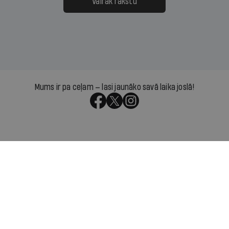
Vairāk rakstu
Mums ir pa ceļam — lasi jaunāko savā laika joslā!
Par IR
Manifests