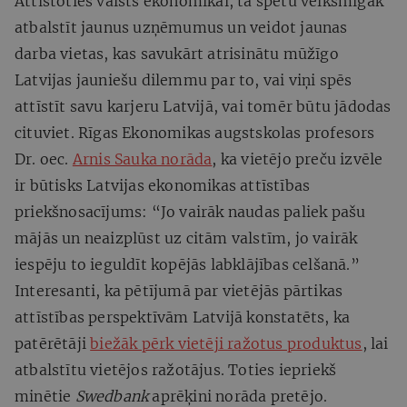
Attīstoties valsts ekonomikai, tā spētu veiksmīgāk
atbalstīt jaunus uzņēmumus un veidot jaunas
darba vietas, kas savukārt atrisinātu mūžīgo
Latvijas jauniešu dilemmu par to, vai viņi spēs
attīstīt savu karjeru Latvijā, vai tomēr būtu jādodas
cituviet. Rīgas Ekonomikas augstskolas profesors
Dr. oec.
Arnis Sauka norāda
, ka vietējo preču izvēle
ir būtisks Latvijas ekonomikas attīstības
priekšnosacījums: “Jo vairāk naudas paliek pašu
mājās un neaizplūst uz citām valstīm, jo vairāk
iespēju to ieguldīt kopējās labklājības celšanā.”
Interesanti, ka pētījumā par vietējās pārtikas
attīstības perspektīvām Latvijā konstatēts, ka
patērētāji
biežāk pērk vietēji ražotus produktus
, lai
atbalstītu vietējos ražotājus. Toties iepriekš
minētie
Swedbank
aprēķini norāda pretējo.