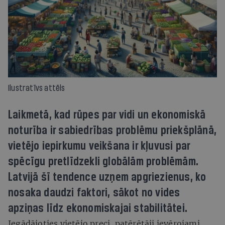
Ilustratīvs attēls
Laikmetā, kad rūpes par vidi un ekonomiskā
noturība ir sabiedrības problēmu priekšplānā,
vietējo iepirkumu veikšana ir kļuvusi par
spēcīgu pretlīdzekli globālām problēmām.
Latvijā šī tendence uzņem apgriezienus, ko
nosaka daudzi faktori, sākot no vides
apziņas līdz ekonomiskajai stabilitātei.
Iegādājoties vietējo preci, patērētāji ievērojami