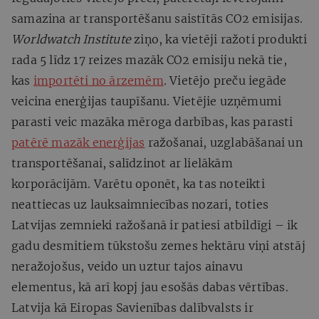
samazina ar transportēšanu saistītās CO2 emisijas.
Worldwatch Institute
ziņo, ka vietēji ražoti produkti
rada 5 līdz 17 reizes mazāk CO2 emisiju nekā tie,
kas
importēti no ārzemēm
. Vietējo preču iegāde
veicina enerģijas taupīšanu. Vietējie uzņēmumi
parasti veic mazāka mēroga darbības, kas parasti
patērē mazāk enerģijas
ražošanai, uzglabāšanai un
transportēšanai, salīdzinot ar lielākām
korporācijām. Varētu oponēt, ka tas noteikti
neattiecas uz lauksaimniecības nozari, toties
Latvijas zemnieki ražošanā ir patiesi atbildīgi – ik
gadu desmitiem tūkstošu zemes hektāru viņi atstāj
neražojošus, veido un uztur tajos ainavu
elementus, kā arī kopj jau esošās dabas vērtības.
Latvija kā Eiropas Savienības dalībvalsts ir