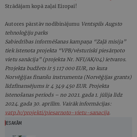
Strādājam kopā zaļai Eiropai!
Autores pārstāv nodibinājumu
Ventspils Augsto
tehnoloģiju parks
Sabiedrības informēšanas kampaņa “Zaļā misija”
tiek īstenota projekta “VPB/vēsturiski piesārņoto
vietu sanācija” (projekta Nr. NFI/AK/04) ietvaros.
Projekta budžets ir 5 117 000 EUR, no kura
Norvēģijas finanšu instrumenta (Norvēģijas grants)
līdzfinansējums ir 4 349 450 EUR. Projekta
īstenošanas periods – no 2021. gada 1. jūlija līdz
2024. gada 30. aprīlim. Vairāk informācijas:
vatp.lv/projekti/piesarnoto-vietu-sanacija
.
IESAKĀM