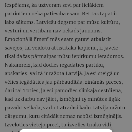
Iespējams, ka uztveram sevi par lielākiem
patriotiem nekā patiesībā esam. Bet tas tāpat ir
labs sākums. Latviešu degsme par mūsu kultūru,
vēsturi un vērtībām nav nekāds jaunums.
Emocionālā līmenī mēs esam gatavi atbalstīt
savējos, lai veidotu attīstītāku kopienu, ir jāveic
tikai dažas pārmaiņas mūsu iepirkumu ieradumos.
Nākamreiz, kad dodies iegādāties pārtiku,
apskaties, vai tā ir ražota Latvijā. Ja esi steigā un
vēlies iegādāties jau pārbaudītās, zināmās preces,
dari tā! Toties, ja esi pamodies slinkajā sestdienā,
kad uz darbu nav jāiet, izmēģini 15 minūtes ilgāk
pavadīt veikalā, varbūt atradīsi kādu Latvijā ražotu
dārgumu, kuru citādāk nemaz nebūsi izmēģinājis.
Izvēloties vietējo preci, tu izvēlies tīrāku vidi,