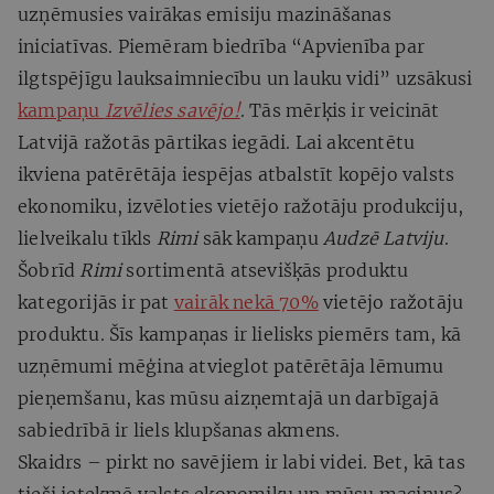
uzņēmusies vairākas emisiju mazināšanas
iniciatīvas. Piemēram biedrība “Apvienība par
ilgtspējīgu lauksaimniecību un lauku vidi” uzsākusi
kampaņu
Izvēlies savējo!
. Tās mērķis ir veicināt
Latvijā ražotās pārtikas iegādi. Lai akcentētu
ikviena patērētāja iespējas atbalstīt kopējo valsts
ekonomiku, izvēloties vietējo ražotāju produkciju,
lielveikalu tīkls
Rimi
sāk kampaņu
Audzē Latviju
.
Šobrīd
Rimi
sortimentā atsevišķās produktu
kategorijās ir pat
vairāk nekā 70%
vietējo ražotāju
produktu. Šīs kampaņas ir lielisks piemērs tam, kā
uzņēmumi mēģina atvieglot patērētāja lēmumu
pieņemšanu, kas mūsu aizņemtajā un darbīgajā
sabiedrībā ir liels klupšanas akmens.
Skaidrs – pirkt no savējiem ir labi videi. Bet, kā tas
tieši ietekmē valsts ekonomiku un mūsu maciņus?