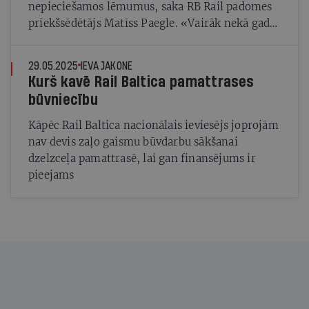
nepieciešamos lēmumus, saka RB Rail padomes
priekšsēdētājs Matīss Paegle. «Vairāk nekā gadu
mēs vienkārši sēžam un gaidām, nevaram
rīkoties»
29.05.2025
IEVA JAKONE
Kurš kavē Rail Baltica pamattrases
būvniecību
Kāpēc Rail Baltica nacionālais ieviesējs joprojām
nav devis zaļo gaismu būvdarbu sākšanai
dzelzceļa pamattrasē, lai gan finansējums ir
pieejams