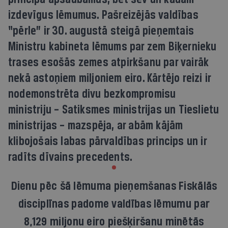
izdevīgus lēmumus. Pašreizējās valdības
“pērle” ir 30. augustā steigā pieņemtais
Ministru kabineta lēmums par zem Biķernieku
trases esošās zemes atpirkšanu par vairāk
nekā astoņiem miljoniem eiro. Kārtējo reizi ir
nodemonstrēta divu bezkompromisu
ministriju – Satiksmes ministrijas un Tieslietu
ministrijas – mazspēja, ar abām kājām
klibojošais labas pārvaldības princips un ir
radīts dīvains precedents.
Dienu pēc šā lēmuma pieņemšanas Fiskālās
disciplīnas padome valdības lēmumu par
8,129 miljonu eiro piešķiršanu minētās