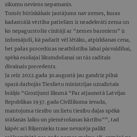
sīkumu neviens nepamanīs.
Tomēr būtiskākais jautājums nav zemes, kuras
kadastrālā vērtība patiešām ir neadekvāti zema un
ko nepagurstošie cīnītāji ar “zemes baroniem” ir
izdomājuši, kā padarīt vēl lētāku, atpirkšanas cena,
bet pašas procedūras neatbilstība labai pārvaldībai,
spēkā esošajai likumdošanai un tās radītais
dīvainais precedents.
Ja reiz 2022.gada 30.augustā jau gandrīz pilnā
sparā darbojās Tieslietu ministrijas uzražotais
brāķis “Grozījumi likumā “Par atjaunotā Latvijas
Republikas 1937. gada Civillikuma ievada,
mantojuma tiesību un lietu tiesību daļas spēkā
stāšanās laiku un piemērošanas kārtību””, tad
kāpēc arī Biķernieku trase nevarēja palikt