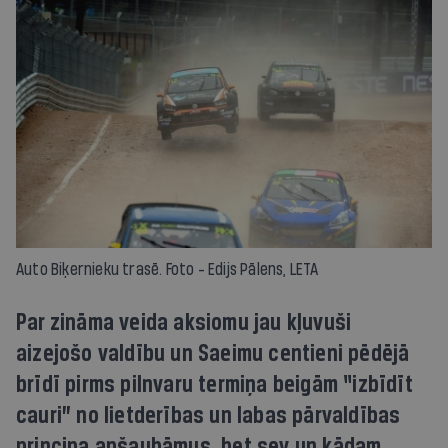
Auto Biķernieku trasē. Foto - Edijs Pālens, LETA
Par zināma veida aksiomu jau kļuvuši
aizejošo valdību un Saeimu centieni pēdējā
brīdī pirms pilnvaru termiņa beigām “izbīdīt
cauri” no lietderības un labas pārvaldības
principa apšaubāmus, bet sev un kādam