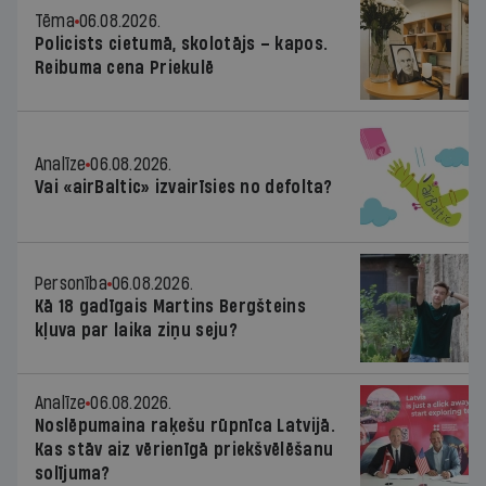
Tēma
06.08.2026.
Policists cietumā, skolotājs – kapos.
Reibuma cena Priekulē
Analīze
06.08.2026.
Vai «airBaltic» izvairīsies no defolta?
Personība
06.08.2026.
Kā 18 gadīgais Martins Bergšteins
kļuva par laika ziņu seju?
Analīze
06.08.2026.
Noslēpumaina raķešu rūpnīca Latvijā.
Kas stāv aiz vērienīgā priekšvēlēšanu
solījuma?