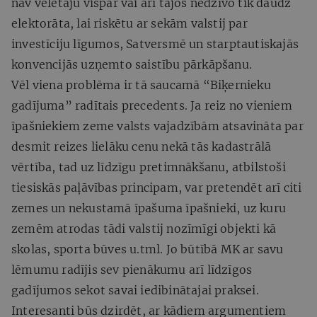
nav vēlētāju vispār vai arī tajos nedzīvo tik daudz
elektorāta, lai riskētu ar sekām valstij par
investīciju līgumos, Satversmē un starptautiskajās
konvencijās uzņemto saistību pārkāpšanu.
Vēl viena problēma ir tā saucamā “Biķernieku
gadījuma” radītais precedents. Ja reiz no vieniem
īpašniekiem zeme valsts vajadzībām atsavināta par
desmit reizes lielāku cenu nekā tās kadastrālā
vērtība, tad uz līdzīgu pretimnākšanu, atbilstoši
tiesiskās paļāvības principam, var pretendēt arī citi
zemes un nekustamā īpašuma īpašnieki, uz kuru
zemēm atrodas tādi valstij nozīmīgi objekti kā
skolas, sporta būves u.tml. Jo būtībā MK ar savu
lēmumu radījis sev pienākumu arī līdzīgos
gadījumos sekot savai iedibinātajai praksei.
Interesanti būs dzirdēt, ar kādiem argumentiem