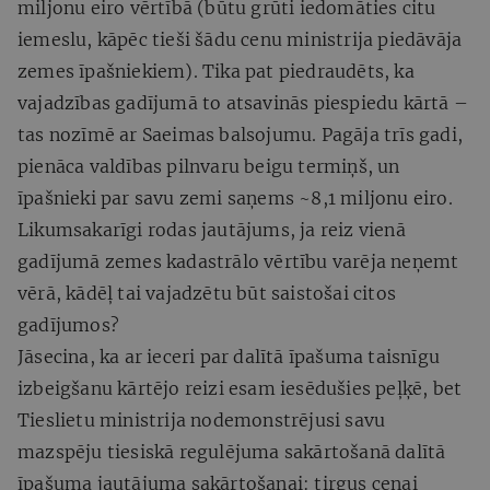
miljonu eiro vērtībā (būtu grūti iedomāties citu
iemeslu, kāpēc tieši šādu cenu ministrija piedāvāja
zemes īpašniekiem). Tika pat piedraudēts, ka
vajadzības gadījumā to atsavinās piespiedu kārtā –
tas nozīmē ar Saeimas balsojumu. Pagāja trīs gadi,
pienāca valdības pilnvaru beigu termiņš, un
īpašnieki par savu zemi saņems ~8,1 miljonu eiro.
Likumsakarīgi rodas jautājums, ja reiz vienā
gadījumā zemes kadastrālo vērtību varēja neņemt
vērā, kādēļ tai vajadzētu būt saistošai citos
gadījumos?
Jāsecina, ka ar ieceri par dalītā īpašuma taisnīgu
izbeigšanu kārtējo reizi esam iesēdušies peļķē, bet
Tieslietu ministrija nodemonstrējusi savu
mazspēju tiesiskā regulējuma sakārtošanā dalītā
īpašuma jautājuma sakārtošanai: tirgus cenai