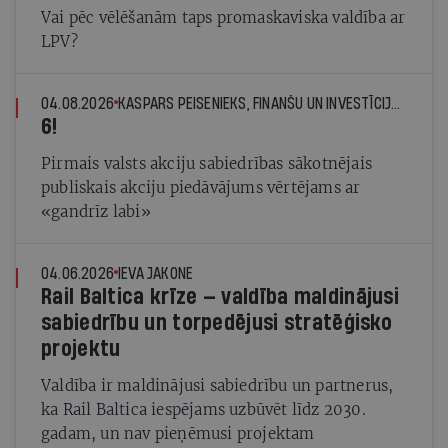
Vai pēc vēlēšanām taps promaskaviska valdība ar
LPV?
04.08.2026
KASPARS PEISENIEKS, FINANŠU UN INVESTĪCIJU EKSPERTS
6!
Pirmais valsts akciju sabiedrības sākotnējais
publiskais akciju piedāvājums vērtējams ar
«gandrīz labi»
04.06.2026
IEVA JAKONE
Rail Baltica krīze — valdība maldinājusi
sabiedrību un torpedējusi stratēģisko
projektu
Valdība ir maldinājusi sabiedrību un partnerus,
ka Rail Baltica iespējams uzbūvēt līdz 2030.
gadam, un nav pieņēmusi projektam