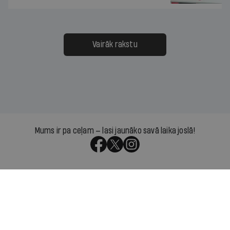
Vairāk rakstu
Mums ir pa ceļam — lasi jaunāko savā laika joslā!