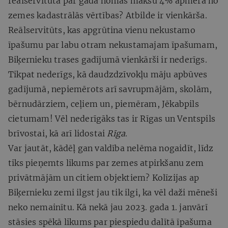
reālservitūtā par gada nomas maksu 4% apmērā no
zemes kadastrālās vērtības? Atbilde ir vienkārša.
Reālservitūts, kas apgrūtina vienu nekustamo
īpašumu par labu otram nekustamajam īpašumam,
Biķernieku trases gadījumā vienkārši ir nederīgs.
Tikpat nederīgs, kā daudzdzīvokļu māju apbūves
gadījumā, nepiemērots arī savrupmājām, skolām,
bērnudārziem, ceļiem un, piemēram, Jēkabpils
cietumam! Vēl nederīgāks tas ir Rīgas un Ventspils
brīvostai, kā arī lidostai
Rīga
.
Var jautāt, kādēļ gan valdība nelēma nogaidīt, līdz
tiks pieņemts likums par zemes atpirkšanu zem
privātmājām un citiem objektiem? Kolīzijas ap
Biķernieku zemi ilgst jau tik ilgi, ka vēl daži mēneši
neko nemainītu. Kā nekā jau 2023. gada 1. janvārī
stāsies spēkā likums par piespiedu dalītā īpašuma