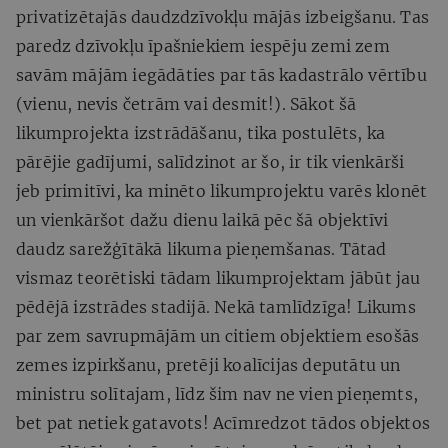
privatizētajās daudzdzīvokļu mājās izbeigšanu. Tas
paredz dzīvokļu īpašniekiem iespēju zemi zem
savām mājām iegādāties par tās kadastrālo vērtību
(vienu, nevis četrām vai desmit!). Sākot šā
likumprojekta izstrādāšanu, tika postulēts, ka
pārējie gadījumi, salīdzinot ar šo, ir tik vienkārši
jeb primitīvi, ka minēto likumprojektu varēs klonēt
un vienkāršot dažu dienu laikā pēc šā objektīvi
daudz sarežģītākā likuma pieņemšanas. Tātad
vismaz teorētiski tādam likumprojektam jābūt jau
pēdējā izstrādes stadijā. Nekā tamlīdzīga! Likums
par zem savrupmājām un citiem objektiem esošās
zemes izpirkšanu, pretēji koalīcijas deputātu un
ministru solītajam, līdz šim nav ne vien pieņemts,
bet pat netiek gatavots! Acīmredzot tādos objektos