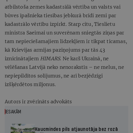
atbilstoša zemes kadastrālā vērtība un valsts vai
būves īpašnieka tiesības jebkurā brīdī zemi par
kadastrālo vērtību izpirkt. Starp citu, Tieslietu
ministra Saeimai un suverēnam sniegtās ziņas par
tam nepieciešamajiem līdzekļiem ir tikpat ticamas,
kā Krievijas armijas paziņojums par tās 43
iznīcinātajiem
HIMARS
. Ne karš Ukrainā, ne
vēlēšanas Latvijā neko nenorakstīs – ne melus, ne
nepiepildītos solījumus, ne arī bezjēdzīgi
izšķērdētos miljonus.
Autors ir zvērināts advokāts
IESAKĀM
Kaucmindes pils atjaunotāja bez rozā