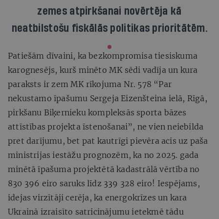
zemes atpirkšanai novērtēja kā
neatbilstošu fiskālās politikas prioritātēm.
Patiešām dīvaini, ka bezkompromisa tiesiskuma
karognesējs, kurš minēto MK sēdi vadīja un kura
paraksts ir zem MK rīkojuma Nr. 578 “Par
nekustamo īpašumu Sergeja Eizenšteina ielā, Rīgā,
pirkšanu Biķernieku kompleksās sporta bāzes
attīstības projekta īstenošanai”, ne vien neiebilda
pret darījumu, bet pat kautrīgi pievēra acis uz paša
ministrijas iestāžu prognozēm, ka no 2025. gada
minētā īpašuma projektētā kadastrālā vērtība no
830 396 eiro saruks līdz 339 328 eiro! Iespējams,
idejas virzītāji cerēja, ka energokrīzes un kara
Ukrainā izraisīto satricinājumu ietekmē tādu