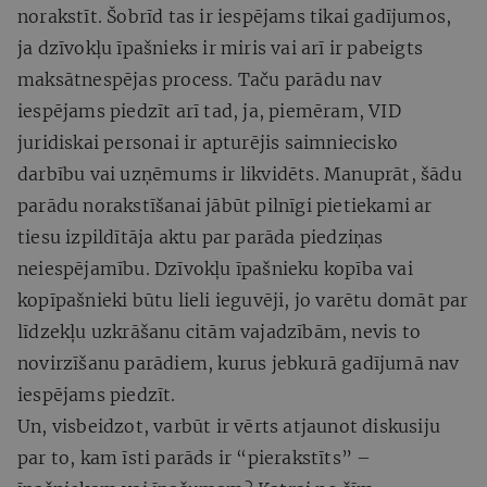
norakstīt. Šobrīd tas ir iespējams tikai gadījumos,
ja dzīvokļu īpašnieks ir miris vai arī ir pabeigts
maksātnespējas process. Taču parādu nav
iespējams piedzīt arī tad, ja, piemēram, VID
juridiskai personai ir apturējis saimniecisko
darbību vai uzņēmums ir likvidēts. Manuprāt, šādu
parādu norakstīšanai jābūt pilnīgi pietiekami ar
tiesu izpildītāja aktu par parāda piedziņas
neiespējamību. Dzīvokļu īpašnieku kopība vai
kopīpašnieki būtu lieli ieguvēji, jo varētu domāt par
līdzekļu uzkrāšanu citām vajadzībām, nevis to
novirzīšanu parādiem, kurus jebkurā gadījumā nav
iespējams piedzīt.
Un, visbeidzot, varbūt ir vērts atjaunot diskusiju
par to, kam īsti parāds ir “pierakstīts” –