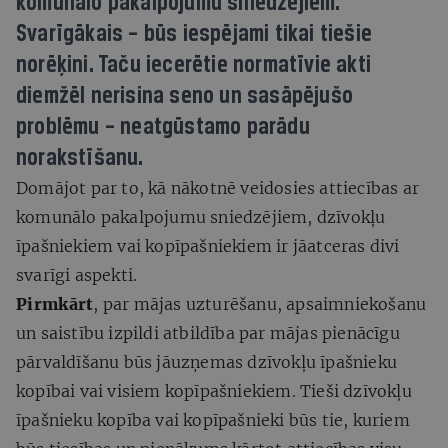
komunālo pakalpojumu sniedzējiem.
Svarīgākais – būs iespējami tikai tiešie
norēķini. Taču iecerētie normatīvie akti
diemžēl nerisina seno un sasāpējušo
problēmu – neatgūstamo parādu
norakstīšanu.
Domājot par to, kā nākotnē veidosies attiecības ar
komunālo pakalpojumu sniedzējiem, dzīvokļu
īpašniekiem vai kopīpašniekiem ir jāatceras divi
svarīgi aspekti.
Pirmkārt
, par mājas uzturēšanu, apsaimniekošanu
un saistību izpildi atbildība par mājas pienācīgu
pārvaldīšanu būs jāuzņemas dzīvokļu īpašnieku
kopībai vai visiem kopīpašniekiem. Tieši dzīvokļu
īpašnieku kopība vai kopīpašnieki būs tie, kuriem