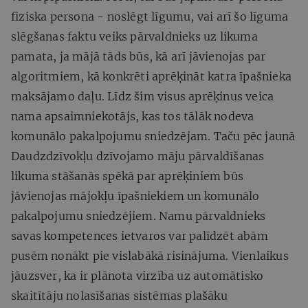
fiziska persona - noslēgt līgumu, vai arī šo līguma
slēgšanas faktu veiks pārvaldnieks uz likuma
pamata, ja mājā tāds būs, kā arī jāvienojas par
algoritmiem, kā konkrēti aprēķināt katra īpašnieka
maksājamo daļu. Līdz šim visus aprēķinus veica
nama apsaimniekotājs, kas tos tālāk nodeva
komunālo pakalpojumu sniedzējam. Taču pēc jaunā
Daudzdzīvokļu dzīvojamo māju pārvaldīšanas
likuma stāšanās spēkā par aprēķiniem būs
jāvienojas mājokļu īpašniekiem un komunālo
pakalpojumu sniedzējiem. Namu pārvaldnieks
savas kompetences ietvaros var palīdzēt abām
pusēm nonākt pie vislabākā risinājuma. Vienlaikus
jāuzsver, ka ir plānota virzība uz automātisko
skaitītāju nolasīšanas sistēmas plašāku