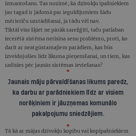
izmantošanu. Tas nozīmē, ka dzīvokļu īpašniekiem
jau tagad ir jādomā par ieguldījumiem šādu
mērierīču uzstādīšanai, ja tādu vēl nav.
Tiktāl viss šķiet ne pārāk sarežģīti, taču patlaban
iecerētā sistēma nerisina senu problēmu, proti, ko
darīt ar neatgūstamajiem parādiem, kas būs
izveidojušies līdz likuma pieņemšanai, un tiem, kas
radīsies pēc jaunās sistēmas ieviešanas?
Jaunais māju pārvaldīšanas likums paredz,
ka darbu ar parādniekiem līdz ar visiem
norēķiniem ir jāuzņemas komunālo
pakalpojumu sniedzējiem.
Tā kā ar mājas dzīvokļu kopību vai kopīpašniekiem