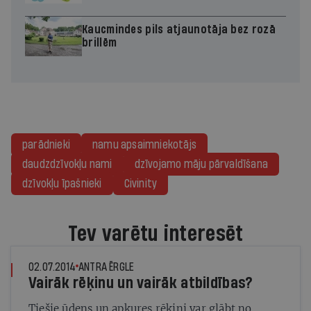
Kaucmindes pils atjaunotāja bez rozā
brillēm
parādnieki
namu apsaimniekotājs
daudzdzīvokļu nami
dzīvojamo māju pārvaldīšana
dzīvokļu īpašnieki
Civinity
Tev varētu interesēt
02.07.2014
ANTRA ĒRGLE
Vairāk rēķinu un vairāk atbildības?
Tiešie ūdens un apkures rēķini var glābt no