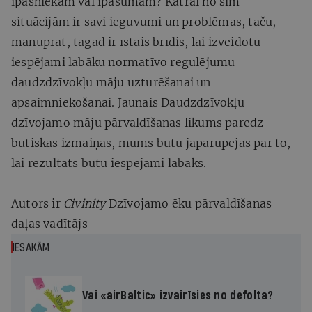
īpašniekam vai īpašumam? Katrai no šīm
situācijām ir savi ieguvumi un problēmas, taču,
manuprāt, tagad ir īstais brīdis, lai izveidotu
iespējami labāku normatīvo regulējumu
daudzdzīvokļu māju uzturēšanai un
apsaimniekošanai. Jaunais Daudzdzīvokļu
dzīvojamo māju pārvaldīšanas likums paredz
būtiskas izmaiņas, mums būtu jāparūpējas par to,
lai rezultāts būtu iespējami labāks.
Autors ir
Civinity
Dzīvojamo ēku pārvaldīšanas
daļas vadītājs
IESAKĀM
Vai «airBaltic» izvairīsies no defolta?