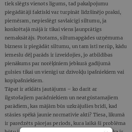
tiek slēgts vienots līgums, tad pakalpojumu
piegādātāji faktiski var turpināt līdzšinējo praksi,
piemēram, nepieslēgt savlaicīgi siltumu, ja
konkrētajā mājā ir tikai viens ļaunprātīgs
nemaksātājs. Protams, siltumapgādes uzņēmuma
bizness ir piegādāt siltumu, un tam īsti nerūp, kādu
iemeslu dēļ parāds ir izveidojies, jo atbildības
pienākums par norēķiniem jebkurā gadījumā
gulsies tikai un vienīgi uz dzīvokļu īpašniekiem vai
kopīpašniekiem.
Tāpat ir atklāts jautājums – ko darīt ar
ilgstošajiem parādniekiem un neatgūstamajiem
parādiem, kas mājām būs uzkrājušies brīdī, kad
stāsies spēkā jaunie normatīvie akti? Tiesa, likumā
ir paredzēts pārejas periods, kura laikā šī problēma
būtu jāatrisina, taču
Civinity
pieredze liecina, ka ir