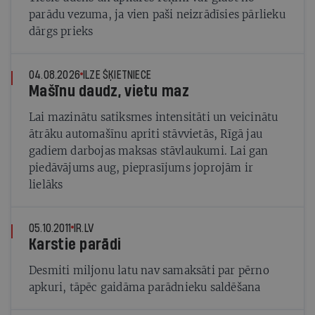
parādu vezuma, ja vien paši neizrādīsies pārlieku
dārgs prieks
04.08.2026
ILZE ŠĶIETNIECE
Mašīnu daudz, vietu maz
Lai mazinātu satiksmes intensitāti un veicinātu
ātrāku automašīnu apriti stāvvietās, Rīgā jau
gadiem darbojas maksas stāvlaukumi. Lai gan
piedāvājums aug, pieprasījums joprojām ir
lielāks
05.10.2011
IR.LV
Karstie parādi
Desmiti miljonu latu nav samaksāti par pērno
apkuri, tāpēc gaidāma parādnieku saldēšana