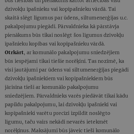
būs tiesības un pienākums kārtot attiecības visu
dzīvokļu īpašnieku vai kopīpašnieku vārdā. Tai
skaitā slēgt līgumus par ūdens, siltumenerģijas u.c.
pakalpojumu piegādi. Pārvaldnieka kā pārstāvja
pienākums būs tikai noslēgt šos līgumus dzīvokļu
īpašnieku kopības vai kopīpašnieku vārdā.
Otrkārt
, ar komunālo pakalpojumu sniedzējiem
būs iespējami tikai tiešie norēķini. Tas nozīmē, ka
visi jautājumi par ūdens vai siltumenerģijas piegādi
dzīvokļu īpašniekiem vai kopīpašniekiem būs
jārisina tieši ar komunālo pakalpojumu
sniedzējiem. Pārvaldnieks varēs piedāvāt tikai kādu
papildu pakalpojumu, lai dzīvokļu īpašnieki vai
kopīpašnieki varētu precīzi izpildīt noslēgto
līgumu, taču vairs nekādi nevarēs ietekmēt
norēķinus. Maksājumi būs jāveic tieši komunālo