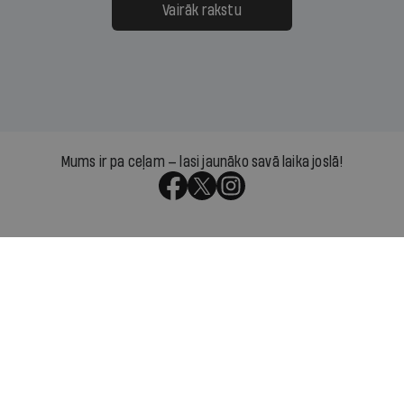
Vairāk rakstu
Mums ir pa ceļam — lasi jaunāko savā laika joslā!
Par IR