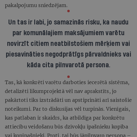
pakalpojumu sniedzējam.
Un tas ir labi, jo samazinās risku, ka naudu
par komunālajiem maksājumiem varētu
novirzīt citiem neatbilstošiem mērķiem vai
piesavināties negodprātīgs pārvaldnieks vai
kāda cita pilnvarotā persona.
Tas, kā konkrēti varētu darboties iecerētā sistēma,
detalizēti likumprojektā vēl nav aprakstīts, jo
pakārtoti tiks izstrādāti un apstiprināti arī saistošie
noteikumi. Par to diskusijas vēl turpinās. Vienīgais,
kas patlaban ir skaidrs, ka atbildīga par konkrētu
attiecību veidošanu būs dzīvokļu īpašnieku kopība
vai kopīpašnieki. Proti, tai būs jāpilnvaro persona –