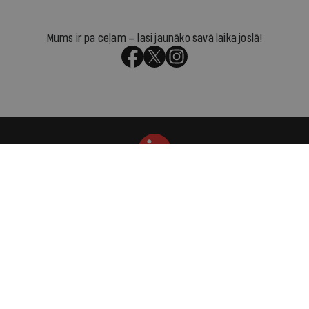
Mums ir pa ceļam — lasi jaunāko savā laika joslā!
Par IR
Manifests
Ētikas kodekss
Pakalpojumu sniegšanas noteikumi