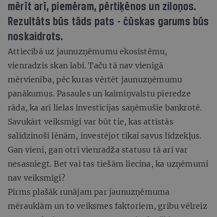
mērīt arī, piemēram, pērtiķēnos un ziloņos.
Rezultāts būs tāds pats - čūskas garums būs
noskaidrots.
Attiecībā uz jaunuzņēmumu ekosistēmu,
vienradzis skan labi. Taču tā nav vienīgā
mērvienība, pēc kuras vērtēt jaunuzņēmumu
panākumus. Pasaules un kaimiņvalstu pieredze
rāda, ka arī lielas investīcijas saņēmušie bankrotē.
Savukārt veiksmīgi var būt tie, kas attīstās
salīdzinoši lēnām, investējot tikai savus līdzekļus.
Gan vieni, gan otri vienradža statusu tā arī var
nesasniegt. Bet vai tas tiešām liecina, ka uzņēmumi
nav veiksmīgi?
Pirms plašāk runājam par jaunuzņēmuma
mērauklām un to veiksmes faktoriem, gribu vēlreiz