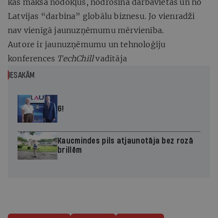
kas maksā nodokļus, nodrošina darbavietas un no
Latvijas “darbina” globālu biznesu. Jo vienradži
nav vienīgā jaunuzņēmumu mērvienība.
Autore ir jaunuzņēmumu un tehnoloģiju
konferences
TechChill
vadītāja
IESAKĀM
6!
Kaucmindes pils atjaunotāja bez rozā
brillēm