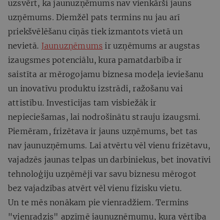
uzsvērt, ka jaunuzņēmums nav vienkārši jauns
uzņēmums. Diemžēl pats termins nu jau arī
priekšvēlēšanu cīņās tiek izmantots vietā un
nevietā.
Jaunuzņēmums
ir uzņēmums ar augstas
izaugsmes potenciālu, kura pamatdarbība ir
saistīta ar mērogojamu biznesa modeļa ieviešanu
un inovatīvu produktu izstrādi, ražošanu vai
attīstību. Investīcijas tam visbiežāk ir
nepieciešamas, lai nodrošinātu strauju izaugsmi.
Piemēram, frizētava ir jauns uzņēmums, bet tas
nav jaunuzņēmums. Lai atvērtu vēl vienu frizētavu,
vajadzēs jaunas telpas un darbiniekus, bet inovatīvi
tehnoloģiju uzņēmēji var savu biznesu mērogot
bez vajadzības atvērt vēl vienu fizisku vietu.
Un te mēs nonākam pie vienradžiem. Termins
"vienradzis" apzīmē jaunuzņēmumu, kura vērtība