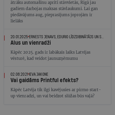
ātrāku automašīnu apriti stāvvietās, Rīgā jau
gadiem darbojas maksas stāvlaukumi. Lai gan
piedāvājums aug, pieprasījums joprojām ir
lielāks
20.01.2025
ERNESTS JENAVS, EDURIO LĪDZDIBINĀTĀJS UN STARTIN.LV VALDES PRIEKŠSĒDĒTĀJS
Alus un vienradži
Kāpēc 2025. gads ir labākais laiks Latvijas
vēsturē, kad veidot jaunuzņēmumu
02.08.2021
IEVA JAKONE
Vai gaidāms Printful efekts?
Kāpēc Latvija tik ilgi kavējusies ar pirmo start-
up vienradzi, un vai beidzot slūžas būs vaļā?