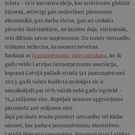
stāsts - tā ir inovatīva ideja, kas izvērtusies globālā
biznesā, attiecīgi gan nodrošinot pienesumu
ekonomikā, gan darba vietas, gan arī unikālu
pieredzi darbiniekiem, no kuriem daļa, visticamāk,
reiz dibinās savus uzņēmumus. Un tomēr vienradžu
trūkums neliecina, ka nozarei neveicas.
Saskaņā ar
Jaunuzņēmumu vides pārskatu
, ko ik
gadu veido Latvijas Jaunuzņēmumu asociācija,
kopumā Latvijā pašlaik strādā 512 jaunuzņēmumi.
2023. gadā valsts budžetā nodokļos tie ir
samaksājuši par 16% vairāk nekā gadu iepriekš -
71,4 miljonus eiro. Kopējais nozares apgrozījums
pārsniedz 400 miljonus eiro.
Šajā pārskatā iesaku pievērst uzmanību vēl kādai
niansei, kas padara jaunuzņēmumu ekosistēmu
Latvijā šķietami nemanāmu. Aptuveni puse Latvijas