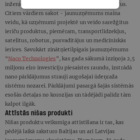
inženieriem, kas izstrādā rūpniecības produktus.
Citiem vārdiem sakot - jaunuzņēmums maina
veidu, kā uzņēmumi projektē un veido sarežģītus
ierīču produktus, piemēram, transportlīdzekļus,
satelītus, robotus, pusvadītājus un medicīniskās
ierīces. Savukārt zinātņietilpīgais jaunuzņēmums
“
Naco Technologies
”, kas gada sākumā izziņoja 2,5
miljonu eiro investīciju piesaistes raundu, izstrādā
nano pārklājumus strauji augošajai ūdeņraža
sistēmu nozarei. Pārklājumi pasargā šajās sistēmās
esošās detaļas no korozijas un tādējādi palīdz tām
kalpot ilgāk.
Attīstās nišas produkti
Nišas produktu veiksmīga attīstīšana ir tas, kas
pēdējā laikā raksturo Baltijas un arī Latvijas