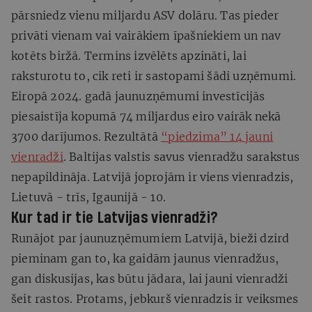
pārsniedz vienu miljardu ASV dolāru. Tas pieder
privāti vienam vai vairākiem īpašniekiem un nav
kotēts biržā. Termins izvēlēts apzināti, lai
raksturotu to, cik reti ir sastopami šādi uzņēmumi.
Eiropā 2024. gadā jaunuzņēmumi investīcijās
piesaistīja kopumā 74 miljardus eiro vairāk nekā
3700 darījumos. Rezultātā
“piedzima” 14 jauni
vienradži
. Baltijas valstis savus vienradžu sarakstus
nepapildināja. Latvijā joprojām ir viens vienradzis,
Lietuvā - trīs, Igaunijā - 10.
Kur tad ir tie Latvijas vienradži?
Runājot par jaunuzņēmumiem Latvijā, bieži dzird
pieminam gan to, ka gaidām jaunus vienradžus,
gan diskusijas, kas būtu jādara, lai jauni vienradži
šeit rastos. Protams, jebkurš vienradzis ir veiksmes