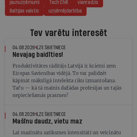
jaunuzņēmumi
Tech Chill
vienradzis
Baltijas valstis
uzņēmējdarbība
Tev varētu interesēt
04.08.2026
ILZE ŠĶIETNIECE
Nevajag baidīties!
Produktivitātes rādītājs Latvijā ir krietni zem
Eiropas Savienības vidējā. To var palīdzēt
kāpināt mākslīgā intelekta rīku izmantošana.
Taču — kā tā mainīs dažādas profesijas un tajās
nepieciešamās prasmes?
04.08.2026
ILZE ŠĶIETNIECE
Mašīnu daudz, vietu maz
Lai mazinātu satiksmes intensitāti un veicinātu