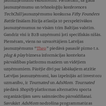
jaunuzņēmumu ekosistēmu. Piemēram, šā gada
jaunuzņēmumu un tehnoloģiju konferences
TechChill
jaunuzņēmumu konkursa
Fifty Founders
Battle
finālam žūrija atlasīja 10 perspektīvākos
jaunuzņēmumus no visām trim Baltijas valstīm.
Gandrīz visi ir B2B uzņēmumi ļoti specifiskās nišās.
Piemēram, viens no uzvarētājiem Latvijas
jaunuzņēmums “
Theo
” piedāvā pasaulē pirmo t.s.
plug & play
biznesa informācijas konteksta
pārvaldības platformu maziem un vidējiem
uzņēmumiem. Pārējie divi par labākajiem atzītie
Latvijas jaunuzņēmumi, kas izpelnījās arī investoru
uzmanību, ir
Tournated
un
AdsMom
.
Tournated
piedāvā
Shopify
platformas alternatīvu sporta
organizācijām savu saimniecību pārvaldīšanai.
Savukārt
AdsMom
nodrošina programmatūras