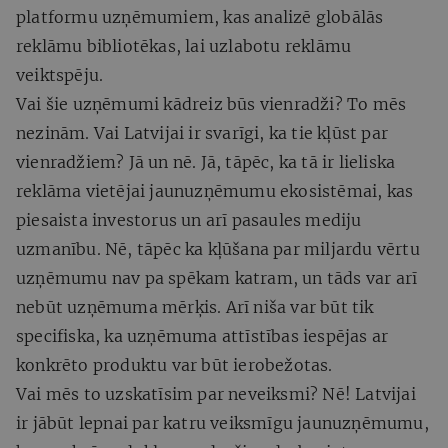
platformu uzņēmumiem, kas analizē globālās
reklāmu bibliotēkas, lai uzlabotu reklāmu
veiktspēju.
Vai šie uzņēmumi kādreiz būs vienradži? To mēs
nezinām. Vai Latvijai ir svarīgi, ka tie kļūst par
vienradžiem? Jā un nē. Jā, tāpēc, ka tā ir lieliska
reklāma vietējai jaunuzņēmumu ekosistēmai, kas
piesaista investorus un arī pasaules mediju
uzmanību. Nē, tāpēc ka kļūšana par miljardu vērtu
uzņēmumu nav pa spēkam katram, un tāds var arī
nebūt uzņēmuma mērķis. Arī niša var būt tik
specifiska, ka uzņēmuma attīstības iespējas ar
konkrēto produktu var būt ierobežotas.
Vai mēs to uzskatīsim par neveiksmi? Nē! Latvijai
ir jābūt lepnai par katru veiksmīgu jaunuzņēmumu,