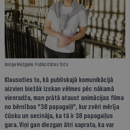
Annija Mežgaile. Publicitātes foto
Klausoties to, kā publiskajā komunikācijā
aizvien biežāk izskan vēlmes pēc nākamā
vienradža, man prātā ataust animācijas filma
no bērnības “38 papagaiļi”, kur zvēri mērīja
čūsku un secināja, ka tā ir 38 papagaiļus
gara. Viņi gan diezgan ātri saprata, ka var