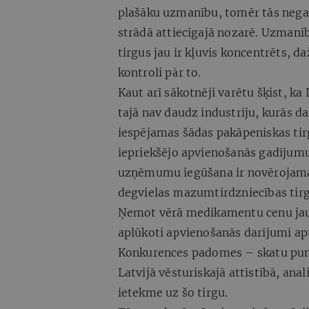
plašāku uzmanību, tomēr tās negat
strādā attiecīgajā nozarē. Uzmanī
tirgus jau ir kļuvis koncentrēts, 
kontroli pār to.
Kaut arī sākotnēji varētu šķist, ka
tajā nav daudz industriju, kurās d
iespējamas šādas pakāpeniskas tir
iepriekšējo apvienošanās gadījumu
uzņēmumu iegūšana ir novērojama
degvielas mazumtirdzniecības tirg
Ņemot vērā medikamentu cenu jautā
aplūkoti apvienošanās darījumi ap
Konkurences padomes – skatu punkt
Latvijā vēsturiskajā attīstībā, an
ietekme uz šo tirgu.