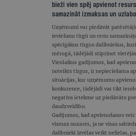
bieži vien spēj apvienot resu
samazināt izmaksas un uzlabot
Uzņēmumi var piedāvāt patērētājie
ieviešanu tirgū un cenu samazināj
spēcīgākus tirgus dalībniekus, kur
mērogā, tādējādi stiprinot vietēj
Vienlaikus gadījumos, kad apvienoš
noteikts tirgus, ir nepieciešama a
situācijas, kur uzņēmumu apvienoš
konkurence, tādējādi var tikt ierob
negatīva ietekme uz piedāvāto pr
daudzveidību.
Gadījumos, kad apvienošanos veic t
vismaz nozares, ja ne visas sabie
dalībnieki izvēlas veikt nelielas, 