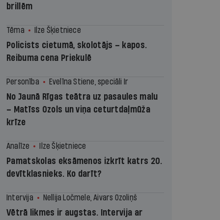
brillēm
Tēma
Ilze Šķietniece
Policists cietumā, skolotājs – kapos.
Reibuma cena Priekulē
Personība
Evelīna Stiene, speciāli Ir
No Jaunā Rīgas teātra uz pasaules malu
– Matīss Ozols un viņa ceturtdaļmūža
krīze
Analīze
Ilze Šķietniece
Pamatskolas eksāmenos izkrīt katrs 20.
devītklasnieks. Ko darīt?
Intervija
Nellija Ločmele, Aivars Ozoliņš
Vētrā likmes ir augstas. Intervija ar