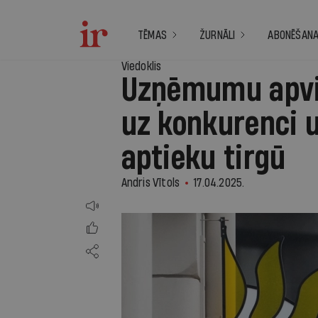
TĒMAS
ŽURNĀLI
ABONĒŠAN
Viedoklis
Uzņēmumu apvi
uz konkurenci 
aptieku tirgū
Andris Vītols
17.04.2025.