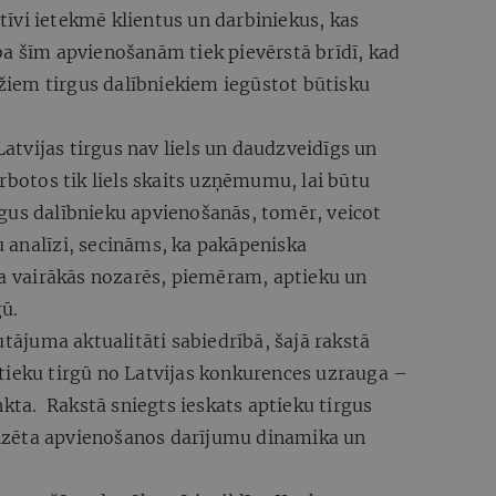
īvi ietekmē klientus un darbiniekus, kas
ba šīm apvienošanām tiek pievērstā brīdī, kad
dažiem tirgus dalībniekiem iegūstot būtisku
 Latvijas tirgus nav liels un daudzveidīgs un
arbotos tik liels skaits uzņēmumu, lai būtu
gus dalībnieku apvienošanās, tomēr, veicot
 analīzi, secināms, ka pakāpeniska
 vairākās nozarēs, piemēram, aptieku un
ū.
juma aktualitāti sabiedrībā, šajā rakstā
tieku tirgū no Latvijas konkurences uzrauga –
a. Rakstā sniegts ieskats aptieku tirgus
alizēta apvienošanos darījumu dinamika un