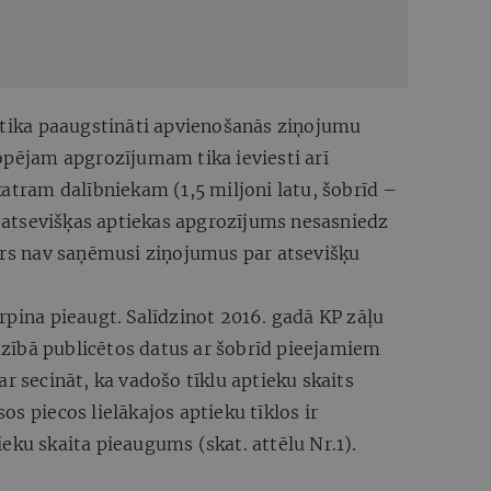
d tika paaugstināti apvienošanās ziņojumu
opējam apgrozījumam tika ieviesti arī
katram dalībniekam (1,5 miljoni latu, šobrīd –
s atsevišķas aptiekas apgrozījums nesasniedz
airs nav saņēmusi ziņojumus par atsevišķu
rpina pieaugt. Salīdzinot 2016. gadā KP zāļu
zībā publicētos datus ar šobrīd pieejamiem
r secināt, ka vadošo tīklu aptieku skaits
s piecos lielākajos aptieku tīklos ir
eku skaita pieaugums (skat. attēlu Nr.1).