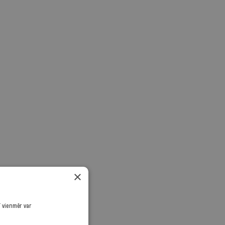
×
ī vienmēr var