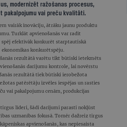
rsus, modernizēt ražošanas procesus,
 pakalpojumu vai preču kvalitāti.
m vairāk inovāciju, ātrāku jaunu produktu
umu. Turklāt apvienošanās var radīt
i spēj efektīvāk konkurēt starptautiskā
ās ekonomikas konkurētspēju.
anās rezultātā varētu tikt būtiski ietekmēts
pvienošanās darījumu kontrole, lai novērstu
anās rezultātā tiek būtiski ierobežota
ežotas patērētāju izvēles iespējas un rasties
eču vai pakalpojumu cenām, produkcijas
irgus līderi, šādi darījumi parasti nokļūst
drības uzmanības fokusā. Tomēr dažreiz tirgus
pakāpeniskas apvienošanās, kas nepiesaista