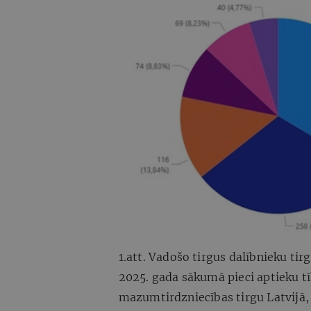
1.att. Vadošo tirgus dalībnieku tir
2025. gada sākumā pieci aptieku tī
mazumtirdzniecības tirgu Latvijā,