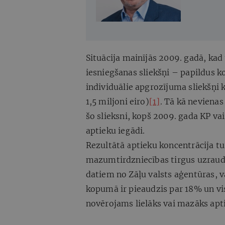
Situācija mainījās 2009. gadā, ka
iesniegšanas sliekšņi – papildus k
individuālie apgrozījuma sliekšņi 
1,5 miljoni eiro)
[1]
. Tā kā neviena
šo slieksni, kopš 2009. gada KP v
aptieku iegādi.
Rezultātā aptieku koncentrācija tu
mazumtirdzniecības tirgus uzraud
datiem no Zāļu valsts aģentūras, va
kopumā ir pieaudzis par 18% un viso
novērojams lielāks vai mazāks apti