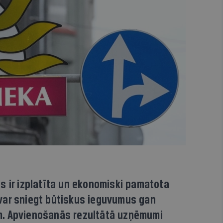
s ir izplatīta un ekonomiski pamatota
var sniegt būtiskus ieguvumus gan
. Apvienošanās rezultātā uzņēmumi