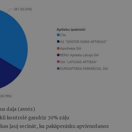
gus daļa (avots)
kli kontrolē gandrīz 70% zāļu
 kas ļauj secināt, ka pakāpenisku apvienošanos