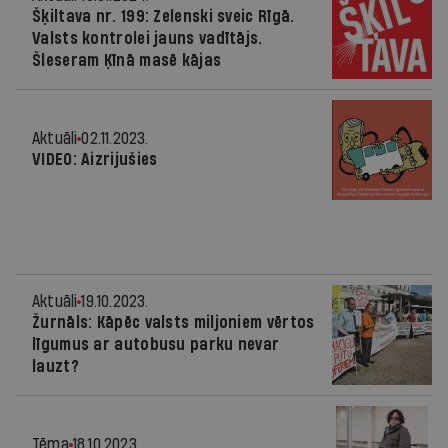
Šķiltava nr. 199: Zelenski sveic Rīgā.
Valsts kontrolei jauns vadītājs.
Šleseram Ķīnā masē kājas
Aktuāli
02.11.2023.
VIDEO: Aizrijušies
Aktuāli
19.10.2023.
Žurnāls: Kāpēc valsts miljoniem vērtos
līgumus ar autobusu parku nevar
lauzt?
Tēma
18.10.2023.