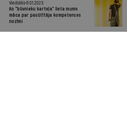
Viedoklis
11.01.2023.
Ko “būvnieku karteļa” lieta mums
māca par pasūtītāja kompetences
nozīmi
Par IR
Manifests
Ētikas kodekss
Pakalpojumu sniegšanas noteikumi