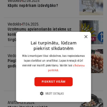
Viedoklis
02.06.2025.
Kāpēc nepērkam izdevīgāko?
Viedoklis
17.04.2025.
Uzņēmumu apvienošanās ietekme uz
konkurenci un patērētājiem aptieku
×
tirgū
Lai turpinātu, lūdzam
piekrist sīkdatnēm
Viedoklis
23.01.2025.
Mēs izmantojam tikai sīkdatnes, kas nepieciešamas
Piegādātāju drosme ziņot, lai veidotu
lapas darbībai un analītikai. Lapas kreisajā stūrī
sīkdatņu
godīgu tirdzniecības vidi
vienmēr var mainīt piekrišanu. Vairāk lasi
politikā.
PIEKRIST VISĀM
RĀDĪT DETAĻAS
Analīze
13.11.2024.