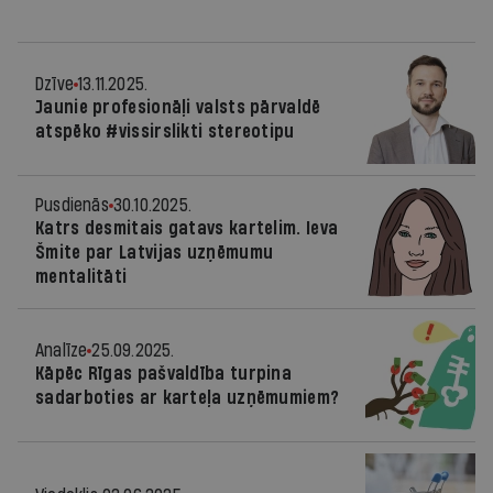
Dzīve
13.11.2025.
Jaunie profesionāļi valsts pārvaldē
atspēko #vissirslikti stereotipu
Pusdienās
30.10.2025.
Katrs desmitais gatavs kartelim. Ieva
Šmite par Latvijas uzņēmumu
mentalitāti
Analīze
25.09.2025.
Kāpēc Rīgas pašvaldība turpina
sadarboties ar karteļa uzņēmumiem?