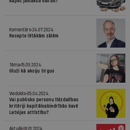
Kāpēc jāmaksā vairāk?
Komentārs
24.07.2024.
Recepte lētākām zālēm
Tēma
15.05.2024.
Gluži kā akciju tirgus
Viedoklis
05.04.2024.
Vai publisko personu līdzdalības
kritēriji kapitālsabiedrībās kavē
Latvijas attīstību?
Aktuāli
18.01.2024.