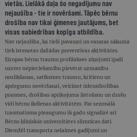
vietās. Lielākā daļa šo negadījumu nav
nejaušība - tie ir novēršami. Tāpēc bērnu
drošība nav tikai ģimenes jautājums, bet
visas sabiedrības kopīga atbildība.
Nav nejaušība, ka tieši pavasarī un vasaras sākumā
tiek īstenotas dažādas preventīvas aktivitātes.
Eiropas bērnu traumu profilakses ziņojumi īpaši
uzsver nepieciešamību pievērst uzmanību
noslīkšanas, satiksmes traumu, kritienu un
apdegumu novēršanai, veicinot ūdensdrošības
prasmes, drošības aprīkojuma lietošanu un drošu
vidi bērnu ikdienas aktivitātēm. Par sezonālā
traumatisma pieaugumu ik gadu signalizē arī
Bērnu klīniskās universitātes slimnīcas dati.
Diemžēl transporta nelaimes gadījumi un