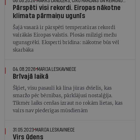
06.08.2026
MARKS LANDLERS, ČIKO HARLANS UN REIMONDS DŽUNS, © THE NEW YORK TIMES NEWS SERVICE
Pārspēti visi rekordi. Eiropas nākotne
klimata pārmaiņu ugunīs
Šajā vasarā ir pārspēti temperatūras rekordi
vairākās Eiropas valstīs. Plosās milzīgi mežu
ugunsgrēki. Eksperti brīdina: nākotne būs vēl
skarbāka
04.08.2026
MARIJA LESKAVNIECE
Brīvajā laikā
Šķiet, visu pasauli kā lina jūras dvielis, kas
smaržo pēc bērnības, pārklājusi nostalģija.
Tikmēr laiks cenšas izraut no rokām lietas, kas
vairs nav piederīgas mūsdienām
31.05.2023
MARIJA LESKAVNIECE
Virs ūdens