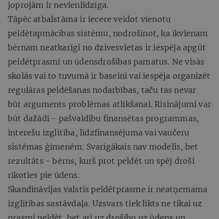
joprojām ir nevienlīdzīga.
Tāpēc atbalstāma ir iecere veidot vienotu
peldētapmācības sistēmu, nodrošinot, ka ikvienam
bērnam neatkarīgi no dzīvesvietas ir iespēja apgūt
peldētprasmi un ūdensdrošības pamatus. Ne visās
skolās vai to tuvumā ir baseini vai iespēja organizēt
regulāras peldēšanas nodarbības, taču tas nevar
būt arguments problēmas atlikšanai. Risinājumi var
būt dažādi - pašvaldību finansētas programmas,
interešu izglītība, līdzfinansējuma vai vaučeru
sistēmas ģimenēm. Svarīgākais nav modelis, bet
rezultāts - bērns, kurš prot peldēt un spēj droši
rīkoties pie ūdens.
Skandināvijas valstīs peldētprasme ir neatņemama
izglītības sastāvdaļa. Uzsvars tiek likts ne tikai uz
prasmi peldēt, bet arī uz drošību uz ūdens un