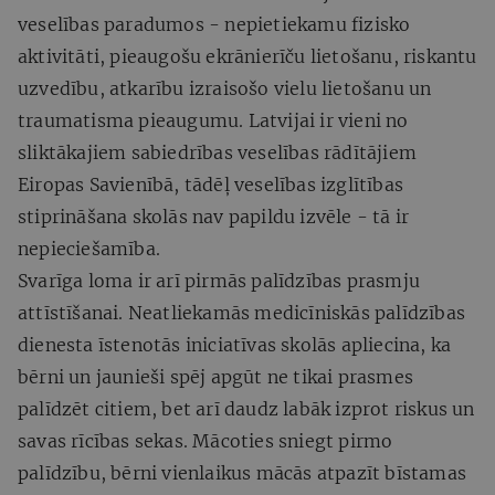
veselības paradumos - nepietiekamu fizisko
aktivitāti, pieaugošu ekrānierīču lietošanu, riskantu
uzvedību, atkarību izraisošo vielu lietošanu un
traumatisma pieaugumu. Latvijai ir vieni no
sliktākajiem sabiedrības veselības rādītājiem
Eiropas Savienībā, tādēļ veselības izglītības
stiprināšana skolās nav papildu izvēle - tā ir
nepieciešamība.
Svarīga loma ir arī pirmās palīdzības prasmju
attīstīšanai. Neatliekamās medicīniskās palīdzības
dienesta īstenotās iniciatīvas skolās apliecina, ka
bērni un jaunieši spēj apgūt ne tikai prasmes
palīdzēt citiem, bet arī daudz labāk izprot riskus un
savas rīcības sekas. Mācoties sniegt pirmo
palīdzību, bērni vienlaikus mācās atpazīt bīstamas