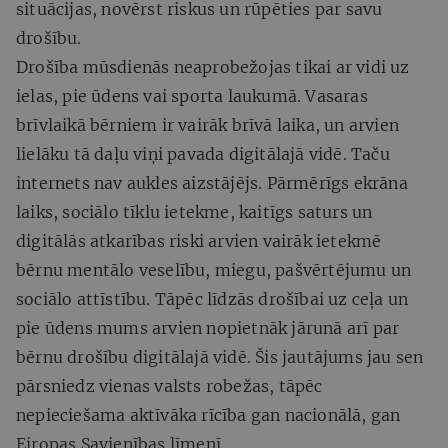
situācijas, novērst riskus un rūpēties par savu
drošību.
Drošība mūsdienās neaprobežojas tikai ar vidi uz
ielas, pie ūdens vai sporta laukumā. Vasaras
brīvlaikā bērniem ir vairāk brīvā laika, un arvien
lielāku tā daļu viņi pavada digitālajā vidē. Taču
internets nav aukles aizstājējs. Pārmērīgs ekrāna
laiks, sociālo tīklu ietekme, kaitīgs saturs un
digitālās atkarības riski arvien vairāk ietekmē
bērnu mentālo veselību, miegu, pašvērtējumu un
sociālo attīstību. Tāpēc līdzās drošībai uz ceļa un
pie ūdens mums arvien nopietnāk jārunā arī par
bērnu drošību digitālajā vidē. Šis jautājums jau sen
pārsniedz vienas valsts robežas, tāpēc
nepieciešama aktīvāka rīcība gan nacionālā, gan
Eiropas Savienības līmenī.