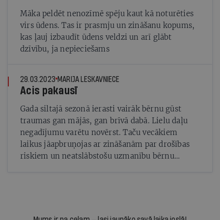
Māka peldēt nenozīmē spēju kaut kā noturēties
virs ūdens. Tas ir prasmju un zināšanu kopums,
kas ļauj izbaudīt ūdens veldzi un arī glābt
dzīvību, ja nepieciešams
29.03.2023
MARIJA LESKAVNIECE
Acis pakausī
Gada siltajā sezonā ierasti vairāk bērnu gūst
traumas gan mājās, gan brīvā dabā. Lielu daļu
negadījumu varētu novērst. Taču vecākiem
laikus jāapbruņojas ar zināšanām par drošības
riskiem un neatslābstošu uzmanību bērnu
pieskatīšanā
Mums ir pa ceļam — lasi jaunāko savā laika joslā!