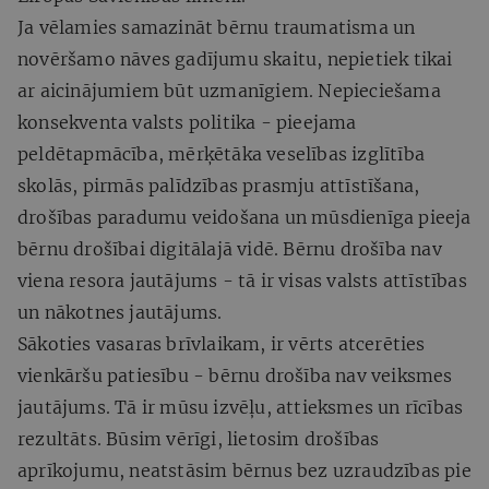
Ja vēlamies samazināt bērnu traumatisma un
novēršamo nāves gadījumu skaitu, nepietiek tikai
ar aicinājumiem būt uzmanīgiem. Nepieciešama
konsekventa valsts politika - pieejama
peldētapmācība, mērķētāka veselības izglītība
skolās, pirmās palīdzības prasmju attīstīšana,
drošības paradumu veidošana un mūsdienīga pieeja
bērnu drošībai digitālajā vidē. Bērnu drošība nav
viena resora jautājums - tā ir visas valsts attīstības
un nākotnes jautājums.
Sākoties vasaras brīvlaikam, ir vērts atcerēties
vienkāršu patiesību - bērnu drošība nav veiksmes
jautājums. Tā ir mūsu izvēļu, attieksmes un rīcības
rezultāts. Būsim vērīgi, lietosim drošības
aprīkojumu, neatstāsim bērnus bez uzraudzības pie