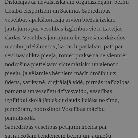
Diskusijās ar nevalstiskajām organizācijām, bērnu
tiesību ekspertiem un Saeimas Sabiedrības
veselības apakškomisijā arvien biežāk izskan
jautājums par veselības izglītības vietu Latvijas
skolās. Veselības jautājumu integrēšana dažādos
mācību priekšmetos, kā tas ir patlaban, pati par
sevi nav slikta pieeja, tomēr praksē tā ne vienmēr
nodrošina pietiekami sistemātisku un vienotu
pieeju. Ja vēlamies bērniem mācīt drošību uz
ūdens, satiksmē, digitālajā vidē, pirmās palīdzības
pamatus un veselīgu dzīvesveidu, veselības
izglītībai skolā jāpiešķir daudz lielāka nozīme,
piemēram, nodrošinot Veselības mācību
pamatskolā.
Sabiedrības veselības pētījumi liecina par
satraucošām tendencēm bērnu un jauniešu