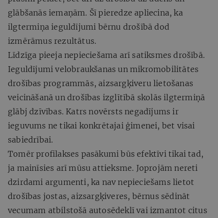
glābšanās iemaņām. Šī pieredze apliecina, ka
ilgtermiņa ieguldījumi bērnu drošībā dod
izmērāmus rezultātus.
Līdzīga pieeja nepieciešama arī satiksmes drošībā.
Ieguldījumi velobraukšanas un mikromobilitātes
drošības programmās, aizsargķiveru lietošanas
veicināšanā un drošības izglītībā skolās ilgtermiņā
glābj dzīvības. Katrs novērsts negadījums ir
ieguvums ne tikai konkrētajai ģimenei, bet visai
sabiedrībai.
Tomēr profilakses pasākumi būs efektīvi tikai tad,
ja mainīsies arī mūsu attieksme. Joprojām nereti
dzirdami argumenti, ka nav nepieciešams lietot
drošības jostas, aizsargķiveres, bērnus sēdināt
vecumam atbilstošā autosēdeklī vai izmantot citus