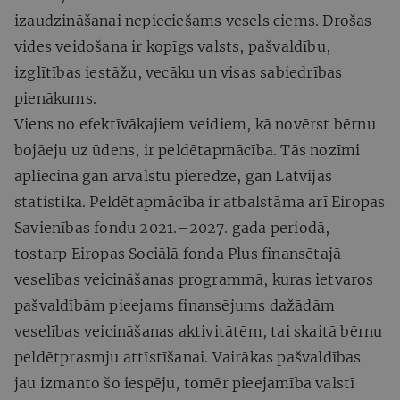
izaudzināšanai nepieciešams vesels ciems. Drošas
vides veidošana ir kopīgs valsts, pašvaldību,
izglītības iestāžu, vecāku un visas sabiedrības
pienākums.
Viens no efektīvākajiem veidiem, kā novērst bērnu
bojāeju uz ūdens, ir peldētapmācība. Tās nozīmi
apliecina gan ārvalstu pieredze, gan Latvijas
statistika. Peldētapmācība ir atbalstāma arī Eiropas
Savienības fondu 2021.–2027. gada periodā,
tostarp Eiropas Sociālā fonda Plus finansētajā
veselības veicināšanas programmā, kuras ietvaros
pašvaldībām pieejams finansējums dažādām
veselības veicināšanas aktivitātēm, tai skaitā bērnu
peldētprasmju attīstīšanai. Vairākas pašvaldības
jau izmanto šo iespēju, tomēr pieejamība valstī