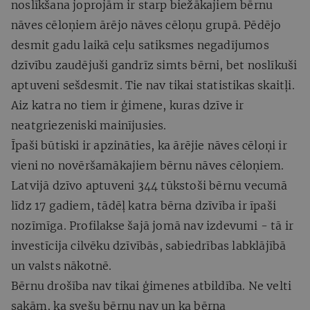
noslīkšana joprojām ir starp biežākajiem bērnu
nāves cēloņiem ārējo nāves cēloņu grupā. Pēdējo
desmit gadu laikā ceļu satiksmes negadījumos
dzīvību zaudējuši gandrīz simts bērni, bet noslīkuši
aptuveni sešdesmit. Tie nav tikai statistikas skaitļi.
Aiz katra no tiem ir ģimene, kuras dzīve ir
neatgriezeniski mainījusies.
Īpaši būtiski ir apzināties, ka ārējie nāves cēloņi ir
vieni no novēršamākajiem bērnu nāves cēloņiem.
Latvijā dzīvo aptuveni 344 tūkstoši bērnu vecumā
līdz 17 gadiem, tādēļ katra bērna dzīvība ir īpaši
nozīmīga. Profilakse šajā jomā nav izdevumi - tā ir
investīcija cilvēku dzīvībās, sabiedrības labklājībā
un valsts nākotnē.
Bērnu drošība nav tikai ģimenes atbildība. Ne velti
sakām, ka svešu bērnu nav un ka bērna