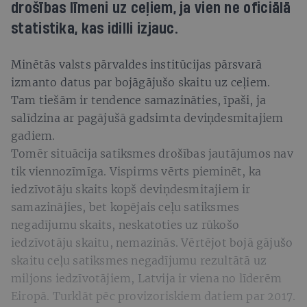
drošības līmeni uz ceļiem, ja vien ne oficiālā
statistika, kas idilli izjauc.
Minētās valsts pārvaldes institūcijas pārsvarā
izmanto datus par bojāgājušo skaitu uz ceļiem.
Tam tiešām ir tendence samazināties, īpaši, ja
salīdzina ar pagājušā gadsimta deviņdesmitajiem
gadiem.
Tomēr situācija satiksmes drošības jautājumos nav
tik viennozīmīga. Vispirms vērts pieminēt, ka
iedzīvotāju skaits kopš deviņdesmitajiem ir
samazinājies, bet kopējais ceļu satiksmes
negadījumu skaits, neskatoties uz rūkošo
iedzīvotāju skaitu, nemazinās. Vērtējot bojā gājušo
skaitu ceļu satiksmes negadījumu rezultātā uz
miljons iedzīvotājiem, Latvija ir viena no līderēm
Eiropā. Turklāt pēc provizoriskiem datiem par 2017.