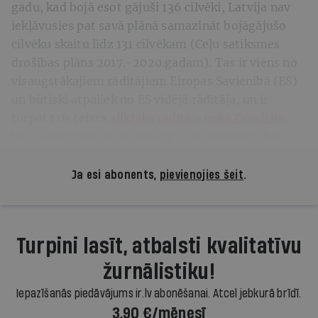
gadu, kad bojā esot gājuši 136 cilvēki, Latvija nav
iekļāvusies pat savā plānā samazināt bojāgājušo
cilvēku skaitu līdz 131 cilvēkam (Ceļu satiksmes
drošības plāns 2017.-2020.gadam). Tas ir viens no
visaugstākajiem rādītājiem Eiropas Savienībā (ES)
un būtiski atpaliek no ES vidējā rādītāja, un ir
turpat trīs reizes
sliktāks rādītājs nekā Zviedrijā
,
kuru esam ņēmuši kā paraugu, kā vajadzētu būt.
Ja esi abonents,
pievienojies šeit
.
Turpini lasīt, atbalsti kvalitatīvu
žurnālistiku!
Iepazīšanās piedāvājums ir.lv abonēšanai. Atcel jebkurā brīdī.
3,90 €/mēnesī