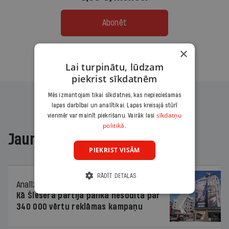
Abonēt
×
Citas abonēšanas iespējas meklē šeit
Lai turpinātu, lūdzam
piekrist sīkdatnēm
Mēs izmantojam tikai sīkdatnes, kas nepieciešamas
lapas darbībai un analītikai. Lapas kreisajā stūrī
sīkdatņu
vienmēr var mainīt piekrišanu. Vairāk lasi
politikā.
Jaunākajā žurnālā
PIEKRIST VISĀM
RĀDĪT DETAĻAS
Analīze
06.08.2026.
Kā Šlesera partija palika nesodīta par
340 000 vērtu reklāmas kampaņu