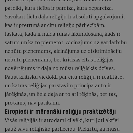
pateikt, kura ticība ir pareiza, kura nepareiza.
Savukārt lielā daļā reliģiju ir absolūti apgalvojumi,
kas ir pretrunā ar citu reliģiju pārliecībām.
Jāskata, kāda ir naida runas likumdošana, kāds ir
saturs un kā to piemērot. Aicinājums uz vardarbību
nebūtu pieņemams, aicinājums uz diskrimināciju
nebūtu pieņemams, bet kritisks citas reliģijas
novērtējums ir daļa no mūsu reliģiskās dzīves.
Paust kritisku viedokli par citu reliģiju ir realitāte,
un katras reliģijas pārstāvim principā ar to ir
jārēķinās, un liela daļa ar to arī rēķinās, bet tas,
protams, nav patīkami.
Eiropieši ir mērenāki reliģiju praktizētāji
Visās reliģijās ir atrodami cilvēki, kuri ļoti aktīvi
pauž savu reliģisko pārliecību. Piekrītu, ka mūsu