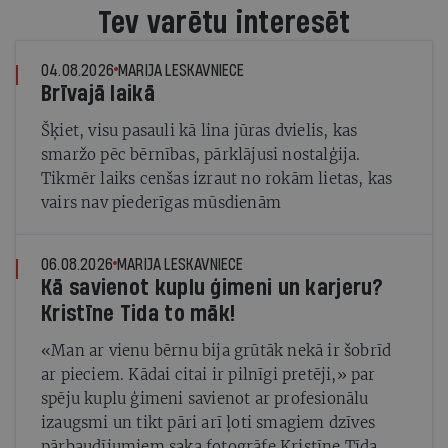
Tev varētu interesēt
04.08.2026
MARIJA LESKAVNIECE
Brīvajā laikā
Šķiet, visu pasauli kā lina jūras dvielis, kas
smaržo pēc bērnības, pārklājusi nostalģija.
Tikmēr laiks cenšas izraut no rokām lietas, kas
vairs nav piederīgas mūsdienām
06.08.2026
MARIJA LESKAVNIECE
Kā savienot kuplu ģimeni un karjeru?
Kristīne Tida to māk!
«Man ar vienu bērnu bija grūtāk nekā ir šobrīd
ar pieciem. Kādai citai ir pilnīgi pretēji,» par
spēju kuplu ģimeni savienot ar profesionālu
izaugsmi un tikt pāri arī ļoti smagiem dzīves
pārbaudījumiem saka fotogrāfe Kristīne Tīda