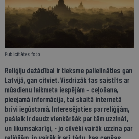
Publicitātes foto
Reliģiju dažādībai ir tieksme palielināties gan
Latvijā, gan citviet. Visdrīzāk tas saistīts ar
mūsdienu laikmeta iespējām – ceļošana,
pieejamā informācija, tai skaitā internetā
brīvi iegūstamā. Interesējoties par reliģijām,
pašlaik ir daudz vienkāršāk par tām uzzināt,
un likumsakarīgi, - jo cilvēki vairāk uzzina par
reliģijām, jo vairāk ir arī tādu, kas cenšas