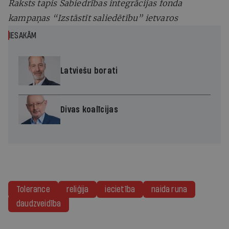
Raksts tapis Sabiedrības integrācijas fonda
kampaņas “Izstāstīt saliedētību” ietvaros
IESAKĀM
Latviešu borati
Divas koalīcijas
Tolerance
reliģija
iecietība
naida runa
daudzveidība