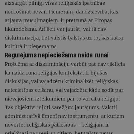
aizsargāt pilnīgi visas reliģiskās īpatnības
nodrošināt nevar. Piemēram, daudzsievība, kas
atļauta musulmaņiem, ir pretrunā ar Eiropas
likumdošanu. Arī šeit var jautāt, vai tā nav
diskriminācija, bet valstis balstās uz to, kas katrā
kultūrā ir pieņemams.
Regulējums nepieciešams naida runai
Problēma ar diskrimināciju varbūt pat nav tik liela
kā naida runa reliģijas kontekstā. Ir bijušas
diskusijas, vai vajadzētu kriminalizēt reliģiskas
neiecietības celšanu, vai vajadzētu kādu sodīt par
nievājošiem izteikumiem par to vai citu reliģiju.
Tas objektīvi ir ļoti sarežģīts jautājums. Valstij
administratīvā līmenī nav instrumentu, ar kuriem
novērtēt reliģiskas patiesības – reliģijām ir
priekštati par sevi un citiem, bet valsts nevar