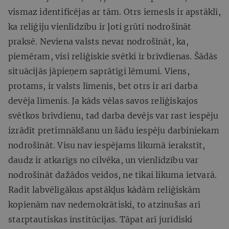
vismaz identificējas ar tām. Otrs iemesls ir apstāklī,
ka reliģiju vienlīdzību ir ļoti grūti nodrošināt
praksē. Neviena valsts nevar nodrošināt, ka,
piemēram, visi reliģiskie svētki ir brīvdienas. Šādās
situācijās jāpieņem saprātīgi lēmumi. Viens,
protams, ir valsts līmenis, bet otrs ir arī darba
devēja līmenis. Ja kāds vēlas savos reliģiskajos
svētkos brīvdienu, tad darba devējs var rast iespēju
izrādīt pretimnākšanu un šādu iespēju darbiniekam
nodrošināt. Visu nav iespējams likumā ierakstīt,
daudz ir atkarīgs no cilvēka, un vienlīdzību var
nodrošināt dažādos veidos, ne tikai likuma ietvarā.
Radīt labvēlīgākus apstākļus kādām reliģiskām
kopienām nav nedemokrātiski, to atzinušas arī
starptautiskas institūcijas. Tāpat arī juridiski