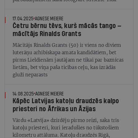
17.04.2025
AGNESE MEIERE
Četru bērnu tēvs, kurš mācās tango —
mācītājs Rinalds Grants
Mācītājs Rinalds Grants (50) ir viens no diviem
luterāņu arhibīskapa amata kandidātiem, bet
pirms Lieldienām jautājam ne tikai par baznīcas
lietām, bet viņa paša ticības ceļu, kas izrādās
gluži neparasts
14.08.2025
AGNESE MEIERE
Kāpēc Latvijas katoļu draudzēs kalpo
priesteri no Āfrikas un Āzijas
Vārdu «Latvija» dzirdēju pirmo reizi, saka trīs
katoļu priesteri, kuri ieradušies no tūkstošiem
kilometru attāluma. Katoļu draudzēs Rīgā,