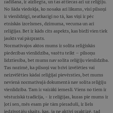
radīšana, ir aizliegta, un tas attiecas arī uz reliģiju.
No šāda viedokļa, ko nosaka arī likums, visi pilsoņi
ir vienlīdzīgi, neatkarīgi no tā, kas viņi ir pēc
etniskās izcelsmes, dzimuma, vecuma un arī
reliģijas. Bet ir kāds cits aspekts, kas bieži vien tiek
jaukts vai pārprasts.
Normatīvajos aktos mums ir solīta reliģiskās
piederības vienlīdzība, varētu teikt – pilsoņu
līdztiesība, bet mums nav solīta reliģiju vienlīdzība.
Tas nozīmē, ka pilsoņi var brīvi izvēlēties vai
neizvēlēties kādai reliģijai pievērsties, bet mums
nevienā normatīvajā dokumentā nav solīta reliģiju
vienlīdzība. Tam ir vairāki iemesli. Viens no tiem ir
vēsturiskā tradīcija, - ir reliģijas, kuras pie mums ir
ļoti sen, mēs esam pie tām pieraduši, ir liels
iedzīvotāju skaits, kas, ja ne aktīvi praktizē, tad