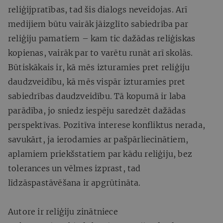
reliģijpratības, tad šis dialogs neveidojas. Arī
medijiem būtu vairāk jāizglīto sabiedrība par
reliģiju pamatiem – kam tic dažādas reliģiskas
kopienas, vairāk par to varētu runāt arī skolās.
Būtiskākais ir, kā mēs izturamies pret reliģiju
daudzveidību, kā mēs vispār izturamies pret
sabiedrības daudzveidību. Tā kopumā ir laba
parādība, jo sniedz iespēju saredzēt dažādas
perspektīvas. Pozitīva interese konfliktus nerada,
savukārt, ja ierodamies ar pašpārliecinātiem,
aplamiem priekšstatiem par kādu reliģiju, bez
tolerances un vēlmes izprast, tad
līdzāspastāvēšana ir apgrūtināta.
Autore ir reliģiju zinātniece