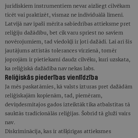
juridiskiem instrumentiem nevar aizliegt cilvēkam
ticēt vai praktizēt, vismaz ne individuālā līmenī.
Latvijā nav īpaši mērīta sabiedrības attieksme pret
reliģiju dažādību, bet cik varu spriest no saviem
novērojumiem, tad viedokļi ir ļoti dažādi. Lai arī šis
jautājums attīstās tolerances virzienā, tomēr
joprojām ir pietiekami daudz cilvēku, kuri uzskata,
ka reliģiskā dažādība nav nekas labs.
Reliģiskās piederības vienlīdzība
Ja mēs paskatāmies, kā valsts izturas pret dažādām
reliģiskajām kopienām, tad, piemēram,
deviņdesmitajos gados izteiktāk tika atbalstītas tā
sauktās tradicionālās reliģijas. Šobrīd tā gluži vairs
nav.
Diskriminācija, kas ir atšķirīgas attieksmes