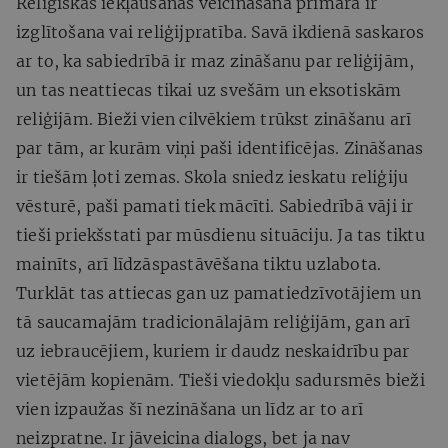
Reliģiskās iekļaušanas veicināšanā primāra ir
izglītošana vai reliģijpratība. Savā ikdienā saskaros
ar to, ka sabiedrībā ir maz zināšanu par reliģijām,
un tas neattiecas tikai uz svešām un eksotiskām
reliģijām. Bieži vien cilvēkiem trūkst zināšanu arī
par tām, ar kurām viņi paši identificējas. Zināšanas
ir tiešām ļoti zemas. Skola sniedz ieskatu reliģiju
vēsturē, paši pamati tiek mācīti. Sabiedrībā vāji ir
tieši priekšstati par mūsdienu situāciju. Ja tas tiktu
mainīts, arī līdzāspastāvēšana tiktu uzlabota.
Turklāt tas attiecas gan uz pamatiedzīvotājiem un
tā saucamajām tradicionālajām reliģijām, gan arī
uz iebraucējiem, kuriem ir daudz neskaidrību par
vietējām kopienām. Tieši viedokļu sadursmēs bieži
vien izpaužas šī nezināšana un līdz ar to arī
neizpratne. Ir jāveicina dialogs, bet ja nav