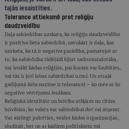
tajās iesaistīties.
Tolerance attieksmē pret reliģiju
daudzveidību
Daļa sabiedrības uzskata, ka reliģiju daudzveidība
ir pozitīva lieta sabiedrībā, savukārt ir daļa, kas
uzskata, ka tā ir negatīva parādība, pamatojot ar
to, ka sabiedrība tādējādi kļūst sadrumstalotāka,
var ienākt kādas reliģijas, par kurām var šaubīties,
vai tās ir ļoti labas sabiedrībai u.tml. Un otrajā
gadījumā liela nozīme ir tolerancei – ko mēs ar šo
negatīvo vērtējumu iesākam.
Reliģiskā identitāte un brīvība atšķiras no citām
brīvībām, ko valsts var sabiedrībai dot vai atņemt.
Var aizliegt pulcēties, veidot kādas organizācijas,
sludināt, bet ne ar kādiem politiskiem vai