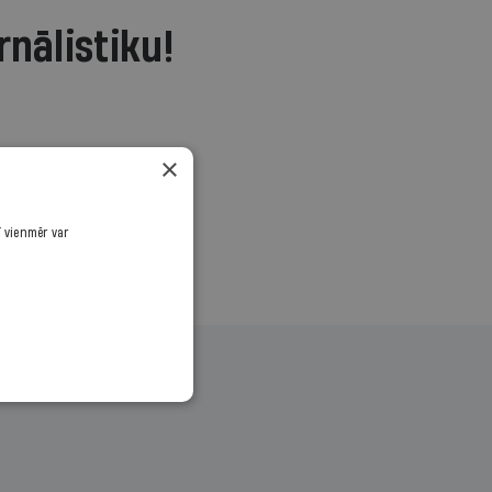
rnālistiku!
.
×
ī vienmēr var