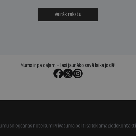
ksāt augstos procentus,
uzcītīga darba, mammas
āpārskaita jau trīs dienas
atbalsts un drosme turpi
Vairāk rakstu
s nākamās sapulces
meteovērojumus arī tad, 
ta vidū?
šķiet, ka tie nevienam na
vajadzīgi
Mums ir pa ceļam — lasi jaunāko savā laika joslā!
jumu sniegšanas noteikumi
Privātuma politika
Reklāma
Ziedo
Kontakti