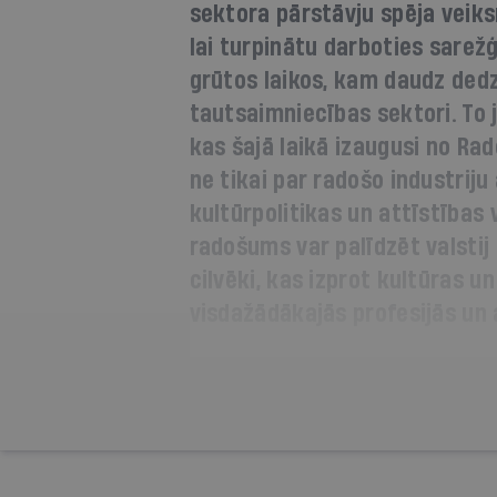
sektora pārstāvju spēja veik
lai turpinātu darboties sarež
grūtos laikos, kam daudz dedz
tautsaimniecības sektori. To j
kas šajā laikā izaugusi no Rad
ne tikai par radošo industriju
kultūrpolitikas un attīstības 
radošums var palīdzēt valstij p
cilvēki, kas izprot kultūras 
visdažādākajās profesijās un