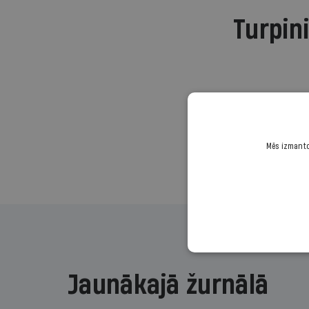
Turpini
Mēs izmantoj
Jaunākajā žurnālā