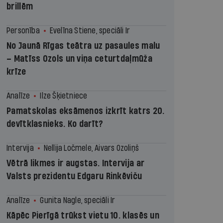
brillēm
Personība
Evelīna Stiene, speciāli Ir
No Jaunā Rīgas teātra uz pasaules malu
– Matīss Ozols un viņa ceturtdaļmūža
krīze
Analīze
Ilze Šķietniece
Pamatskolas eksāmenos izkrīt katrs 20.
devītklasnieks. Ko darīt?
Intervija
Nellija Ločmele, Aivars Ozoliņš
Vētrā likmes ir augstas. Intervija ar
Valsts prezidentu Edgaru Rinkēviču
Analīze
Gunita Nagle, speciāli Ir
Kāpēc Pierīgā trūkst vietu 10. klasēs un