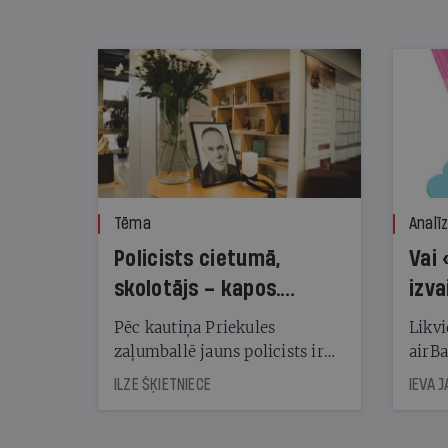
nekonstatē
Tēma
Analī
Policists cietumā,
Vai 
skolotājs – kapos.
izva
Reibuma cena Priekulē
Pēc kautiņa Priekules
Likvi
zaļumballē jauns policists ir
airBa
nonācis cietumā, bet
oblig
ILZE ŠĶIETNIECE
IEVA 
cienījams pedagogs — kapos.
šone
Tik traģiska ir izrādījusies
lemša
divu promiļu reibuma cena
draud