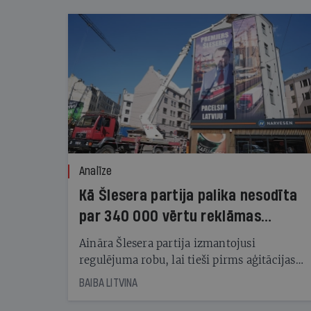
Analīze
Kā Šlesera partija palika nesodīta
par 340 000 vērtu reklāmas
kampaņu
Aināra Šlesera partija izmantojusi
regulējuma robu, lai tieši pirms aģitācijas
starta izreklamētos par summu, kas
BAIBA LITVINA
pārsniedz trešdaļu no likumīgi atļautajiem
kampaņas tēriņiem. KNAB pārkāpumus