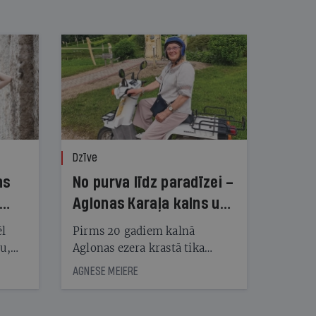
Dzīve
ns
No purva līdz paradīzei –
Aglonas Karaļa kalns un
tā radītāji
ēl
Pirms 20 gadiem kalnā
ju,
Aglonas ezera krastā tika
icas
uzstādītas pirmās koka
AGNESE MEIERE
tītāju
skulptūras, tagad Kristus
tēm
karaļa kalnā, vietā, «kur atrast
mieru un Dievu», ir vairāk