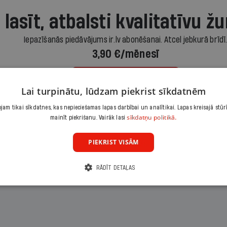
 lasīt, atbalsti kvalitatīvu žu
Iepazīšanās piedāvājums ir.lv abonēšanai. Atcel jebkurā brīdī
3,90 €/mēnesī
Abonēt
Lai turpinātu, lūdzam piekrist sīkdatnēm
am tikai sīkdatnes, kas nepieciešamas lapas darbībai un analītikai. Lapas kreisajā stūr
Citas abonēšanas iespējas meklē šeit
sīkdatņu politikā.
mainīt piekrišanu. Vairāk lasi
PIEKRIST VISĀM
RĀDĪT DETAĻAS