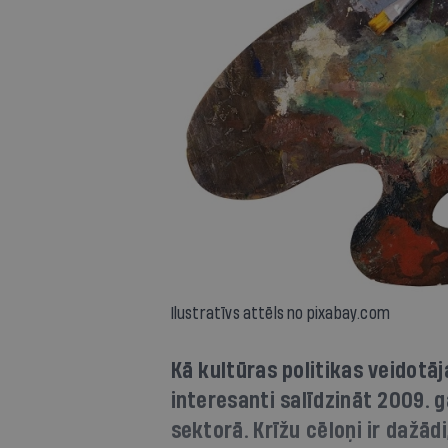
Ilustratīvs attēls no pixabay.com
Kā kultūras politikas veidotāj
interesanti salīdzināt 2009. g
sektorā. Krīžu cēloņi ir dažād