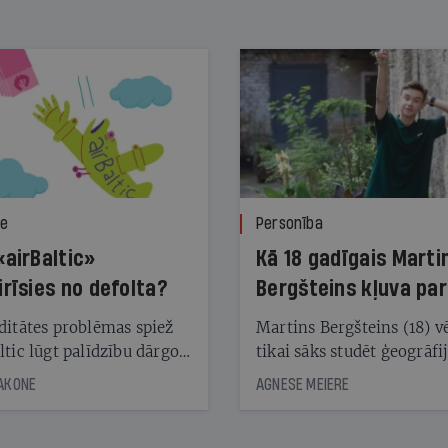
ze
Personība
«airBaltic»
Kā 18 gadīgais Marti
irīsies no defolta?
Bergšteins kļuva par
laika ziņu seju?
ditātes problēmas spiež
Martins Bergšteins (18) v
ltic lūgt palīdzību dārgo
tikai sāks studēt ģeogrāfi
āciju turētājiem, taču
bet viņa sacītajam jau uzt
JAKONE
AGNESE MEIERE
dēļ nebija kvoruma
tūkstošiem laika ziņu ska
nai. Vai lidsabiedrībai
Latvijā. Aiz dažām minū
 defolts, ja tā nespēs
televīzijas ēterā ir 11 gadi