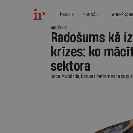
TĒMAS
ŽURNĀLI
ABONĒŠAN
Viedoklis
Radošums kā iz
krīzes: ko mācī
sektora
Dace Melbārde, Eiropas Parlamenta deputāt