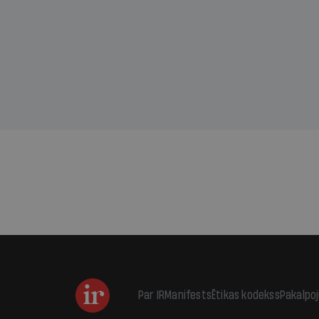
sama
kas j
pirm
augus
Par IR
Manifests
Ētikas kodekss
Pakalpo