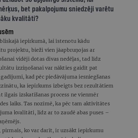
mērķus, bet pakalpojumu sniedzēji varētu
āku kvalitāti?
pusēm
bliskajā iepirkumā, lai īstenotu kādu
u projektu, bieži vien jāapbruņojas ar
šanai vidēji dotas divas nedēļas, tad līdz
ltātu izziņošanai var nākties gaidīt pat
 gadījumi, kad pēc piedāvājuma iesniegšanas
zzinātu, ka iepirkums izbeigts bez rezultātiem
āt ilgais izskatīšanas process ne vienmēr
ldes laiks. Tas nozīmē, ka pēc tam aktivitātes
ojuma kvalitāti, līdz ar to zaudē abas puses –
saņēmējs.
 pirmais, ko var darīt, ir uzsākt iepirkumu