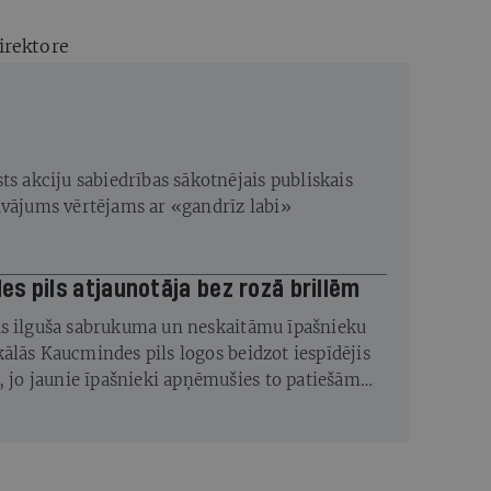
irektore
ts akciju sabiedrības sākotnējais publiskais
āvājums vērtējams ar «gandrīz labi»
s pils atjaunotāja bez rozā brillēm
s ilguša sabrukuma un neskaitāmu īpašnieku
ālās Kaucmindes pils logos beidzot iespīdējis
s, jo jaunie īpašnieki apņēmušies to patiešām