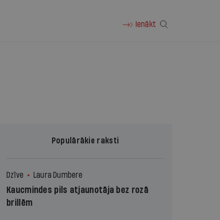
Ienākt
Populārākie raksti
Dzīve
Laura Dumbere
Kaucmindes pils atjaunotāja bez rozā
brillēm