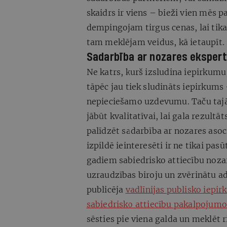
skaidrs ir viens – bieži vien mēs 
dempingojam tirgus cenas, lai tikai
tam meklējam veidus, kā ietaupīt.
Sadarbība ar nozares eksper
Ne katrs, kurš izsludina iepirkumu
tāpēc jau tiek sludināts iepirkums –
nepieciešamo uzdevumu. Taču tajā 
jābūt kvalitatīvai, lai gala rezultā
palīdzēt sadarbība ar nozares aso
izpildē ieinteresēti ir ne tikai pas
gadiem sabiedrisko attiecību noza
uzraudzības biroju un zvērinātu a
publicēja
vadlīnijas publisko iepi
sabiedrisko attiecību pakalpojumo
sēsties pie viena galda un meklēt