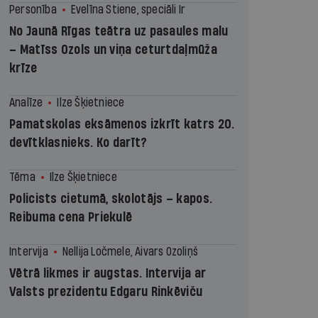
Personība
Evelīna Stiene, speciāli Ir
No Jaunā Rīgas teātra uz pasaules malu
– Matīss Ozols un viņa ceturtdaļmūža
krīze
Analīze
Ilze Šķietniece
Pamatskolas eksāmenos izkrīt katrs 20.
devītklasnieks. Ko darīt?
Tēma
Ilze Šķietniece
Policists cietumā, skolotājs – kapos.
Reibuma cena Priekulē
Intervija
Nellija Ločmele, Aivars Ozoliņš
Vētrā likmes ir augstas. Intervija ar
Valsts prezidentu Edgaru Rinkēviču