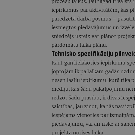
procesu laikus. Jau tagad ir valsts
iepirkumus par aktivitātēm, kas pl
paredzētā darba posmus – pasūtītā
iesniegtos piedāvājumus un izvēlē
sniedzējs uzreiz var plānot proje
pārdomātu laika plānu.
Tehnisko specifikāciju pilnvei
Kaut gan lielākoties iepirkumu spe
joprojām ik pa laikam gadās uzdu
nesen lasīju iepirkumu, kurā tika 
mediju, kas šādu pakalpojumu ne
redzot šādu prasību, ir divas iespē
saistības, jau zinot, ka tās nav iz
iespējams vienoties par izmaiņām.
piedāvājumu, vai arī riskē ar saņ
projekta norises laikā.