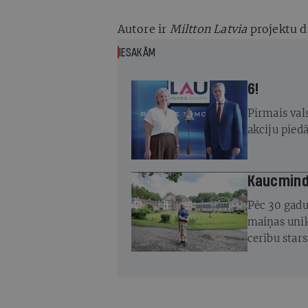
Autore ir
Miltton Latvia
projektu d
IESAKĀM
6!
Pirmais vals
akciju pied
Kaucminde
Pēc 30 gadu
maiņas unik
cerību star
atjaunot