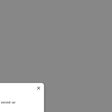
×
ī vienmēr var