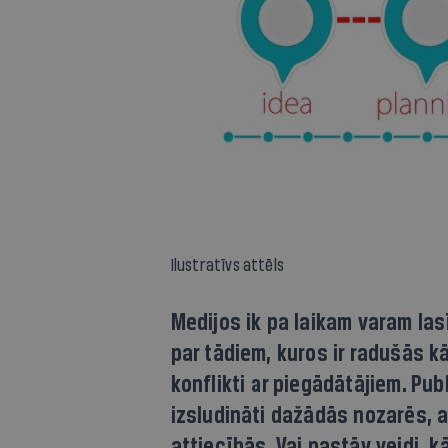
Ilustratīvs attēls
Medijos ik pa laikam varam las
par tādiem, kuros ir radušās k
konflikti ar piegādātājiem. Pub
izsludināti dažādās nozarēs, a
attiecībās. Vai pastāv veidi, k