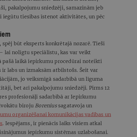
paši, pakalpojumu sniedzēji, samazinām jeb
 iegūtu tiesības īstenot aktivitātes, un pēc
tiem
, spēj būt eksperts konkrētajā nozarē. Tieši
 lai nolīgtu speciālistu, kas var veikt
pašā laikā iepirkumu procedūrai noteikti
ts ir labs un izmaksām atbilstošs. Šeit var
ciācijām, jo veiksmīgā sadarbībā un līguma
ūtītāji, bet arī pakalpojumu sniedzēji. Pirms 12
res profesionāļi sadarbībā ar Iepirkumu
dvokātu biroju
Borenius
sagatavoja un
rkumu organizēšanai komunikācijas vadības un
s
. Iespējams, ir pienācis laiks visiem atkal
 risinājumus iepirkumu sistēmas uzlabošanai.