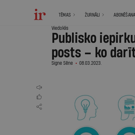
TĒMAS
ŽURNĀLI
ABONĒŠAN
Viedoklis
Publisko iepir
posts – ko darīt
Signe Sēne
08.03.2023.