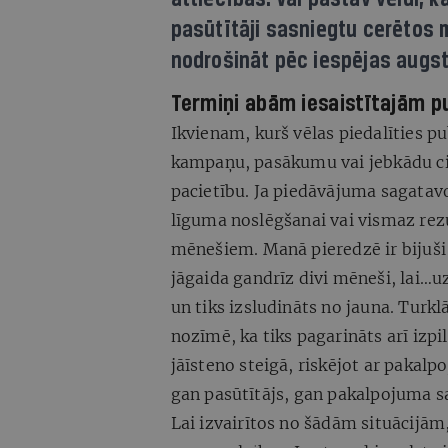
pasūtītāji sasniegtu cerētos 
nodrošināt pēc iespējas augst
Termiņi abām iesaistītajām 
Ikvienam, kurš vēlas piedalīties pu
kampaņu, pasākumu vai jebkādu cit
pacietību. Ja piedāvājuma sagatavo
līguma noslēgšanai vai vismaz rezu
mēnešiem. Manā pieredzē ir bijuši
jāgaida gandrīz divi mēneši, lai…u
un tiks izsludināts no jauna. Turkl
nozīmē, ka tiks pagarināts arī izpi
jāīsteno steigā, riskējot ar pakalp
gan pasūtītājs, gan pakalpojuma 
Lai izvairītos no šādām situācijām,