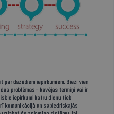
īt par dažādiem iepirkumiem. Bieži vien
ādas problēmas – kavējas termiņi vai ir
liskie iepirkumi katru dienu tiek
rī komunikācijā un sabiedriskajās
ā uzlabot šo apjomīgo sistēmu, lai