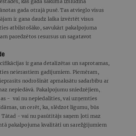
 iestādes, kas gada sākumā izsludina
ānotas gada otrajā pusē. Tas atvieglo visus
jam ir gana daudz laika izvērtēt visus
ties atbilstošāko, savukārt pakalpojuma
ktam paredzētos resursus un sagatavot
de
cifikācijas ir gana detalizētas un saprotamas,
rties neierastiem gadījumiem. Piemēram,
pieprasīts nodrošināt apmaksātu sadarbību ar
maz nepiedāvā. Pakalpojumu sniedzējiem,
jas - vai nu nepiedalīties, vai uzņemties
pildāmas, un cerēt, ka, slēdzot līgumu, būs
 Tātad - vai nu pasūtītājs saņem ļoti maz
emtā pakalpojuma kvalitāti un sarežģījumiem