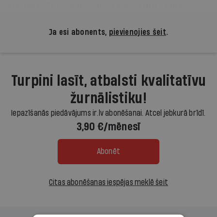
atgriezās Eiropas demokrātisko valstu saimē.
Ja esi abonents,
pievienojies šeit
.
Turpini lasīt, atbalsti kvalitatīvu
žurnālistiku!
Iepazīšanās piedāvājums ir.lv abonēšanai. Atcel jebkurā brīdī.
3,90 €/mēnesī
Abonēt
Citas abonēšanas iespējas meklē šeit