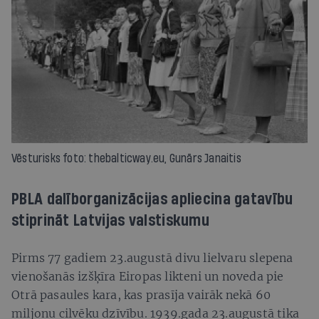
Vēsturisks foto: thebalticway.eu, Gunārs Janaitis
PBLA dalīborganizācijas apliecina gatavību
stiprināt Latvijas valstiskumu
Pirms 77 gadiem 23.augustā divu lielvaru slepena
vienošanās izšķīra Eiropas likteni un noveda pie
Otrā pasaules kara, kas prasīja vairāk nekā 60
miljonu cilvēku dzīvību. 1939.gada 23.augustā tika