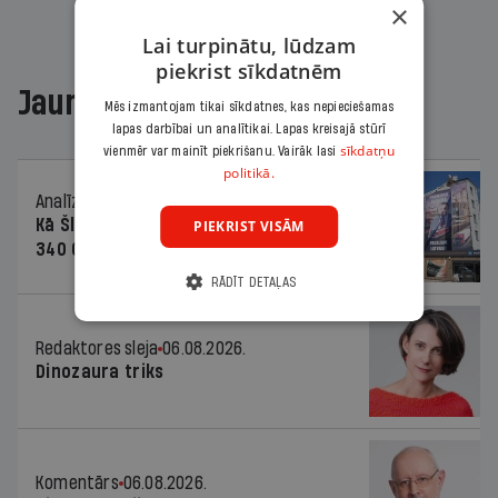
×
Lai turpinātu, lūdzam
piekrist sīkdatnēm
Jaunākajā žurnālā
Mēs izmantojam tikai sīkdatnes, kas nepieciešamas
lapas darbībai un analītikai. Lapas kreisajā stūrī
sīkdatņu
vienmēr var mainīt piekrišanu. Vairāk lasi
politikā.
Analīze
06.08.2026.
Kā Šlesera partija palika nesodīta par
PIEKRIST VISĀM
340 000 vērtu reklāmas kampaņu
RĀDĪT DETAĻAS
Redaktores sleja
06.08.2026.
Dinozaura triks
Komentārs
06.08.2026.