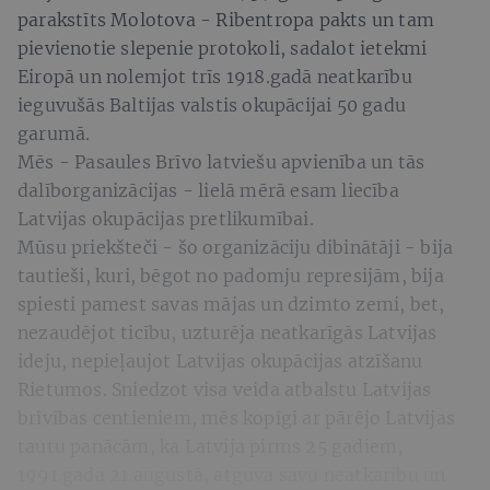
parakstīts Molotova - Ribentropa pakts un tam
pievienotie slepenie protokoli, sadalot ietekmi
Eiropā un nolemjot trīs 1918.gadā neatkarību
ieguvušās Baltijas valstis okupācijai 50 gadu
garumā.
Mēs - Pasaules Brīvo latviešu apvienība un tās
dalīborganizācijas - lielā mērā esam liecība
Latvijas okupācijas pretlikumībai.
Mūsu priekšteči - šo organizāciju dibinātāji - bija
tautieši, kuri, bēgot no padomju represijām, bija
spiesti pamest savas mājas un dzimto zemi, bet,
nezaudējot ticību, uzturēja neatkarīgās Latvijas
ideju, nepieļaujot Latvijas okupācijas atzīšanu
Rietumos. Sniedzot visa veida atbalstu Latvijas
brīvības centieniem, mēs kopīgi ar pārējo Latvijas
tautu panācām, ka Latvija pirms 25 gadiem,
1991.gada 21.augustā, atguva savu neatkarību un