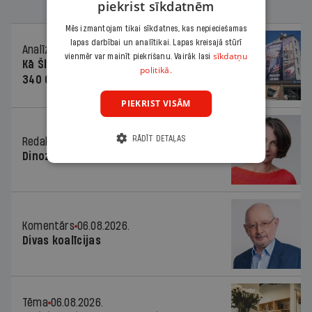
piekrist sīkdatnēm
Mēs izmantojam tikai sīkdatnes, kas nepieciešamas
lapas darbībai un analītikai. Lapas kreisajā stūrī
Analīze
06.08.2026.
sīkdatņu
vienmēr var mainīt piekrišanu. Vairāk lasi
Kā Šlesera partija palika nesodīta par
politikā.
340 000 vērtu reklāmas kampaņu
PIEKRIST VISĀM
RĀDĪT DETAĻAS
Redaktores sleja
06.08.2026.
Dinozaura triks
Komentārs
06.08.2026.
Divas koalīcijas
Tēma
06.08.2026.