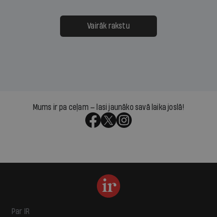
Vairāk rakstu
Mums ir pa ceļam — lasi jaunāko savā laika joslā!
Par IR