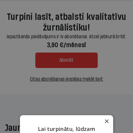
Turpini lasīt, atbalsti kvalitatīvu
žurnālistiku!
Iepazīšanās piedāvājums ir.lv abonēšanai. Atcel jebkurā brīdī.
3,90 €/mēnesī
Abonēt
Citas abonēšanas iespējas meklē šeit
×
Jaunākajā žurnālā
Lai turpinātu, lūdzam