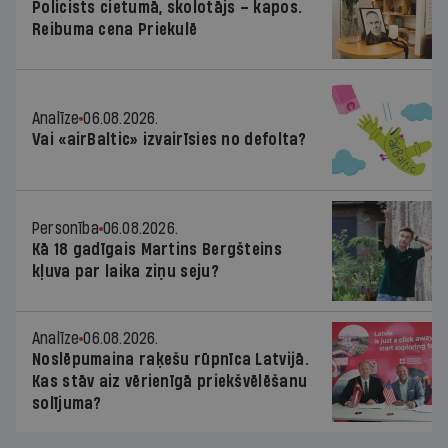
Policists cietumā, skolotājs – kapos.
Reibuma cena Priekulē
Analīze
06.08.2026.
Vai «airBaltic» izvairīsies no defolta?
Personība
06.08.2026.
Kā 18 gadīgais Martins Bergšteins
kļuva par laika ziņu seju?
Analīze
06.08.2026.
Noslēpumaina raķešu rūpnīca Latvijā.
Kas stāv aiz vērienīgā priekšvēlēšanu
solījuma?