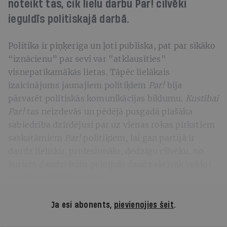
noteikt tas, cik lielu darbu Par! cilvēki
ieguldīs politiskajā darbā.
Politika ir piņķerīga un ļoti publiska, pat par sīkāko
“iznācienu” par sevi var "atklausīties"
visnepatīkamākās lietas. Tāpēc lielākais
izaicinājums jaunajiem politiķiem
Par!
bija
pārvarēt politiskās komunikācijas biklumu.
Kustībai
Par!
tas neizdevās un pēdējā pusgadā plašāka
sabiedrība dzirdējusi par uz vienas rokas pirkstiem
saskatāmiem
Par!
politiķiem, lai gan partijā ir
daudz lielisku, profesionālu, dedzīgu cilvēku, no
kuriem daudzi būtu pelnījuši daudz aktīvāk veidot
Latvijas politisko domu.
Ja esi abonents,
pievienojies šeit
.