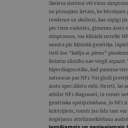
Skeleta sistēmā vēl viens simptoms
no pirmajām lietām, ko bērniņam 
tendence uz skoliozi, kas rūpīgi jā
pēc tiem vadoties, ģimenes ārsts va
simptomus, var klīniski noteikt NF1
nosūta pie klīniskā ģenētiķa. Jāpi
tieši šos “kafija ar pienu” planku
Reizēm slimību nav viegli atpazīt.
hiperdiagnostika, kad pamana vien
satraucas par NF1. Vai gluži pretē
ārstu speciālistu vidū. Nereti, lai 
atbilst NF1 diagnozei, tā tomēr neti
ģenētiska apstiprināšana, jo NF1 ir 
kritērijiem, tomēr jau līdz tam va
iespējamu attēlizmeklēšanu audzēj
Iespējamais un nepieejamais 