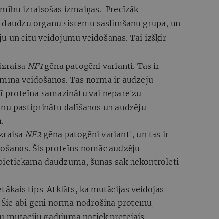
imību izraisošas izmaiņas. Precīzāk
b daudzu orgānu sistēmu saslimšanu grupa, un
u un citu veidojumu veidošanās. Tai izšķir
 izraisa
NF1
gēna patogēni varianti. Tas ir
romīna veidošanos. Tas normā ir audzēju
šī proteīna samazinātu vai nepareizu
ūnu pastiprinātu dalīšanos un audzēju
m.
izraisa
NF2
gēna patogēni varianti, un tas ir
idošanos. Šis proteīns nomāc audzēju
epietiekamā daudzumā, šūnas sāk nekontrolēti
tākais tips. Atklāts, ka mutācijas veidojas
. Šie abi gēni normā nodrošina proteīnu,
u mutāciju gadījumā notiek pretējais.