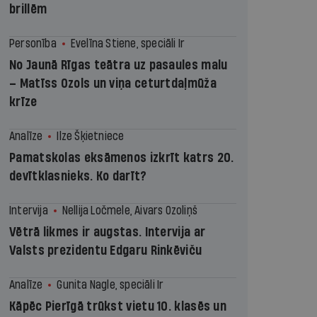
brillēm
Personība
Evelīna Stiene, speciāli Ir
No Jaunā Rīgas teātra uz pasaules malu
– Matīss Ozols un viņa ceturtdaļmūža
krīze
Analīze
Ilze Šķietniece
Pamatskolas eksāmenos izkrīt katrs 20.
devītklasnieks. Ko darīt?
Intervija
Nellija Ločmele, Aivars Ozoliņš
Vētrā likmes ir augstas. Intervija ar
Valsts prezidentu Edgaru Rinkēviču
Analīze
Gunita Nagle, speciāli Ir
Kāpēc Pierīgā trūkst vietu 10. klasēs un