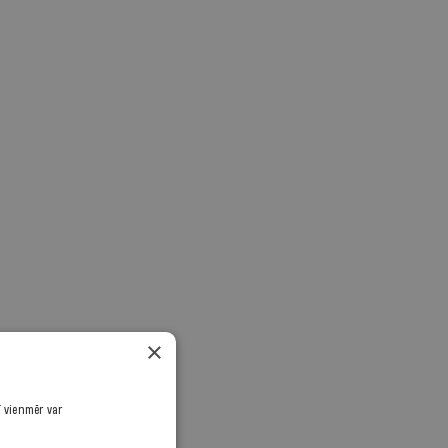
×
ī vienmēr var