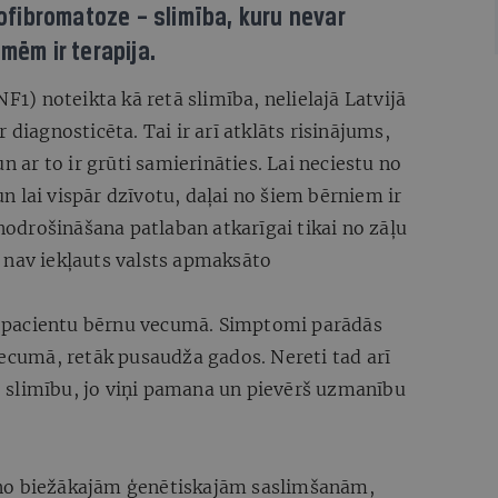
rofibromatoze – slimība, kuru nevar
mēm ir terapija.
NF1) noteikta kā retā slimība, nelielajā Latvijā
 diagnosticēta. Tai ir arī atklāts risinājums,
n ar to ir grūti samierināties. Lai neciestu no
 lai vispār dzīvotu, daļai no šiem bērniem ir
drošināšana patlaban atkarīgai tikai no zāļu
 nav iekļauts valsts apmaksāto
 pacientu bērnu vecumā. Simptomi parādās
vecumā, retāk pusaudža gados. Nereti tad arī
 slimību, jo viņi pamana un pievērš uzmanību
na no biežākajām ģenētiskajām saslimšanām,