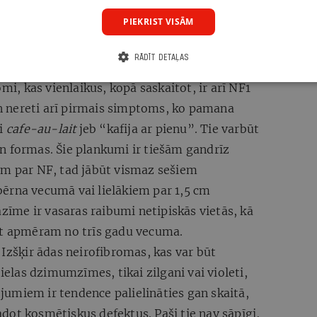
 mutācija.
PIEKRIST VISĀM
 šūnu dalīšanās un augšana, kā rezultātā
RĀDĪT DETAĻAS
abdabīgi nervu, ādas veidojumi. NF1 ir tā
mi, kas vienlaikus, kopā saskaitot, ir arī NF1
 un nereti arī pirmais simptoms, ko pamana
mi
cafe-au-lait
jeb “kafija ar pienu”. Tie varbūt
n formas. Šie plankumi ir tiešām gandrīz
am par NF, tad jābūt vismaz sešiem
ērna vecumā vai lielākiem par 1,5 cm
me ir vasaras raibumi netipiskās vietās, kā
ot apmēram no trīs gadu vecuma.
 Izšķir ādas neirofibromas, kas var būt
lielas dzimumzīmes, tikai zilgani vai violeti,
dojumiem ir tendence palielināties gan skaitā,
dot kosmētiskus defektus. Paši tie nav sāpīgi,