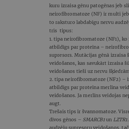
kuru izraisa gēnu patogēnas jeb sl
neirofibromatoze (NF) ir multi je
to raksturo labdabīgu nervu audzēj
trīs tipus:
1. tipa neirofibromatoze (NF1), ko
atbildīgs par proteīna – neirofib
supresors. Mutācijas gēnā izraisa 
veidošanos, kas savukārt izraisa š
veidošanos tieši uz nervu šķiedrā
2. tipa neirofibromatoze (NF2) – 
atbildīgs par proteīna merlīna ve
veidošanos. Ja merlīns veidojas n
augt.
Trešais tips ir švannomatoze. Visre
divos gēnos –
SMARCB1
un
LZTR1
audzēju supresoru veidošanos, tač