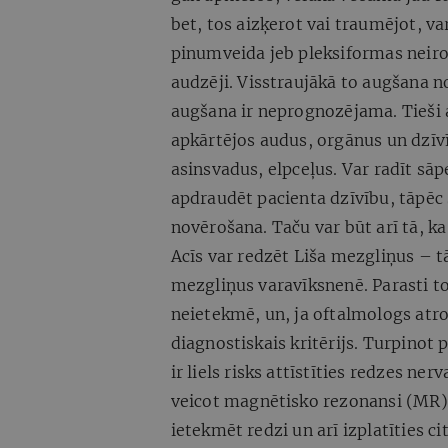
bet, tos aizķerot vai traumējot, v
pinumveida jeb pleksiformas neirofi
audzēji. Visstraujākā to augšana n
augšana ir neprognozējama. Tieši 
apkārtējos audus, orgānus un dzīvī
asinsvadus, elpceļus. Var radīt sā
apdraudēt pacienta dzīvību, tāpēc
novērošana. Taču var būt arī tā, ka
Acīs var redzēt Liša mezgliņus – 
mezgliņus varavīksnenē. Parasti tos
neietekmē, un, ja oftalmologs atrod
diagnostiskais kritērijs. Turpinot
ir liels risks attīstīties redzes ne
veicot magnētisko rezonansi (MR)
ietekmēt redzi un arī izplatīties c