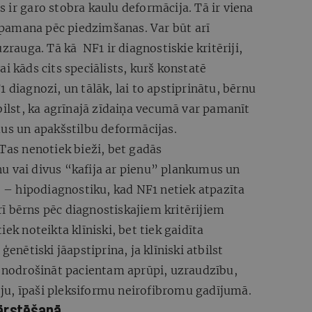
 ir garo stobra kaulu deformācija. Tā ir viena
pamana pēc piedzimšanas. Var būt arī
uzrauga. Tā kā NF1 ir diagnostiskie kritēriji,
i kāds cits speciālists, kurš konstatē
 diagnozi, un tālāk, lai to apstiprinātu, bērnu
ebilst, ka agrīnajā zīdaiņa vecumā var pamanīt
mus un apakšstilbu deformācijas.
 Tas nenotiek bieži, bet gadās
u vai divus “kafija ar pienu” plankumus un
ji – hipodiagnostiku, kad NF1 netiek atpazīta
arī bērns pēc diagnostiskajiem kritērijiem
ek noteikta klīniski, bet tiek gaidīta
ģenētiski jāapstiprina, ja klīniski atbilst
r nodrošināt pacientam aprūpi, uzraudzību,
u, īpaši pleksiformu neirofibromu gadījumā.
ārstēšanā