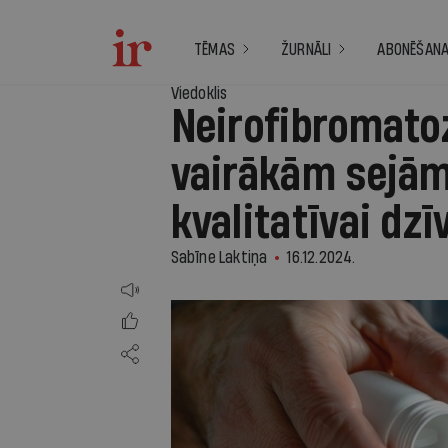
TĒMAS
ŽURNĀLI
ABONĒŠAN
Viedoklis
Neirofibromatoz
vairākām sejām
kvalitatīvai dzī
Sabīne Laktiņa
16.12.2024.