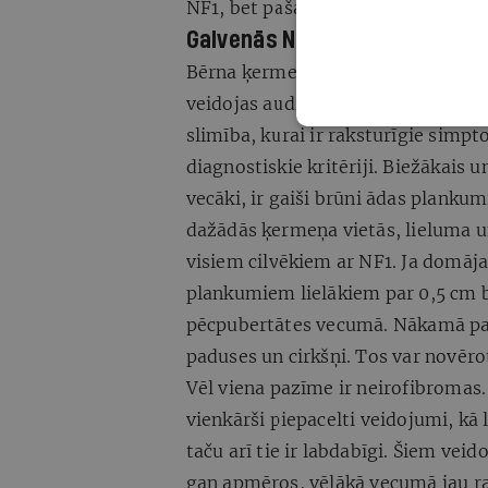
NF1, bet pašam bērnam ir radusies
Galvenās NF1 pazīmes
Bērna ķermenī notiek nekontrolēta
veidojas audzēji. Visbiežāk tie ir l
slimība, kurai ir raksturīgie simpto
diagnostiskie kritēriji. Biežākais
vecāki, ir gaiši brūni ādas planku
dažādās ķermeņa vietās, lieluma u
visiem cilvēkiem ar NF1. Ja domāj
plankumiem lielākiem par 0,5 cm b
pēcpubertātes vecumā. Nākamā pazī
paduses un cirkšņi. Tos var novēr
Vēl viena pazīme ir neirofibromas.
vienkārši piepacelti veidojumi, kā 
taču arī tie ir labdabīgi. Šiem vei
gan apmēros, vēlākā vecumā jau ra