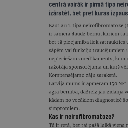
centrā vairāk ir pirmā tipa nei
izārstēt, bet pret kuras izpaus
Kaut arī 1. tipa neirofibromatoze (
ir samērā daudz bērnu, kuriem tā ir
bet tā pieejamība liek satraukties u
sāpēm vai funkciju traucējumiem un
nepieciešams medikaments, kura no
ražotāja sponsorējuma un kurš vēl
Kompensējamo zāļu sarakstā.
Latvijā mums ir apmēram 150 NF1
agrā bērnībā, dažreiz jau zīdaiņa 
kādam no vecākiem diagnosticē šo
simptomiem.
Kas ir neirofibromatoze?
Tā ir retā, bet tai pašā laikā vie