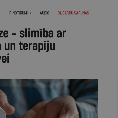
A
IR NOTIKUMI
AUDIO
OLIGARHU SARUNAS
e - slimība ar
 un terapiju
vei