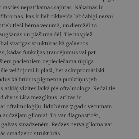
ar rasties nepatīkamas sajūtas. Nākamās ir
bromas, kas ir lieli tīklveida labdabīgi nervu
otiek tieši bērna vecumā, un diemžēl to
augšanas un plašuma dēļ. Tie nospiež
bai svarīgas struktūras kā galvenos
pes, kādas funkcijas traucējumus vai pat
 šiem pacientiem nepieciešama rūpīga
 šie veidojumi ir plaši, bet asimptomātiski.
tādus kā brūnus pigmenta punktiņus jeb
 atklāj vizītes laikā pie oftalmologa. Redzi tie
 divus Liša mezgliņus, arī tas ir
 par oftalmoloģiju, līdz bērna 7 gadu vecumam
rva audzējam gliomai. To var diagnosticēt,
 galvas smadzenēm. Redzes nerva glioma var
itās smadzeņu struktūrās.