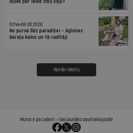
kļuva par laika ziņu seju?
Dzīve
06.08.2026.
No purva līdz paradīzei – Aglonas
Karaļa kalns un tā radītāji
Vairāk rakstu
Mums ir pa ceļam — lasi jaunāko savā laika joslā!