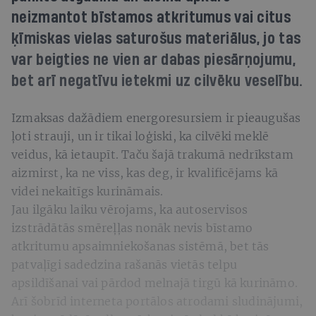
neizmantot bīstamos atkritumus vai citus
ķīmiskas vielas saturošus materiālus, jo tas
var beigties ne vien ar dabas piesārņojumu,
bet arī negatīvu ietekmi uz cilvēku veselību.
Izmaksas dažādiem energoresursiem ir pieaugušas
ļoti strauji, un ir tikai loģiski, ka cilvēki meklē
veidus, kā ietaupīt. Taču šajā trakumā nedrīkstam
aizmirst, ka ne viss, kas deg, ir kvalificējams kā
videi nekaitīgs kurināmais.
Jau ilgāku laiku vērojams, ka autoservisos
izstrādātās smēreļļas nonāk nevis bīstamo
atkritumu apsaimniekošanas sistēmā, bet tās
patvaļīgi sadedzina rašanās vietās telpu
apsildīšanai vai pārdod melnajā tirgū kā kurināmo.
Arī šobrīd interneta portālos atrodami sludinājumi,