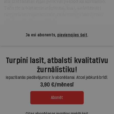
kur izstrādātās eļļas pērk vai pārdod kā kurināmo.
Taču tie ir bīstamie atkritumi, kuri, sadedzināti
nespecializētajās krāsnīs, rada smagu kaitējumu
videi un cilvēku veselībai.
Ja esi abonents,
pievienojies šeit
.
Turpini lasīt, atbalsti kvalitatīvu
žurnālistiku!
Iepazīšanās piedāvājums ir.lv abonēšanai. Atcel jebkurā brīdī.
3,90 €/mēnesī
Abonēt
Citas abonēšanas iespējas meklē šeit