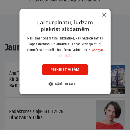
×
Lai turpinātu, lūdzam
piekrist sīkdatnēm
Mēs izmantojam tikai sīkdatnes, kas nepieciešamas
lapas darbībai un analītikai. Lapas kreisajā stūrī
Jaunākajā žurnālā
sīkdatņu
vienmēr var mainīt piekrišanu. Vairāk lasi
politikā.
PIEKRIST VISĀM
Analīze
06.08.2026.
Kā Šlesera partija palika nesodīta par
RĀDĪT DETAĻAS
340 000 vērtu reklāmas kampaņu
Redaktores sleja
06.08.2026.
Dinozaura triks