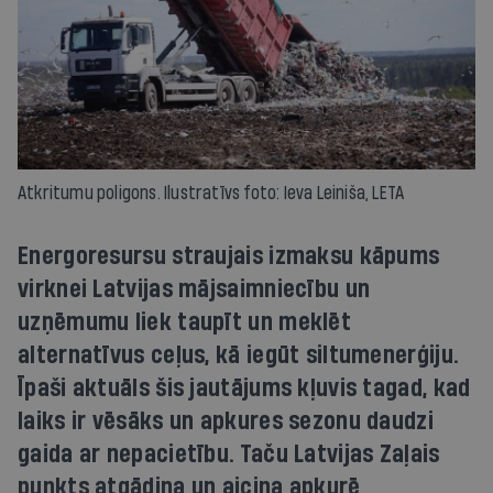
Atkritumu poligons. Ilustratīvs foto: Ieva Leiniša, LETA
Energoresursu straujais izmaksu kāpums
virknei Latvijas mājsaimniecību un
uzņēmumu liek taupīt un meklēt
alternatīvus ceļus, kā iegūt siltumenerģiju.
Īpaši aktuāls šis jautājums kļuvis tagad, kad
laiks ir vēsāks un apkures sezonu daudzi
gaida ar nepacietību. Taču Latvijas Zaļais
punkts atgādina un aicina apkurē