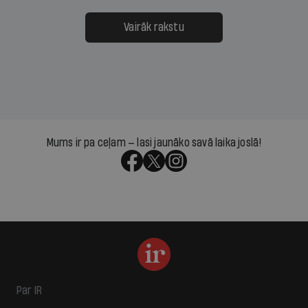
Vairāk rakstu
Mums ir pa ceļam — lasi jaunāko savā laika joslā!
Par IR