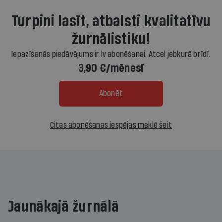
Turpini lasīt, atbalsti kvalitatīvu
žurnālistiku!
Iepazīšanās piedāvājums ir.lv abonēšanai. Atcel jebkurā brīdī.
3,90 €/mēnesī
Abonēt
Citas abonēšanas iespējas meklē šeit
Jaunākajā žurnālā