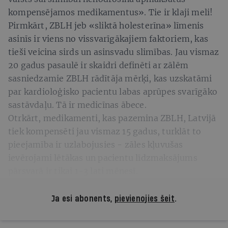
kompensējamos medikamentus». Tie ir klaji meli!
Pirmkārt, ZBLH jeb «sliktā holesterīna» līmenis
asinīs ir viens no vissvarīgākajiem faktoriem, kas
tieši veicina sirds un asinsvadu slimības. Jau vismaz
20 gadus pasaulē ir skaidri definēti ar zālēm
sasniedzamie ZBLH rādītāja mērķi, kas uzskatāmi
par kardioloģisko pacientu labas aprūpes svarīgāko
sastāvdaļu. Tā ir medicīnas ābece.
Otrkārt, medikamenti, kas pazemina ZBLH, Latvijā
tiek kompensēti jau vismaz 15 gadus, turklāt to
pieejamība ir uzlabojusies - zāles kļuvušas
ievērojami lētākas un pacientu līdzmaksājums
pārsvarā ir tikai 1-3 lati mēnesī.
Ja esi abonents,
pievienojies šeit
.