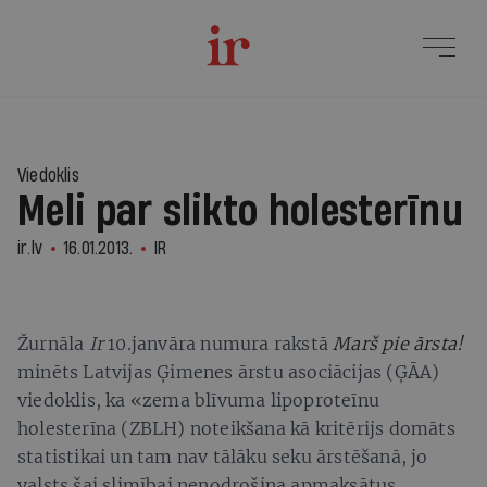
Viedoklis
Meli par slikto holesterīnu
ir.lv
16.01.2013.
IR
Žurnāla
Ir
10.janvāra numura rakstā
Marš pie ārsta!
minēts Latvijas Ģimenes ārstu asociācijas (ĢĀA)
viedoklis, ka «zema blīvuma lipoproteīnu
holesterīna (ZBLH) noteikšana kā kritērijs domāts
statistikai un tam nav tālāku seku ārstēšanā, jo
valsts šai slimībai nenodrošina apmaksātus