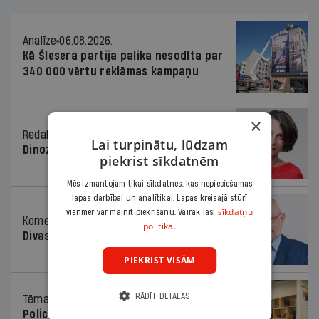
Analīze
06.08.2026.
Kā Šlesera partija palika nesodīta par
340 000 vērtu reklāmas kampaņu
×
Redaktores sleja
06.08.2026.
Lai turpinātu, lūdzam
Dinozaura triks
piekrist sīkdatnēm
Mēs izmantojam tikai sīkdatnes, kas nepieciešamas
lapas darbībai un analītikai. Lapas kreisajā stūrī
sīkdatņu
vienmēr var mainīt piekrišanu. Vairāk lasi
Komentārs
06.08.2026.
politikā.
Divas koalīcijas
PIEKRIST VISĀM
RĀDĪT DETAĻAS
Tēma
06.08.2026.
Policists cietumā, skolotājs – kapos.