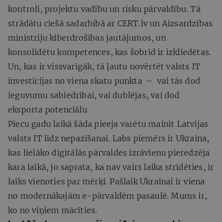
kontroli, projektu vadību un risku pārvaldību. Tā
strādātu ciešā sadarbībā ar CERT.lv un Aizsardzības
ministriju kiberdrošības jautājumos, un
konsolidētu kompetences, kas šobrīd ir izkliedētas.
Un, kas ir vissvarīgāk, tā ļautu novērtēt valsts IT
investīcijas no viena skatu punkta – vai tās dod
ieguvumu sabiedrībai, vai dublējas, vai dod
eksporta potenciālu.
Piecu gadu laikā šāda pieeja varētu mainīt Latvijas
valsts IT līdz nepazīšanai. Labs piemērs ir Ukraina,
kas lielāko digitālās pārvaldes izrāvienu pieredzēja
kara laikā, jo saprata, ka nav vairs laika strīdēties, ir
laiks vienoties par mērķi. Pašlaik Ukrainai ir viena
no modernākajām e-pārvaldēm pasaulē. Mums ir,
ko no viņiem mācīties.