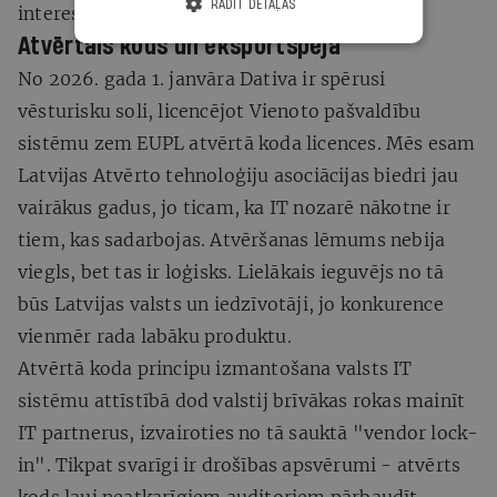
RĀDĪT DETAĻAS
interesēm.
Atvērtais kods un eksportspēja
No 2026. gada 1. janvāra Dativa ir spērusi
vēsturisku soli, licencējot Vienoto pašvaldību
sistēmu zem EUPL atvērtā koda licences. Mēs esam
Latvijas Atvērto tehnoloģiju asociācijas biedri jau
vairākus gadus, jo ticam, ka IT nozarē nākotne ir
tiem, kas sadarbojas. Atvēršanas lēmums nebija
viegls, bet tas ir loģisks. Lielākais ieguvējs no tā
būs Latvijas valsts un iedzīvotāji, jo konkurence
vienmēr rada labāku produktu.
Atvērtā koda principu izmantošana valsts IT
sistēmu attīstībā dod valstij brīvākas rokas mainīt
IT partnerus, izvairoties no tā sauktā "vendor lock-
in". Tikpat svarīgi ir drošības apsvērumi - atvērts
kods ļauj neatkarīgiem auditoriem pārbaudīt