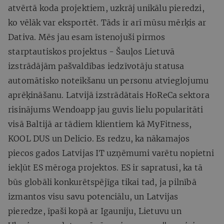
atvērtā koda projektiem, uzkrāj unikālu pieredzi,
ko vēlāk var eksportēt. Tāds ir arī mūsu mērķis ar
Dativa. Mēs jau esam īstenojuši pirmos
starptautiskos projektus - Šauļos Lietuvā
izstrādājām pašvaldības iedzīvotāju statusa
automātisko noteikšanu un personu atvieglojumu
aprēķināšanu. Latvijā izstrādātais HoReCa sektora
risinājums Wendoapp jau guvis lielu popularitāti
visā Baltijā ar tādiem klientiem kā MyFitness,
KOOL DUS un Delicio. Es redzu, ka nākamajos
piecos gados Latvijas IT uzņēmumi varētu nopietni
iekļūt ES mēroga projektos. ES ir sapratusi, ka tā
būs globāli konkurētspējīga tikai tad, ja pilnībā
izmantos visu savu potenciālu, un Latvijas
pieredze, īpaši kopā ar Igauniju, Lietuvu un