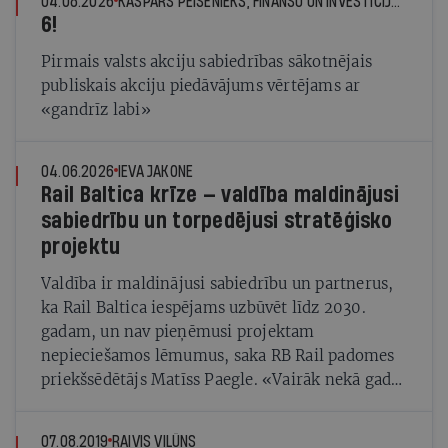
04.08.2026
KASPARS PEISENIEKS, FINANŠU UN INVESTĪCIJU EKSPERTS
6!
Pirmais valsts akciju sabiedrības sākotnējais
publiskais akciju piedāvājums vērtējams ar
«gandrīz labi»
04.06.2026
IEVA JAKONE
Rail Baltica krīze — valdība maldinājusi
sabiedrību un torpedējusi stratēģisko
projektu
Valdība ir maldinājusi sabiedrību un partnerus,
ka Rail Baltica iespējams uzbūvēt līdz 2030.
gadam, un nav pieņēmusi projektam
nepieciešamos lēmumus, saka RB Rail padomes
priekšsēdētājs Matīss Paegle. «Vairāk nekā gadu
mēs vienkārši sēžam un gaidām, nevaram
rīkoties»
07.08.2019
RAIVIS VILŪNS