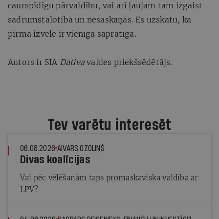
caurspīdīgu pārvaldību, vai arī ļaujam tam izgaist
sadrumstalotībā un nesaskaņās. Es uzskatu, ka
pirmā izvēle ir vienīgā saprātīgā.
Autors ir SIA
Dativa
valdes priekšsēdētājs.
Tev varētu interesēt
06.08.2026
AIVARS OZOLIŅŠ
Divas koalīcijas
Vai pēc vēlēšanām taps promaskaviska valdība ar
LPV?