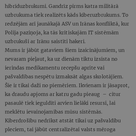
hibrīduzbrukumi. Gandrīz pirms katra militārā
uzbrukuma tiek realizēts kāds kiberuzbrukums. To
redzējām arī jaunākajā ASV un Irānas konfliktā, kur
Polija paziņoja, ka tās kritiskajām IT sistēmām
uzbrukuši ar Irānu saistīti hakeri.
Mums ir jābūt gataviem šiem izaicinājumiem, un
nevaram pieļaut, ka uz dienām tiktu izsista no
ierindas medikamentu recepšu aprite vai
pašvaldības nespētu izmaksāt algas skolotājiem.
Šie ir tikai daži no piemēriem. Ikvienam ir jāsaprot,
ka draudu apjoms ar katru gadu pieaug – citur
pasaulē tiek ieguldīti arvien lielāki resursi, lai
meklētu ievainojamības mūsu sistēmās.
Kiberdrošību nedrīkst atstāt tikai uz pašvaldību
pleciem, tai jābūt centralizētai valsts mēroga