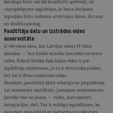
katalogā būtu vairāki kvalificēti spēlētāji, un
caurspīdīgums saglabājas, jo katrs darījums
joprojām būtu redzams atvērtajos datos. Ātrums
un drošība pieaug.
Pasūtītāja datu un izstrādes vides
suverenitāte
Ir vēl viena lieta, kas Latvijas valsts IT būtu
jāmaina – kur fiziski atrodas izstrādes un testa
vides. Šobrīd lielākā daļa šādas vides ir pie
izpildītāja uzņēmuma, jo tā ir vēsturiska prakse,
bet tai ir divas nopietnas sekas.
Pirmkārt, pasūtītājs kļūst atkarīgs no piegādātāja.
Lai nomainītu izpildītāju, jaunajam uzņēmumam
jāveido viss no jauna – vides, instrumenti,
integrācijas, dati. Tas ir milzīgs ieguldījums, ko
jaunajam piegādātājam jāatpelna no nākotnes