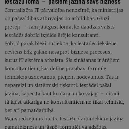
Iestāžu loma
–
pašiem jāzina savs bizness
Centralizēta IT pārvaldība nenozīmē, ka ministrijas
un pašvaldības atbrīvojas no atbildības. Gluži
pretēji – tām jāatgūst loma, ko daudzās valsts
iestādēs šobrīd izpilda ārējie konsultanti.
Šobrīd pārāk bieži notiek tā, ka iestādes iekšienē
neviens līdz galam nesaprot biznesa procesus,
kurus IT sistēma atbalsta. Šīs zināšanas ir ārējiem
konsultantiem, kas definē prasības, formulē
tehniskos uzdevumus, pieņem nodevumus. Tas ir
nepareizi un sistēmiski riskanti. Iestādei pašai
jāzina, kāpēc tā kaut ko dara un ko vajag – citādi
tā kļūst atkarīga no konsultantiem ne tikai tehniski,
bet arī pamatdarbībā.
Mans redzējums ir cits. Iestāžu darbiniekiem jāzina
pamatbizness un jāspēj formulēt vajadzības.