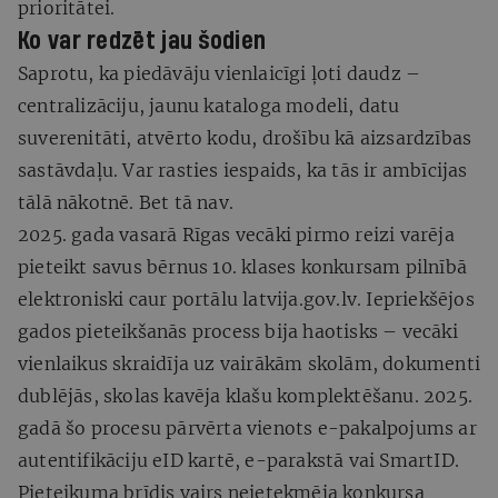
prioritātei.
Ko var redzēt jau šodien
Saprotu, ka piedāvāju vienlaicīgi ļoti daudz –
centralizāciju, jaunu kataloga modeli, datu
suverenitāti, atvērto kodu, drošību kā aizsardzības
sastāvdaļu. Var rasties iespaids, ka tās ir ambīcijas
tālā nākotnē. Bet tā nav.
2025. gada vasarā Rīgas vecāki pirmo reizi varēja
pieteikt savus bērnus 10. klases konkursam pilnībā
elektroniski caur portālu latvija.gov.lv. Iepriekšējos
gados pieteikšanās process bija haotisks – vecāki
vienlaikus skraidīja uz vairākām skolām, dokumenti
dublējās, skolas kavēja klašu komplektēšanu. 2025.
gadā šo procesu pārvērta vienots e-pakalpojums ar
autentifikāciju eID kartē, e-parakstā vai SmartID.
Pieteikuma brīdis vairs neietekmēja konkursa