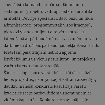
speciālistu komandu ar pārbaudāmu lomu
sadalījumu (projektu vadītāji, sistēmu analītiķi,
arhitekti, DevOps speciālisti, datu bāzu un tīkla
administratori, programmētāji visos līmeņos),
pieredzi vismaz miljonu eiro vērtu projektu
īstenošanā ar pārbaudāmām atsauksmēm un visu
darbinieku drošības pārbaudi jau iekļaušanas brīdī.
Pretī tam pasūtītājiem nebūtu apjoma
ierobežojumu uz vienu pasūtījumu, un projektus
varētu īstenot daudz straujāk.
Šāds katalogs ļautu valstij būtiski ātrāk realizēt
lielos projektus, neorganizējot katram atsevišķu,
daudzu mēnešu konkursu. Pasūtītājs varētu
izvēlēties starp pārbaudītiem uzņēmumiem ar
zināmu kapacitāti. Konkurence saglabājas, jo