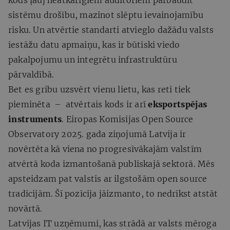
sistēmu drošību, mazinot slēptu ievainojamību
risku. Un atvērtie standarti atvieglo dažādu valsts
iestāžu datu apmaiņu, kas ir būtiski viedo
pakalpojumu un integrētu infrastruktūru
pārvaldībā.
Bet es gribu uzsvērt vienu lietu, kas reti tiek
pieminēta – atvērtais kods ir arī
eksportspējas
instruments
. Eiropas Komisijas Open Source
Observatory 2025. gada ziņojumā Latvija ir
novērtēta kā viena no progresīvākajām valstīm
atvērtā koda izmantošanā publiskajā sektorā. Mēs
apsteidzam pat valstis ar ilgstošām open source
tradīcijām. Šī pozīcija jāizmanto, to nedrīkst atstāt
novārtā.
Latvijas IT uzņēmumi, kas strādā ar valsts mēroga