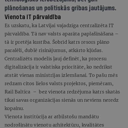
plānošanas un politiskās gribas jautājums.
Vienota IT pārvaldība
Es uzskatu, ka Latvijai vajadzīga centralizēta IT
pārvaldība. Tā nav valsts aparāta paplašināšana –
tā ir pretēja kustība. Šobrīd katrs resors plāno
paralēli, dublē risinājumus, atkārto kļūdas.
Centralizēts modelis ļauj definēt, ka procesu
digitalizācija ir valstiska prioritāte, ko nedrīkst
atstāt vienas ministrijas izlemšanai. To pašu mēs
redzam citos lielos valsts projektos, piemēram,
Rail Baltica – bez vienota redzējuma katrs skatās
tikai savas organizācijas sienās un neviens neredz
kopainu.
Vienota institūcija ar atbilstošu mandātu
nodrošinātu vienotu arhitektūru, kvalitātes