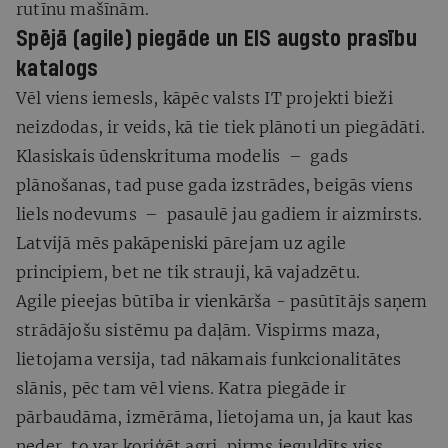
rutīnu mašīnām.
Spējā (agile) piegāde un EIS augsto prasību
katalogs
Vēl viens iemesls, kāpēc valsts IT projekti bieži
neizdodas, ir veids, kā tie tiek plānoti un piegādāti.
Klasiskais ūdenskrituma modelis – gads
plānošanas, tad puse gada izstrādes, beigās viens
liels nodevums – pasaulē jau gadiem ir aizmirsts.
Latvijā mēs pakāpeniski pārejam uz agile
principiem, bet ne tik strauji, kā vajadzētu.
Agile pieejas būtība ir vienkārša - pasūtītājs saņem
strādājošu sistēmu pa daļām. Vispirms maza,
lietojama versija, tad nākamais funkcionalitātes
slānis, pēc tam vēl viens. Katra piegāde ir
pārbaudāma, izmērāma, lietojama un, ja kaut kas
neder, to var koriģēt agri, pirms ieguldīts viss