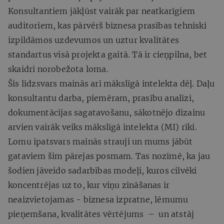
Konsultantiem jākļūst vairāk par neatkarīgiem
auditoriem, kas pārvērš biznesa prasības tehniski
izpildāmos uzdevumos un uztur kvalitātes
standartus visā projekta gaitā. Tā ir cieņpilna, bet
skaidri norobežota loma.
Šis līdzsvars mainās arī mākslīgā intelekta dēļ. Daļu
konsultantu darba, piemēram, prasību analīzi,
dokumentācijas sagatavošanu, sākotnējo dizainu
arvien vairāk veiks mākslīgā intelekta (MI) rīki.
Lomu īpatsvars mainās strauji un mums jābūt
gataviem šim pārejas posmam. Tas nozīmē, ka jau
šodien jāveido sadarbības modeļi, kuros cilvēki
koncentrējas uz to, kur viņu zināšanas ir
neaizvietojamas - biznesa izpratne, lēmumu
pieņemšana, kvalitātes vērtējums – un atstāj