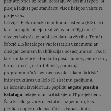
pamatojoties uz reālu lietotāju vajadzību izpēti. Šī
pieeja jākļūst par standartu visos lielajos valsts IT
projektos.
Latvijas Elektronisko iepirkumu sistēma (EIS) ļoti
labi ļauj agile pieeju realizēt caurspīdīgi un, tās
dizains balstās uz publisko datu atvērtību. Tomēr
šobrīd EIS katalogos var iestāties uzņēmumi ar
diezgan zemiem kvalifikācijas nosacījumiem. Tas ir
labi konkurencei standarta pasūtījumos, piemēram,
biroja precēs, datortehnikā, parastajā
programmatūrā, bet tas nav pietiekami kritiskās
infrastruktūras un lielo IT sistēmu gadījumā.
Es ierosinu izveidot EIS papildu
augsto prasību
katalogu
lielajiem un kritiskajiem IT projektiem.
Šajā katalogā varētu iestāties uzņēmumi, kas
pierāda nopietnu kapacitāti - vismaz simts