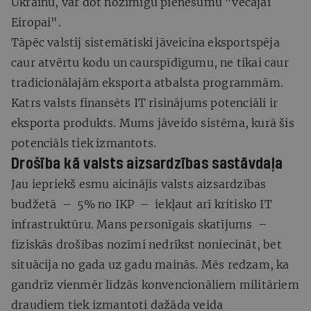
Ukrainu, var dot nozīmīgu pienesumu "vecajai
Eiropai".
Tāpēc valstij sistemātiski jāveicina eksportspēja
caur atvērtu kodu un caurspīdīgumu, ne tikai caur
tradicionālajām eksporta atbalsta programmām.
Katrs valsts finansēts IT risinājums potenciāli ir
eksporta produkts. Mums jāveido sistēma, kurā šis
potenciāls tiek izmantots.
Drošība kā valsts aizsardzības sastāvdaļa
Jau iepriekš esmu aicinājis valsts aizsardzības
budžetā – 5% no IKP – iekļaut arī kritisko IT
infrastruktūru. Mans personīgais skatījums –
fiziskās drošības nozīmi nedrīkst noniecināt, bet
situācija no gada uz gadu mainās. Mēs redzam, ka
gandrīz vienmēr līdzās konvencionāliem militāriem
draudiem tiek izmantoti dažāda veida