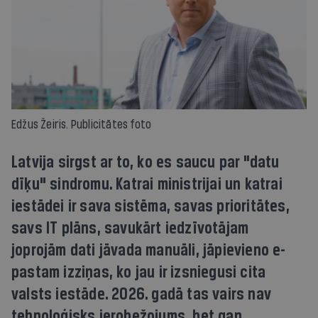
Edžus Žeiris. Publicitātes foto
Latvija sirgst ar to, ko es saucu par "datu
dīķu" sindromu. Katrai ministrijai un katrai
iestādei ir sava sistēma, savas prioritātes,
savs IT plāns, savukārt iedzīvotājam
joprojām dati jāvada manuāli, jāpievieno e-
pastam izziņas, ko jau ir izsniegusi cita
valsts iestāde. 2026. gadā tas vairs nav
tehnoloģisks ierobežojums, bet gan