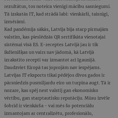
rezultātus, tos noteica vienīgi mācību sasniegumi.
Tā izskatās IT, kad strādā labi: vienkārši, taisnīgi,
izmērāmi.
Kad pandēmija sākās, Latvija bija starp pirmajām
valstīm, kas pieslēdzās QR sertifikāta vienotajai
sistēmai visā ES. E-receptes Latvijā jau ir tik
ikdienišķas un vairs nav jādomā, kā Latvijā
izrakstīto recepti var izmantot arī Igaunijā.
Daudzviet Eiropā tas joprojām nav iespējams.
Latvijas IT eksports tikai pēdējos divos gados ir
pārsniedzis pusmiljardu eiro un turpina augt. Tā ir
nozare, kas spēj nest valstij gan ekonomisko
vērtību, gan starptautisku reputāciju. Mūsu izvēle
šobrīd ir vienkārša - vai mēs šo potenciālu
izmantojam ar centralizētu, profesionālu,