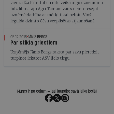
vienradža Printful un citu veiksmīgu uzņēmumu
līdzdibinātāju Agri Tamani vairs neinteresējot
uzņēmējdarbība ar mērķi tikai pelnīt. Viņš
iegulda dzimto Cēsu vecpilsētas atjaunošanā
05.12.2018
JĀNIS BERGS
Par stikla griestiem
Uzņēmējs Jānis Bergs raksta par savu pieredzi,
turpinot iekarot ASV lielo tirgu
Mums ir pa ceļam — lasi jaunāko savā laika joslā!