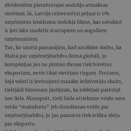
dividendēm piemērotajai nodokļu atmaksas
sistēmai. Jā, Latvijā reinvestētai peļņai ir 0%
uzņēmumu ienākuma nodokļa likme, kas savukārt
ir ļoti labs modelis startapiem un augošiem
uzņēmumiem.
Tas, ko uzreiz pamanījām, kad uzsākām darbu, ka
Maltā par uzņēmējdarbību domā globāli, jo
kompānijas jau no pirmās dienas tiek būvētas
eksportam, nevis tikai vietējam tirgum. Protams,
šajā valstī ir ievērojami mazāks iedzīvotāju skaits,
tādējādi biznesam jārēķinās, ka iekšējais patēriņš
nav liels. Manuprāt, tieši šāda attieksme veido sava
veida “maindsetu” jeb domāšanas veidu par
uzņēmējdarbību, jo jau pamatos tiek ielikta ideja
par eksportu.