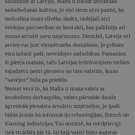
Salīdzinot ar Latviju, Maltā ir daudz izteiktāka
sadarbošanās kultūra, jo visi viens otru pazīst, ko
nodrošina mazs cilvēku skaits, tādējādi ātri
veidojas partnerības un kontakti, kas palīdzēja arī
mums attīstīt savu uzņēmumu. Diemžēl, Latvijā vēl
arvien var just viensētnieka domāšanu, jo gribam
visu izdarīt paši, neveidojot sadarbības. Pamazām
šī pieeja mainās, taču Latvijas iedzīvotājiem tiešām
vajadzētu ņemt piemēru no tām valstīm, kuras
“savējos” bīda pa priekšu.
Ņemot vērā to, ka Malta ir maza valsts ar
ierobežotu darbaspēku, valsts pārvalde daudz
agresīvāk piesaista ārvalstu uzņēmējus, jo īpaši
tādās jomās kā informāciju tehnoloģijas, fintech un
iGaming industrijas. Tas nozīmē, ka mērķtiecīgi
tiek strādāts pie tā, lai šajā valstī būtu augstas