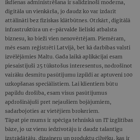
ikdienas administrēšana ir salīdzinoši moderna,
digitāla un vienkārša, jo daudz ko var izdarīt
attālināti bez fiziskas klātbūtnes. Otrkārt, digitālā
infrastruktūra un e-pārvalde lieliski atbalsta
biznesu, ko bieži vien nenovērtējam. Piemēram,
mēs esam reģistrēti Latvijā, bet kā darbības valsti
izvēlējāmies Maltu. Gada laikā aplikācijai esam
piesaistījuši 25 tūkstošus interesentus, nodrošinot
vairāku desmitu pasūtījumu izpildi ar aptuveni 100
uzkopšanas speciālistiem. Lai klientiem būtu
papildu drošība, esam visus pasūtījumus
apdrošinājuši pret nejaušiem bojājumiem,
sadarbojoties ar vietējiem brokeriem.
Tāpat pie mums ir spēcīga tehniskā un IT izglītības
bāze, jo uz vienu iedzīvotāju ir daudz talantīgu
izstrādātāju, dizaineru un produktu cilvēku, kas ir