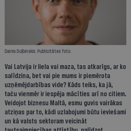
Dainis Duļbinskis. Publicitātes foto.
Vai Latvija ir liela vai maza, tas atkarīgs, ar ko
salīdzina, bet vai pie mums ir piemērota
uzņēmējdarbības vide? Kāds teiks, ka jā,
taču vienmēr ir iespēja mācīties arī no citiem.
Veidojot biznesu Maltā, esmu guvis vairākas
atziņas par to, kādi uzlabojumi būtu ieviešami
un kā valsts sektoram veicināt
tautsaimniecības attīstību, palīdzot