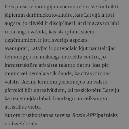
liels pluss tehnoloģiju uzņēmumiem. Vēl noteikti
jāpiemin darbinieku kvalitāte, kas Latvijā ir ļoti
augsta, jo cilvēki ir disciplinēti, ātri mācās un labi
runā angļu valodā, kas starptautiskiem
uzņēmumiem ir ļoti svarīgs aspekts.
Manuprāt, Latvijai ir potenciāls kļūt par Baltijas
tehnoloģiju un mākslīgā intelekta centru, jo
infrastruktūra atbalsta talantu darbu, kas pie
mums vēl nemaksā tik daudz, kā citās Eiropas
valstīs. Aicinu lēmumu pieņēmējus un valsts
pārvaldi būt agresīvākiem, lai pozicionētu Latviju
kā uzņēmējdarbībai draudzīgu un veiksmīgu
attīstības vietu.
Autors ir uzkopšanas servisa
Rozie APP
īpašnieks
un izveidotājs.