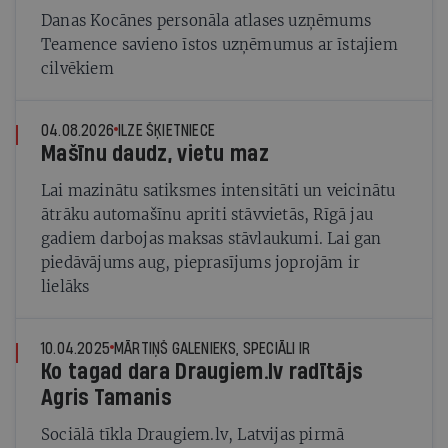
Danas Kocānes personāla atlases uzņēmums
Teamence savieno īstos uzņēmumus ar īstajiem
cilvēkiem
04.08.2026
ILZE ŠĶIETNIECE
Mašīnu daudz, vietu maz
Lai mazinātu satiksmes intensitāti un veicinātu
ātrāku automašīnu apriti stāvvietās, Rīgā jau
gadiem darbojas maksas stāvlaukumi. Lai gan
piedāvājums aug, pieprasījums joprojām ir
lielāks
10.04.2025
MĀRTIŅŠ GALENIEKS, SPECIĀLI IR
Ko tagad dara Draugiem.lv radītājs
Agris Tamanis
Sociālā tīkla Draugiem.lv, Latvijas pirmā