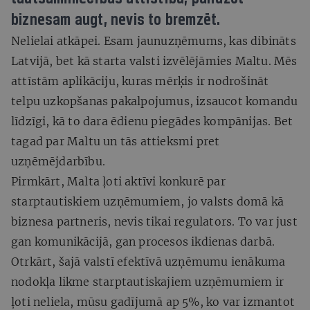
biznesam augt, nevis to bremzēt.
Nelielai atkāpei. Esam jaunuzņēmums, kas dibināts
Latvijā, bet kā starta valsti izvēlējāmies Maltu. Mēs
attīstām aplikāciju, kuras mērķis ir nodrošināt
telpu uzkopšanas pakalpojumus, izsaucot komandu
līdzīgi, kā to dara ēdienu piegādes kompānijas. Bet
tagad par Maltu un tās attieksmi pret
uzņēmējdarbību.
Pirmkārt, Malta ļoti aktīvi konkurē par
starptautiskiem uzņēmumiem, jo valsts domā kā
biznesa partneris, nevis tikai regulators. To var just
gan komunikācijā, gan procesos ikdienas darbā.
Otrkārt, šajā valstī efektīvā uzņēmumu ienākuma
nodokļa likme starptautiskajiem uzņēmumiem ir
ļoti neliela, mūsu gadījumā ap 5%, ko var izmantot