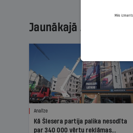
Mēs izmantoj
Jaunākajā žurnālā
Analīze
Kā Šlesera partija palika nesodīta
par 340 000 vērtu reklāmas