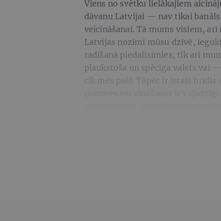
Viens no svētku lielākajiem aici
dāvanu Latvijai — nav tikai banāls
veicināšanai. Tā mums visiem, arī m
Latvijas nozīmi mūsu dzīvē, ieguld
radīšanā piedalīsimies, tik arī mum
plaukstoša un spēcīga valsts vai 
cik mēs paši. Tāpēc ir īstais brīdi
prasmes vai zināšanas ir vajadzīgi
cits neizdarīs, neuzdāvinās un ne