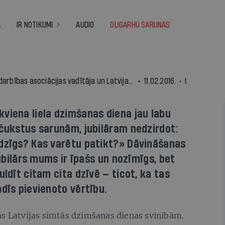
A
IR NOTIKUMI
AUDIO
OLIGARHU SARUNAS
Madara Peipiņa, Latvijas Sociālās uzņēmējdarbības asociācijas vadītāja un Latvijas simtgades radošās padomes locekle
11.02.2016.
IR
viena liela dzimšanas diena jau labu
sčukstus sarunām, jubilāram nedzirdot:
adzīgs? Kas varētu patikt?» Dāvināšanas
jubilārs mums ir īpašs un nozīmīgs, bet
uldīt citam cita dzīvē — ticot, ka tas
dīs pievienoto vērtību.
ās Latvijas simtās dzimšanas dienas svinībām.