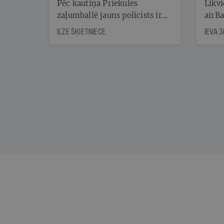
Pēc kautiņa Priekules
Likvi
zaļumballē jauns policists ir
airBa
nonācis cietumā, bet
oblig
ILZE ŠĶIETNIECE
IEVA 
cienījams pedagogs — kapos.
šone
Tik traģiska ir izrādījusies
lemša
divu promiļu reibuma cena
draud
sama
kas j
pirm
augus