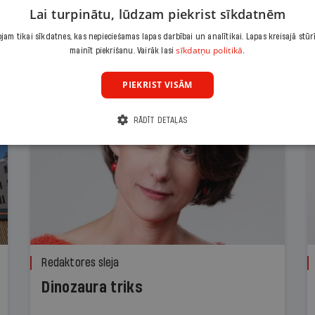
Lai turpinātu, lūdzam piekrist sīkdatnēm
am tikai sīkdatnes, kas nepieciešamas lapas darbībai un analītikai. Lapas kreisajā stūr
sīkdatņu politikā.
mainīt piekrišanu. Vairāk lasi
PIEKRIST VISĀM
RĀDĪT DETAĻAS
Redaktores sleja
Dinozaura triks