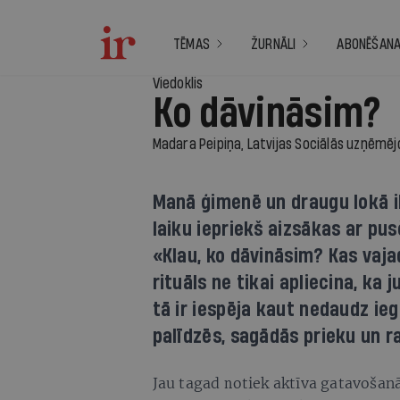
TĒMAS
ŽURNĀLI
ABONĒŠAN
Viedoklis
Ko dāvināsim?
Manā ģimenē un draugu lokā ik
laiku iepriekš aizsākas ar pu
«Klau, ko dāvināsim? Kas vaj
rituāls ne tikai apliecina, ka 
tā ir iespēja kaut nedaudz ieg
palīdzēs, sagādās prieku un ra
Jau tagad notiek aktīva gatavošan