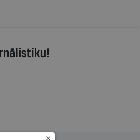
rnālistiku!
.
×