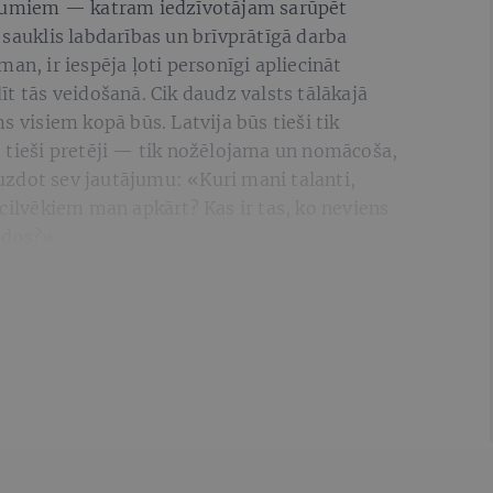
nājumiem — katram iedzīvotājam sarūpēt
 sauklis labdarības un brīvprātīgā darba
an, ir iespēja ļoti personīgi apliecināt
īt tās veidošanā. Cik daudz valsts tālākajā
s visiem kopā būs. Latvija būs tieši tik
— tieši pretēji — tik nožēlojama un nomācoša,
s uzdot sev jautājumu: «Kuri mani talanti,
 cilvēkiem man apkārt? Kas ir tas, ko neviens
iedos?»