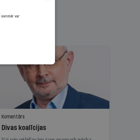
ī vienmēr var
Komentārs
Divas koalīcijas
Vai pēc vēlēšanām taps promaskaviska