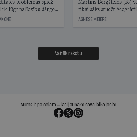
ditātes problēmas spiež
Martins Bergšteins (18) v
ltic lūgt palīdzību dārgo
tikai sāks studēt ģeogrāfi
āciju turētājiem, taču
bet viņa sacītajam jau uzt
JAKONE
AGNESE MEIERE
dēļ nebija kvoruma
tūkstošiem laika ziņu ska
nai. Vai lidsabiedrībai
Latvijā. Aiz dažām minū
 defolts, ja tā nespēs
televīzijas ēterā ir 11 gadi
ksāt augstos procentus,
uzcītīga darba, mammas
āpārskaita jau trīs dienas
atbalsts un drosme turpi
Vairāk rakstu
s nākamās sapulces
meteovērojumus arī tad, 
ta vidū?
šķiet, ka tie nevienam na
vajadzīgi
Mums ir pa ceļam — lasi jaunāko savā laika joslā!