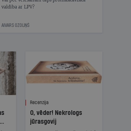
valdība ar LPV?
AIVARS OZOLIŅŠ
Recenzija
ns
O, vēder! Nekrologs
jūrasgovij