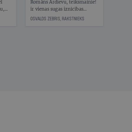
ēl
Romāns Ardievu, teiksmainie!
ju,
ir vienas sugas iznīcības
icas
traģiskais stāsts
OSVALDS ZEBRIS, RAKSTNIEKS
tītāju
tēm
nāt
kad
v