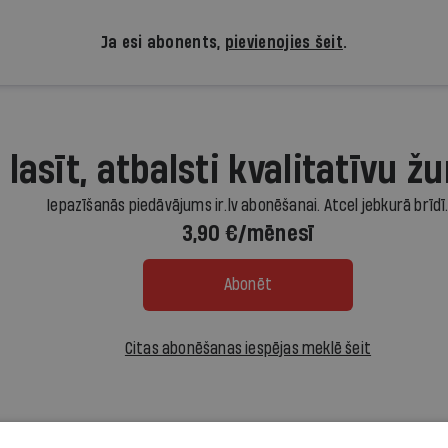
Ja esi abonents,
pievienojies šeit
.
 lasīt, atbalsti kvalitatīvu žu
Iepazīšanās piedāvājums ir.lv abonēšanai. Atcel jebkurā brīdī
3,90 €/mēnesī
Abonēt
Citas abonēšanas iespējas meklē šeit