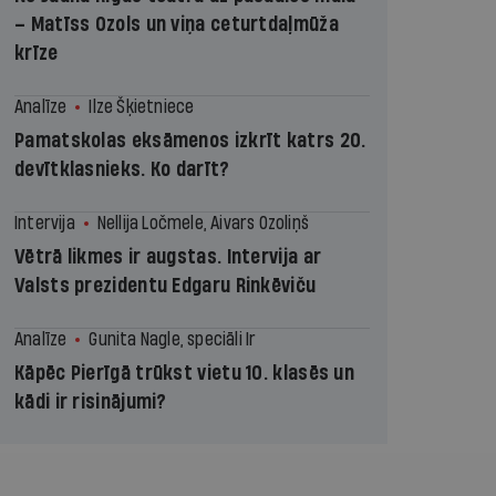
– Matīss Ozols un viņa ceturtdaļmūža
krīze
Analīze
Ilze Šķietniece
Pamatskolas eksāmenos izkrīt katrs 20.
devītklasnieks. Ko darīt?
Intervija
Nellija Ločmele, Aivars Ozoliņš
Vētrā likmes ir augstas. Intervija ar
Valsts prezidentu Edgaru Rinkēviču
Analīze
Gunita Nagle, speciāli Ir
Kāpēc Pierīgā trūkst vietu 10. klasēs un
kādi ir risinājumi?