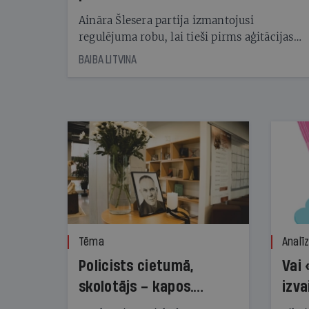
kampaņu
Aināra Šlesera partija izmantojusi
regulējuma robu, lai tieši pirms aģitācijas
starta izreklamētos par summu, kas
BAIBA LITVINA
pārsniedz trešdaļu no likumīgi atļautajiem
kampaņas tēriņiem. KNAB pārkāpumus
nekonstatē
Tēma
Analī
Policists cietumā,
Vai 
skolotājs – kapos.
izva
Reibuma cena Priekulē