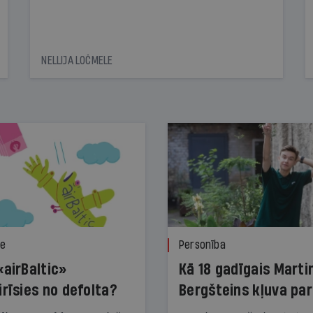
NELLIJA LOČMELE
ze
Personība
«airBaltic»
Kā 18 gadīgais Marti
irīsies no defolta?
Bergšteins kļuva par
laika ziņu seju?