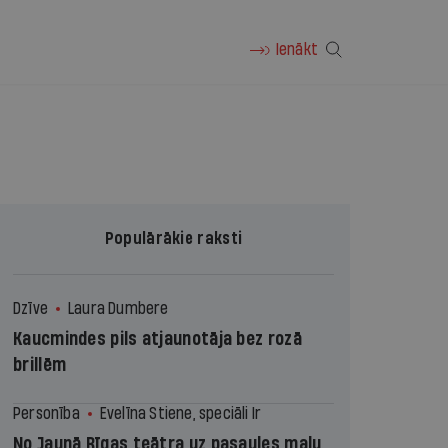
Ienākt
Populārākie raksti
Dzīve
Laura Dumbere
Kaucmindes pils atjaunotāja bez rozā
brillēm
Personība
Evelīna Stiene, speciāli Ir
No Jaunā Rīgas teātra uz pasaules malu