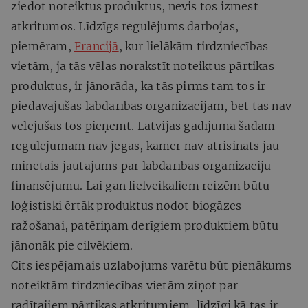
ziedot noteiktus produktus, nevis tos izmest
atkritumos. Līdzīgs regulējums darbojas,
piemēram,
Francijā
, kur lielākām tirdzniecības
vietām, ja tās vēlas norakstīt noteiktus pārtikas
produktus, ir jānorāda, ka tās pirms tam tos ir
piedāvājušas labdarības organizācijām, bet tās nav
vēlējušās tos pieņemt. Latvijas gadījumā šādam
regulējumam nav jēgas, kamēr nav atrisināts jau
minētais jautājums par labdarības organizāciju
finansējumu. Lai gan lielveikaliem reizēm būtu
loģistiski ērtāk produktus nodot biogāzes
ražošanai, patēriņam derīgiem produktiem būtu
jānonāk pie cilvēkiem.
Cits iespējamais uzlabojums varētu būt pienākums
noteiktām tirdzniecības vietām ziņot par
radītajiem pārtikas atkritumiem, līdzīgi kā tas ir