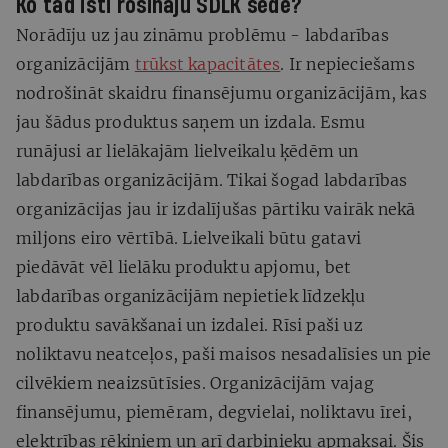
Ko tad īsti rosināju SDLK sēdē?
Norādīju uz jau zināmu problēmu - labdarības
organizācijām
trūkst kapacitātes
. Ir nepieciešams
nodrošināt skaidru finansējumu organizācijām, kas
jau šādus produktus saņem un izdala. Esmu
runājusi ar lielākajām lielveikalu ķēdēm un
labdarības organizācijām. Tikai šogad labdarības
organizācijas jau ir izdalījušas pārtiku vairāk nekā
miljons eiro vērtībā. Lielveikali būtu gatavi
piedāvāt vēl lielāku produktu apjomu, bet
labdarības organizācijām nepietiek līdzekļu
produktu savākšanai un izdalei. Rīsi paši uz
noliktavu neatceļos, paši maisos nesadalīsies un pie
cilvēkiem neaizsūtīsies. Organizācijām vajag
finansējumu, piemēram, degvielai, noliktavu īrei,
elektrības rēķiniem un arī darbinieku apmaksai. Šis