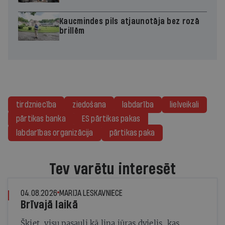
Kaucmindes pils atjaunotāja bez rozā
brillēm
tirdzniecība
ziedošana
labdarība
lielveikali
pārtikas banka
ES pārtikas pakas
labdarības organizācija
pārtikas paka
Tev varētu interesēt
04.08.2026
MARIJA LESKAVNIECE
Brīvajā laikā
Šķiet, visu pasauli kā lina jūras dvielis, kas