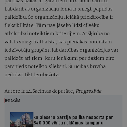
pārtikas pakas ar garantētu un stabilu saturu.
Labdarības organizāciju loma ir sniegt papildus
palīdzību. Šo organizāciju lielākā priekšrocība ir
fleksibilitāte. Tām nav jāseko līdzi cilvēku
atbilstībai noteiktiem kritērijiem. Atšķirībā no
valsts sniegtā atbalsta, kas pienākas noteiktām
iedzīvotāju grupām, labdarbības organizācijas var
palīdzēt arī tiem, kuru ienākumi par dažiem eiro
pārsniedz noteikto slieksni. Šī rīcības brīvība
nedrīkst tikt ierobežota.
Autore ir 14.Saeimas deputāte,
Progresīvie
IESAKĀM
Kā Šlesera partija palika nesodīta par
340 000 vērtu reklāmas kampaņu