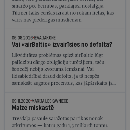
smaržo pēc bērnības, pārklājusi nostalģija.
Tikmēr laiks cenšas izraut no rokām lietas, kas
vairs nav piederīgas mūsdienām
06.08.2026
IEVA JAKONE
Vai «airBaltic» izvairīsies no defolta?
Likviditātes problēmas spiež airBaltic lūgt
palīdzību dārgo obligāciju turētājiem, taču
šonedēļ nebija kvoruma lemšanai. Vai
lidsabiedrībai draud defolts, ja tā nespēs
samaksāt augstos procentus, kas jāpārskaita jau
trīs dienas pirms nākamās sapulces augusta
vidū?
09.11.2020
MARIJA LESKAVNIECE
Maize miskastē
Trešdaļa pasaulē saražotās pārtikas nonāk
atkritumos — katru gadu 1,3 miljardi tonnu.