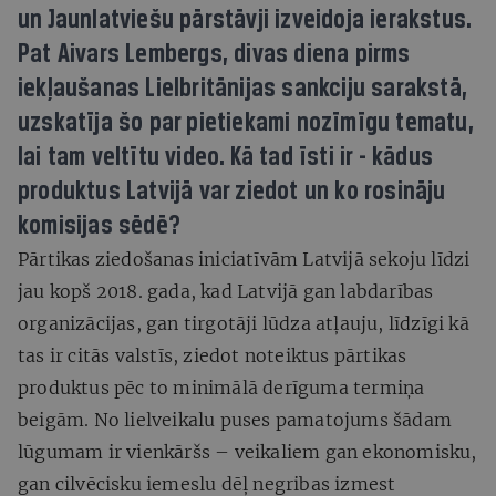
un Jaunlatviešu pārstāvji izveidoja ierakstus.
Pat Aivars Lembergs, divas diena pirms
iekļaušanas Lielbritānijas sankciju sarakstā,
uzskatīja šo par pietiekami nozīmīgu tematu,
lai tam veltītu video. Kā tad īsti ir - kādus
produktus Latvijā var ziedot un ko rosināju
komisijas sēdē?
Pārtikas ziedošanas iniciatīvām Latvijā sekoju līdzi
jau kopš 2018. gada, kad Latvijā gan labdarības
organizācijas, gan tirgotāji lūdza atļauju, līdzīgi kā
tas ir citās valstīs, ziedot noteiktus pārtikas
produktus pēc to minimālā derīguma termiņa
beigām. No lielveikalu puses pamatojums šādam
lūgumam ir vienkāršs – veikaliem gan ekonomisku,
gan cilvēcisku iemeslu dēļ negribas izmest