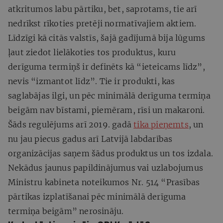
atkritumos labu pārtiku, bet, saprotams, tie arī
nedrīkst rīkoties pretēji normatīvajiem aktiem.
Līdzīgi kā citās valstīs, šajā gadījumā bija lūgums
ļaut ziedot lielākoties tos produktus, kuru
derīguma termiņš ir definēts kā “ieteicams līdz”,
nevis “izmantot līdz”. Tie ir produkti, kas
saglabājas ilgi, un pēc minimālā derīguma termiņa
beigām nav bīstami, piemēram, rīsi un makaroni.
Šāds regulējums arī 2019. gadā
tika pieņemts
, un
nu jau piecus gadus arī Latvijā labdarības
organizācijas saņem šādus produktus un tos izdala.
Nekādus jaunus papildinājumus vai uzlabojumus
Ministru kabineta noteikumos Nr. 514 “Prasības
pārtikas izplatīšanai pēc minimālā derīguma
termiņa beigām” nerosināju.