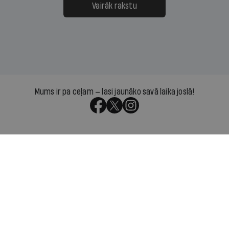
Vairāk rakstu
Mums ir pa ceļam — lasi jaunāko savā laika joslā!
Par IR