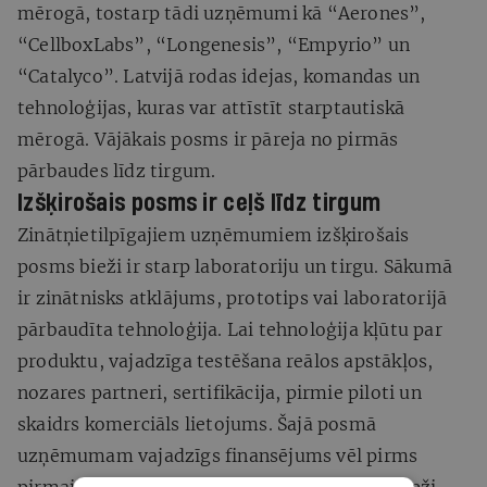
mērogā, tostarp tādi uzņēmumi kā “Aerones”,
“CellboxLabs”, “Longenesis”, “Empyrio” un
“Catalyco”. Latvijā rodas idejas, komandas un
tehnoloģijas, kuras var attīstīt starptautiskā
mērogā. Vājākais posms ir pāreja no pirmās
pārbaudes līdz tirgum.
Izšķirošais posms ir ceļš līdz tirgum
Zinātņietilpīgajiem uzņēmumiem izšķirošais
posms bieži ir starp laboratoriju un tirgu. Sākumā
ir zinātnisks atklājums, prototips vai laboratorijā
pārbaudīta tehnoloģija. Lai tehnoloģija kļūtu par
produktu, vajadzīga testēšana reālos apstākļos,
nozares partneri, sertifikācija, pirmie piloti un
skaidrs komerciāls lietojums. Šajā posmā
uzņēmumam vajadzīgs finansējums vēl pirms
pirmajiem ieņēmumiem. Privātie investori bieži