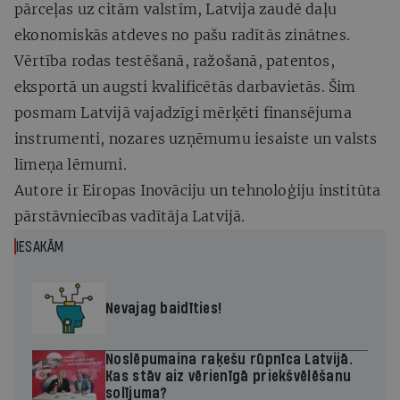
pārceļas uz citām valstīm, Latvija zaudē daļu
ekonomiskās atdeves no pašu radītās zinātnes.
Vērtība rodas testēšanā, ražošanā, patentos,
eksportā un augsti kvalificētās darbavietās. Šim
posmam Latvijā vajadzīgi mērķēti finansējuma
instrumenti, nozares uzņēmumu iesaiste un valsts
līmeņa lēmumi.
Autore ir Eiropas Inovāciju un tehnoloģiju institūta
pārstāvniecības vadītāja Latvijā.
IESAKĀM
Nevajag baidīties!
Noslēpumaina raķešu rūpnīca Latvijā.
Kas stāv aiz vērienīgā priekšvēlēšanu
solījuma?