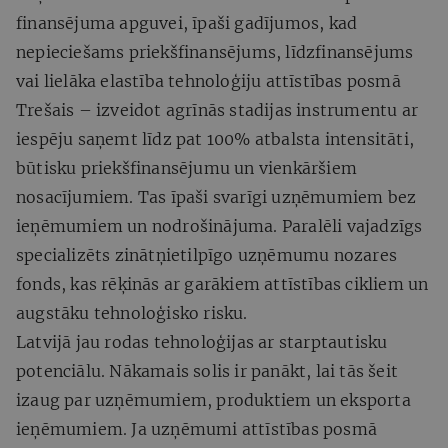
finansējuma apguvei, īpaši gadījumos, kad
nepieciešams priekšfinansējums, līdzfinansējums
vai lielāka elastība tehnoloģiju attīstības posmā
Trešais – izveidot agrīnās stadijas instrumentu ar
iespēju saņemt līdz pat 100% atbalsta intensitāti,
būtisku priekšfinansējumu un vienkāršiem
nosacījumiem. Tas īpaši svarīgi uzņēmumiem bez
ieņēmumiem un nodrošinājuma. Paralēli vajadzīgs
specializēts zinātņietilpīgo uzņēmumu nozares
fonds, kas rēķinās ar garākiem attīstības cikliem un
augstāku tehnoloģisko risku.
Latvijā jau rodas tehnoloģijas ar starptautisku
potenciālu. Nākamais solis ir panākt, lai tās šeit
izaug par uzņēmumiem, produktiem un eksporta
ieņēmumiem. Ja uzņēmumi attīstības posmā