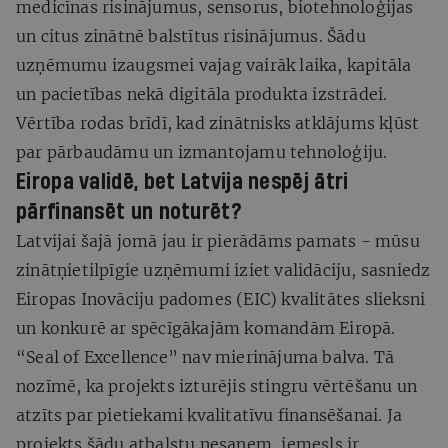
medicīnas risinājumus, sensorus, biotehnoloģijas
un citus zinātnē balstītus risinājumus. Šādu
uzņēmumu izaugsmei vajag vairāk laika, kapitāla
un pacietības nekā digitāla produkta izstrādei.
Vērtība rodas brīdī, kad zinātnisks atklājums kļūst
par pārbaudāmu un izmantojamu tehnoloģiju.
Eiropa validē, bet Latvija nespēj ātri
pārfinansēt un noturēt?
Latvijai šajā jomā jau ir pierādāms pamats - mūsu
zinātņietilpīgie uzņēmumi iziet validāciju, sasniedz
Eiropas Inovāciju padomes (EIC) kvalitātes slieksni
un konkurē ar spēcīgākajām komandām Eiropā.
“Seal of Excellence” nav mierinājuma balva. Tā
nozīmē, ka projekts izturējis stingru vērtēšanu un
atzīts par pietiekami kvalitatīvu finansēšanai. Ja
projekts šādu atbalstu nesaņem, iemesls ir