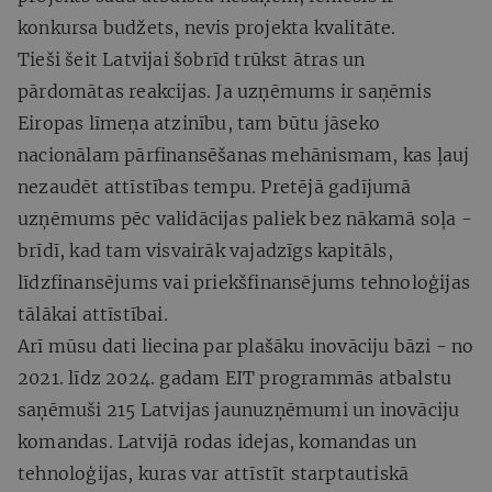
konkursa budžets, nevis projekta kvalitāte.
Tieši šeit Latvijai šobrīd trūkst ātras un
pārdomātas reakcijas. Ja uzņēmums ir saņēmis
Eiropas līmeņa atzinību, tam būtu jāseko
nacionālam pārfinansēšanas mehānismam, kas ļauj
nezaudēt attīstības tempu. Pretējā gadījumā
uzņēmums pēc validācijas paliek bez nākamā soļa -
brīdī, kad tam visvairāk vajadzīgs kapitāls,
līdzfinansējums vai priekšfinansējums tehnoloģijas
tālākai attīstībai.
Arī mūsu dati liecina par plašāku inovāciju bāzi - no
2021. līdz 2024. gadam EIT programmās atbalstu
saņēmuši 215 Latvijas jaunuzņēmumi un inovāciju
komandas. Latvijā rodas idejas, komandas un
tehnoloģijas, kuras var attīstīt starptautiskā