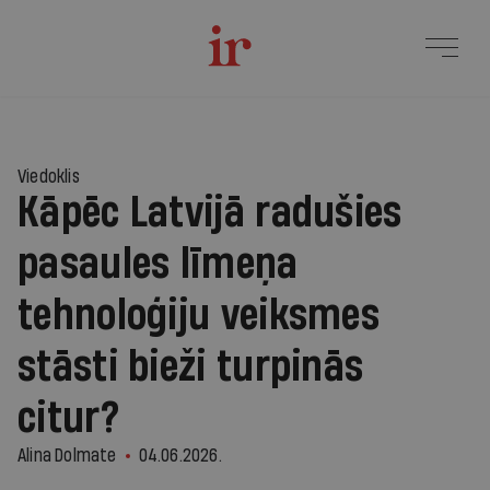
Viedoklis
Kāpēc Latvijā radušies
pasaules līmeņa
tehnoloģiju veiksmes
stāsti bieži turpinās
citur?
Alina Dolmate
04.06.2026.