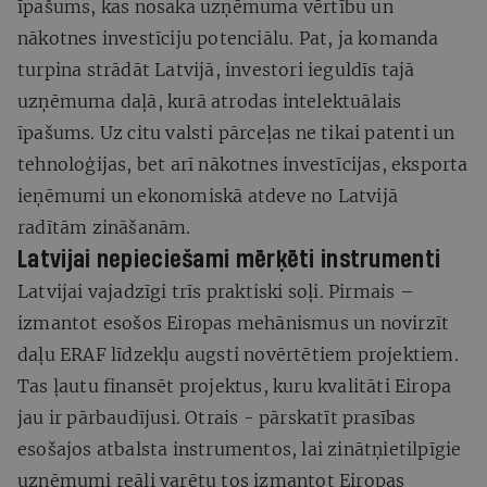
īpašums, kas nosaka uzņēmuma vērtību un
nākotnes investīciju potenciālu. Pat, ja komanda
turpina strādāt Latvijā, investori ieguldīs tajā
uzņēmuma daļā, kurā atrodas intelektuālais
īpašums. Uz citu valsti pārceļas ne tikai patenti un
tehnoloģijas, bet arī nākotnes investīcijas, eksporta
ieņēmumi un ekonomiskā atdeve no Latvijā
radītām zināšanām.
Latvijai nepieciešami mērķēti instrumenti
Latvijai vajadzīgi trīs praktiski soļi. Pirmais –
izmantot esošos Eiropas mehānismus un novirzīt
daļu ERAF līdzekļu augsti novērtētiem projektiem.
Tas ļautu finansēt projektus, kuru kvalitāti Eiropa
jau ir pārbaudījusi. Otrais - pārskatīt prasības
esošajos atbalsta instrumentos, lai zinātņietilpīgie
uzņēmumi reāli varētu tos izmantot Eiropas