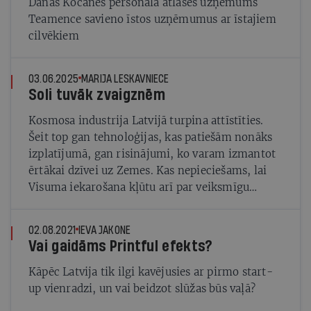
Danas Kocānes personāla atlases uzņēmums
Teamence savieno īstos uzņēmumus ar īstajiem
cilvēkiem
03.06.2025
MARIJA LESKAVNIECE
Soli tuvāk zvaigznēm
Kosmosa industrija Latvijā turpina attīstīties.
Šeit top gan tehnoloģijas, kas patiešām nonāks
izplatījumā, gan risinājumi, ko varam izmantot
ērtākai dzīvei uz Zemes. Kas nepieciešams, lai
Visuma iekarošana kļūtu arī par veiksmīgu
biznesu?
02.08.2021
IEVA JAKONE
Vai gaidāms Printful efekts?
Kāpēc Latvija tik ilgi kavējusies ar pirmo start-
up vienradzi, un vai beidzot slūžas būs vaļā?