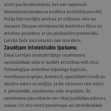
atzīti par kvalitatīviem, bet nav saņēmuši
finansējumu konkursa budžeta ierobežojumu dēļ.
Polija šim mērķim novirza 30 miljonus eiro un
izmanto Eiropas vērtējumu kā kvalitātes filtru un
atbalsta projektus ar jau pārbaudītu potenciālu.
Latvijā šāds instruments nav izveidots.
Zaudējam intelektuālo īpašumu
Daļai Latvijas zinātņietilpīgo uzņēmumu
racionālākais solis ir meklēt attīstības vidi citur.
Tehnoloģijas attīstībai vajadzīgs kapitāls,
testēšanas iespējas, investori, specializēti fondi un
skaidra valsts stratēģija. Ja šie elementi citā valstī
ir pieejamāki, uzņēmums seko iespējām. Šo
uzņēmuma pārcelšanās nav tikai juridiskas adreses
maiņa. Uz citu valsti pārvietojas arī intelektuālais