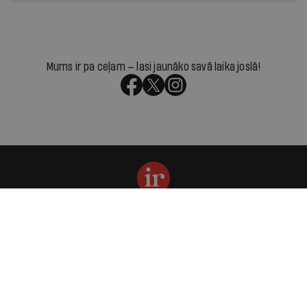
Mums ir pa ceļam — lasi jaunāko savā laika joslā!
Par IR
Manifests
Ētikas kodekss