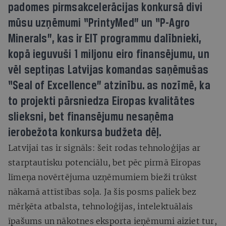
padomes pirmsakcelerācijas konkursā divi
mūsu uzņēmumi “PrintyMed” un “P-Agro
Minerals”, kas ir EIT programmu dalībnieki,
kopā ieguvuši 1 miljonu eiro finansējumu, un
vēl septiņas Latvijas komandas saņēmušas
“Seal of Excellence” atzinību. as nozīmē, ka
to projekti pārsniedza Eiropas kvalitātes
slieksni, bet finansējumu nesaņēma
ierobežota konkursa budžeta dēļ.
Latvijai tas ir signāls: šeit rodas tehnoloģijas ar
starptautisku potenciālu, bet pēc pirmā Eiropas
līmeņa novērtējuma uzņēmumiem bieži trūkst
nākamā attīstības soļa. Ja šis posms paliek bez
mērķēta atbalsta, tehnoloģijas, intelektuālais
īpašums un nākotnes eksporta ieņēmumi aiziet tur,