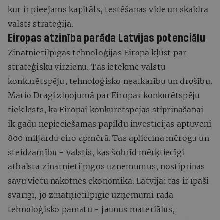
kur ir pieejams kapitāls, testēšanas vide un skaidra
valsts stratēģija.
Eiropas atzinība parāda Latvijas potenciālu
Zinātņietilpīgās tehnoloģijas Eiropā kļūst par
stratēģisku virzienu. Tās ietekmē valstu
konkurētspēju, tehnoloģisko neatkarību un drošību.
Mario Dragi ziņojumā par Eiropas konkurētspēju
tiek lēsts, ka Eiropai konkurētspējas stiprināšanai
ik gadu nepieciešamas papildu investīcijas aptuveni
800 miljardu eiro apmērā. Tas apliecina mērogu un
steidzamību - valstis, kas šobrīd mērķtiecīgi
atbalsta zinātņietilpīgos uzņēmumus, nostiprinās
savu vietu nākotnes ekonomikā. Latvijai tas ir īpaši
svarīgi, jo zinātņietilpīgie uzņēmumi rada
tehnoloģisko pamatu - jaunus materiālus,