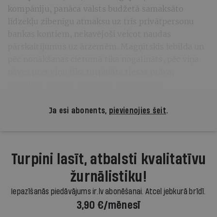
kompāniju, panāca valsts budžetā samaksāto
līdzekļu zibenīgu atmaksu uz trīs privātpersonu
bankas kontiem, nekavējoši veicot naudas
pārskaitījumus uz ārzemēm. Magņitskis iebilda un
pēc nonākšanas cietumā tika nogalināts, pēc viņa
nāves pret viņu tika turpināta tiesas prāva,
morālām mokām pakļaujot viņa ģimeni.
Ja esi abonents,
pievienojies šeit
.
Turpini lasīt, atbalsti kvalitatīvu
žurnālistiku!
Iepazīšanās piedāvājums ir.lv abonēšanai. Atcel jebkurā brīdī.
3,90 €/mēnesī