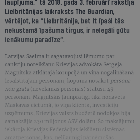
laupījuma,” tā 2018. gada 3. februārī rakstīja
Lielbritānijas laikraksts The Guardian,
vērtējot, ka “Lielbritānija, bet it īpaši tās
nekustamā īpašuma tirgus, ir nelegāli gūtu
ienākumu paradīze”.
Latvijas Saeima ir sagatavojusi lēmumu par
sankciju noteikšanu Krievijas advokāta Sergeja
Magņitska atklātajā korupcijā un viņa nogalināšanā
iesaistītajām personām, kopumā nosakot
persona
non grata
(nevēlamas personas) statusu 49
personām. Magņitskis ļaunprātīgi tika nonāvēts
Maskavas cietumā, jo viņa klients, investīciju
uzņēmums, Krievijas valsts budžetā nodokļos bija
samaksājis 230 miljonus ASV dolāru. Šo maksājumu
iekāroja Krievijas Federācijas iekšlietu sistēmas
amatpersonas, kas, nelikumīgi pārņēmušas