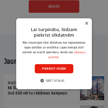
Abonēt
×
Citas abonēšanas iespējas meklē šeit
Lai turpinātu, lūdzam
piekrist sīkdatnēm
Mēs izmantojam tikai sīkdatnes, kas nepieciešamas
lapas darbībai un analītikai. Lapas kreisajā stūrī
sīkdatņu
vienmēr var mainīt piekrišanu. Vairāk lasi
politikā.
Jaunākajā žurnālā
PIEKRIST VISĀM
RĀDĪT DETAĻAS
Analīze
06.08.2026.
Kā Šlesera partija palika nesodīta par
340 000 vērtu reklāmas kampaņu