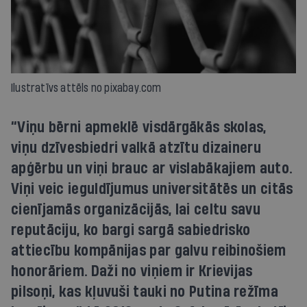
Ilustratīvs attēls no pixabay.com
“Viņu bērni apmeklē visdārgākās skolas,
viņu dzīvesbiedri valkā atzītu dizaineru
apģērbu un viņi brauc ar vislabākajiem auto.
Viņi veic ieguldījumus universitātēs un citās
cienījamās organizācijās, lai celtu savu
reputāciju, ko bargi sargā sabiedrisko
attiecību kompānijas par galvu reibinošiem
honorāriem. Daži no viņiem ir Krievijas
pilsoņi, kas kļuvuši tauki no Putina režīma