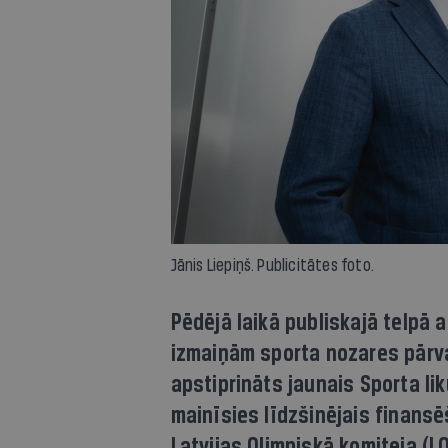
Jānis Liepiņš. Publicitātes foto.
Pēdējā laikā publiskajā telpā 
izmaiņām sporta nozares pārva
apstiprināts jaunais Sporta li
mainīsies līdzšinējais finans
Latvijas Olimpiskā komiteja (L