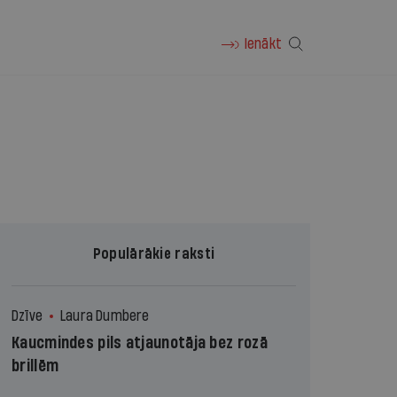
Ienākt
Populārākie raksti
Dzīve
Laura Dumbere
Kaucmindes pils atjaunotāja bez rozā
brillēm