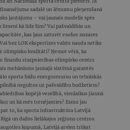
da arī Nacionālā sporta centra piemērs. Ja
e finansējuma sadalē un lēmumu pieņemšanā
sks jautājums – vai jaunais modelis spēs
līmeni kā līdz šim? Vai pašvaldībās un
kapacitāte, kas ļaus uzturēt esošos nozares
 Vai bez LOK ekspertīzes valsts nauda netiks
uz olimpisko kvalitāti? Ņemot vērā, ka
o finanšu starpniecības olimpisko centru
kais mehānisms jaunajā sistēmā garantēs
nālo sporta bāžu energoresursu un tehniskās
s pilnībā negultos uz pašvaldību budžetiem?
abiedrības kopējā veselībā, vienlaikus jārunā
 kur un kā mēs trenējamies? Esmu jau
 pat to, ka sporta infrastruktūra Latvijā
 Rīgā un dažos lielākajos reģionu centros
, raugoties kopumā, Latvijā arvien trūkst