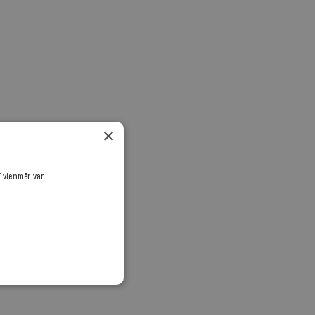
×
ī vienmēr var