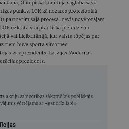
hānisma, Olimpiskā komiteja saglabā savu
tīzes punkts. LOK kā nozares profesionālā
būt partnerim šajā procesā, nevis novērotājam
etā LOK uzkrātā starptautiskā pieredze un
cijā vai Lielbritānijā, kur valsts rūpējas par
z tiem būvē sporta virsotnes.
tejas viceprezidents, Latvijas Modernās
erācijas prezidents.
ts akciju sabiedrības sākotnējais publiskais
āvājums vērtējams ar «gandrīz labi»
līcijas