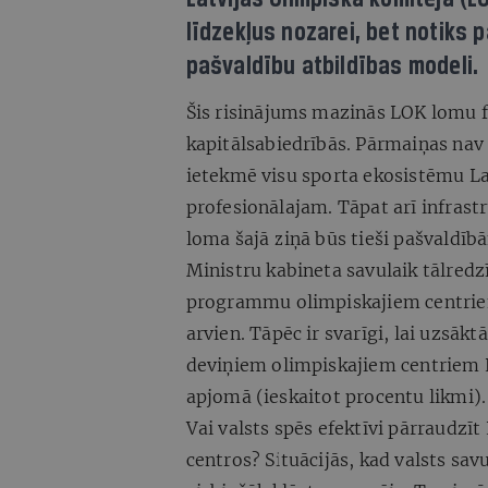
līdzekļus nozarei, bet notiks p
pašvaldību atbildības modeli.
Šis risinājums mazinās LOK lomu f
kapitālsabiedrībās. Pārmaiņas nav t
ietekmē visu sporta ekosistēmu Lat
profesionālajam. Tāpat arī infrastr
loma šajā ziņā būs tieši pašvaldīb
Ministru kabineta savulaik tālred
programmu olimpiskajiem centriem
arvien. Tāpēc ir svarīgi, lai uzsāk
deviņiem olimpiskajiem centriem L
apjomā (ieskaitot procentu likmi).
Vai valsts spēs efektīvi pārraudzī
centros? Situācijās, kad valsts sav