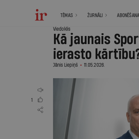
TĒMAS
ŽURNĀLI
ABONĒŠAN
Viedoklis
Kā jaunais Spo
ierasto kārtību
Jānis Liepiņš
11.05.2026.
1