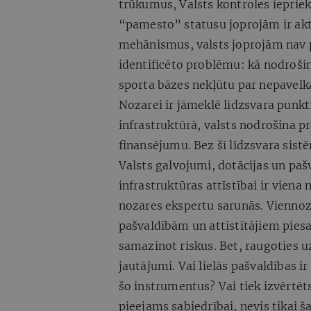
trūkumus, Valsts kontroles iepriek
“pamesto” statusu joprojām ir akt
mehānismus, valsts joprojām nav p
identificēto problēmu: kā nodrošin
sporta bāzes nekļūtu par nepavel
Nozarei ir jāmeklē līdzsvara punkt
infrastruktūrā, valsts nodrošina 
finansējumu. Bez šī līdzsvara sistē
Valsts galvojumi, dotācijas un paš
infrastruktūras attīstībai
ir
viena 
nozares ekspertu sarunās. Viennozī
pašvaldībām un attīstītājiem piesa
samazinot riskus. Bet, raugoties u
jautājumi. Vai lielās pašvaldības i
šo instrumentus? Vai tiek izvērtēts
pieejams sabiedrībai, nevis tikai š