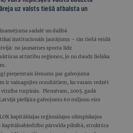
āreja uz valsts tiešā atbalsta un
inansējuma sadalē un dalībā
ikai institucionāls jautājums – tās tiešā veidā
vijā: no jaunatnes sporta līdz
uktūras attīstību reģionos, jo nu daudz lielāka
ām.
zīgi pieņemtais lēmums par galvojuma
 ir vainagojies rezultātiem, ko varam redzēt
tā virzība turpinās. Piemēram, 2005. gadā
atvijā piešķīra galvojumu 60 miljonu eiro
t LOK kapitāldaļas reģionālajos olimpiskajos
u kapitālsabiedrību pārvalda pilnībā, struktūra