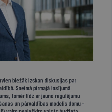
arvien biežāk izskan diskusijas par
ldībā. Saeimā pirmajā lasījumā
kums, tomēr līdz ar jauno regulējumu
ēšanas un pārvaldības modelis domu –
OK) vairs nepiešķirs valsts budžeta