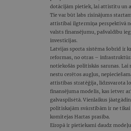
dotācijām pietiek, lai attīstītu un
Tie var būt labs risinājums starta
attīstībai ilgtermiņa perspektīvā
valsts finansējumu, pašvaldību ieg
investīcijas.
Latvijas sporta sistēma šobrīd ir 
reformas, no otras – infrastruktūra
notiekošās politiskās sarunas. Lai
nestu cerētos augļus, nepieciešama
attīstības stratēģija, līdzsvarota
finansējuma modelis, kas ietver arī
galvaspilsētā. Vienlaikus jāatgādi
politiskajām svārstībām ir ne tika
komitejas Hartas prasība.
Eiropā ir pietiekami daudz modeļu