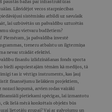
š paustās bažas par infrastruktūras
uālas. Likvidējot vecos starpniecības
iedāvājusi sistēmisku atbildi uz savulaik
āt, lai uzbūvētās un pašvaldību uzturētās
kamu slogu vietvaru budžetiem?
i! Piemēram, ja pašvaldība investē
programmas, treneru atbalstu un ilgtermiņa
ma nevar strādāt efektīvi.
valdību finanšu izlīdzināšanas fonds sporta
no bieži apspriestajām tēmām kā medijos, tā
mīgi tas ir vērtīgs instruments, kas ļauj
istīt finansējumu lielākiem projektiem,
z nozari kopumā, arvien rodas vairāki
r finansiāli pietiekami spēcīgas, lai izmantotu
, cik lielā mērā konkrētais objekts būs
aurai lietotāju grupai? Vai ar galvojumu un