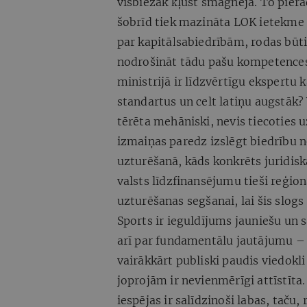
visbiežāk kļūst smagnēja. To pierā
šobrīd tiek mazināta LOK ietekm
par kapitālsabiedrībām, rodas būti
nodrošināt tādu pašu kompetences 
ministrijā ir līdzvērtīgu ekspertu 
standartus un celt latiņu augstāk?
tērēta mehāniski, nevis tiecoties 
izmaiņas paredz izslēgt biedrību n
uzturēšanā, kāds konkrēts juridis
valsts līdzfinansējumu tieši reģio
uzturēšanas segšanai, lai šis slog
Sports ir ieguldījums jauniešu un s
arī par fundamentālu jautājumu –
vairākkārt publiski paudis viedokli
joprojām ir nevienmērīgi attīstīta.
iespējas ir salīdzinoši labas, taču