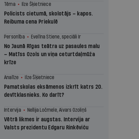
Tēma
Ilze Šķietniece
Policists cietumā, skolotājs – kapos.
Reibuma cena Priekulē
Personība
Evelīna Stiene, speciāli Ir
No Jaunā Rīgas teātra uz pasaules malu
– Matīss Ozols un viņa ceturtdaļmūža
krīze
Analīze
Ilze Šķietniece
Pamatskolas eksāmenos izkrīt katrs 20.
devītklasnieks. Ko darīt?
Intervija
Nellija Ločmele, Aivars Ozoliņš
Vētrā likmes ir augstas. Intervija ar
Valsts prezidentu Edgaru Rinkēviču