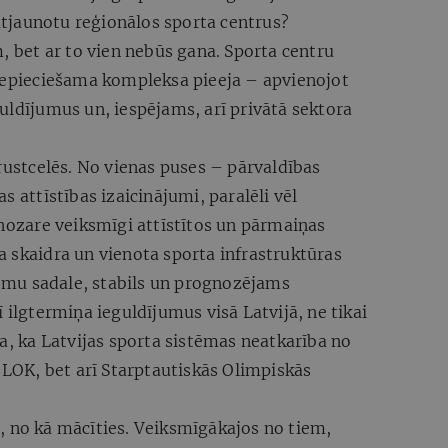
 atjaunotu reģionālos sporta centrus?
m, bet ar to vien nebūs gana. Sporta centru
 nepieciešama kompleksa pieeja – apvienojot
uldījumus un, iespējams, arī privātā sektora
krustcelēs. No vienas puses – pārvaldības
s attīstības izaicinājumi, paralēli vēl
 nozare veiksmīgi attīstītos un pārmaiņas
 skaidra un vienota sporta infrastruktūras
 lomu sadale, stabils un prognozējams
 ilgtermiņa ieguldījumus visā Latvijā, ne tikai
na, ka Latvijas sporta sistēmas neatkarība no
i LOK, bet arī Starptautiskās Olimpiskās
, no kā mācīties. Veiksmīgākajos no tiem,