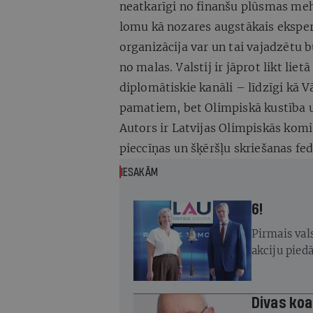
neatkarīgi no finanšu plūsmas me
lomu kā nozares augstākais eksper
organizācija var un tai vajadzētu 
no malas. Valstij ir jāprot likt li
diplomātiskie kanāli – līdzīgi kā Vā
pamatiem, bet Olimpiskā kustība u
Autors ir Latvijas Olimpiskās komi
pieccīņas un šķēršļu skriešanas fed
IESAKĀM
6!
Pirmais vals
akciju pied
Divas koa